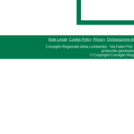
Note Legali
Cookie Policy
Privacy
Dichiarazione di 
Consiglio Regionale della Lombardia - Via Fabio Filzi
protocollo.generale
© Copyright Consiglio Region