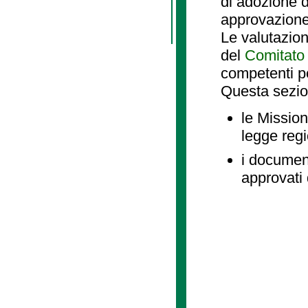
di adozione d
approvazione
Le valutazio
del
Comitato 
competenti p
Questa sezio
le Mission
legge reg
i document
approvati 