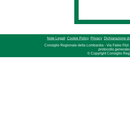
Note Legali
Cookie Policy
Privacy
Dichiarazione di 
Consiglio Regionale della Lombardia - Via Fabio Filzi
protocollo.generale
© Copyright Consiglio Region