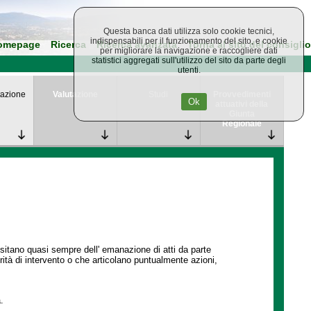
Questa banca dati utilizza solo cookie tecnici,
indispensabili per il funzionamento del sito, e cookie
omepage
Ricerca
Ricerca avanzata
Torna al sito del consiglio
per migliorare la navigazione e raccogliere dati
statistici aggregati sull'utilizzo del sito da parte degli
utenti.
azione
Valutazione
Studi
Provvedimenti
Ok
attuativi della
Giunta
Regionale
ssitano quasi sempre dell' emanazione di atti da parte
ità di intervento o che articolano puntualmente azioni,
.