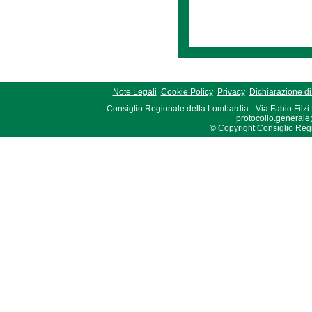
Note Legali
Cookie Policy
Privacy
Dichiarazione di 
Consiglio Regionale della Lombardia - Via Fabio Filzi
protocollo.generale
© Copyright Consiglio Region