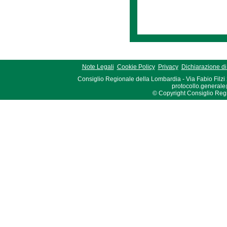
Note Legali
Cookie Policy
Privacy
Dichiarazione di 
Consiglio Regionale della Lombardia - Via Fabio Filzi
protocollo.generale
© Copyright Consiglio Region