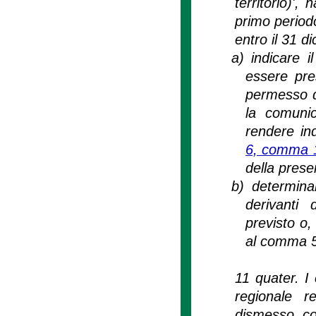
territorio)',
primo period
entro il 31 d
a)
indicare 
essere pres
permesso di 
la comunic
rendere ind
6, comma 1 
della prese
b)
determinar
derivanti d
previsto o,
al comma 
11 quater. I 
regionale re
dismesso con