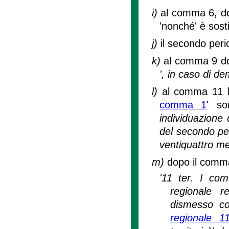
i)
al comma 6, dop
'nonché' è sost
j)
il secondo per
k)
al comma 9 dop
', in caso di de
l)
al comma 11 le
comma 1
' so
individuazione 
del secondo per
ventiquattro me
m)
dopo il comma
'11 ter. I com
regionale re
dismesso con
regionale 