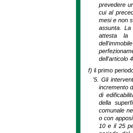
prevedere un
cui al prece
mesi e non su
assunta. La
attesta la 
dell'immob
perfezioname
dell'articolo 4
f)
il primo period
'5. Gli interve
incremento dei
di edificabi
della superf
comunale nel
o con apposit
10 e il 25 p