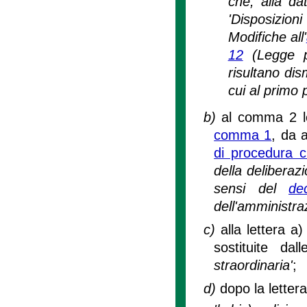
che, alla da
'Disposizioni
Modifiche all'
12
(Legge pe
risultano dis
cui al primo
b)
al comma 2 le
comma 1
, da 
di procedura ci
della deliberaz
sensi del
de
dell'amministra
c)
alla lettera a)
sostituite da
straordinaria'
;
d)
dopo la letter