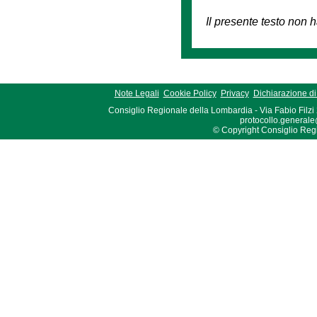
Il presente testo non h
Note Legali
Cookie Policy
Privacy
Dichiarazione di 
Consiglio Regionale della Lombardia - Via Fabio Filzi
protocollo.generale
© Copyright Consiglio Region