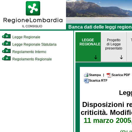
Banca dati delle leggi region
Legge Regionale
LEGGE
Progetto
REGIONALE
di Legge
Legge Regionale Statutaria
presentato
Regolamento Interno
Regolamento Regionale
Stampa
|
Scarica PDF
Scarica RTF
Leg
Disposizioni r
criticità. Modifi
11 marzo 2005,