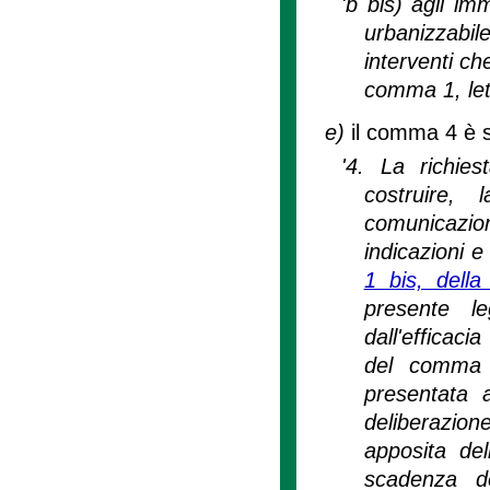
'b bis) agli im
urbanizzabile
interventi ch
comma 1, lett
e)
il comma 4 è s
'4. La richies
costruire, 
comunicazione
indicazioni e
1 bis, della
presente l
dall'efficaci
del comma 1 
presentata 
deliberazio
apposita de
scadenza d