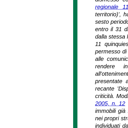
regionale 
territorio)',
sesto period
entro il 31 
dalla stessa 
11 quinquies
permesso di c
alle comunic
rendere in
all'ottenime
presentate a
recante 'Dis
criticità. Modi
2005, n. 12
(
immobili già
nei propri st
individuati d