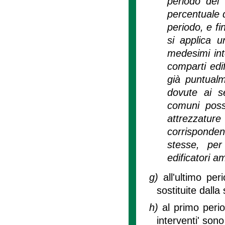
periodo del
percentuale d
periodo, e f
si applica 
medesimi inte
comparti edif
già puntualm
dovute ai se
comuni poss
attrezzatur
corrisponde
stesse, per 
edificatori 
g)
all'ultimo pe
sostituite dall
h)
al primo peri
interventi' sono