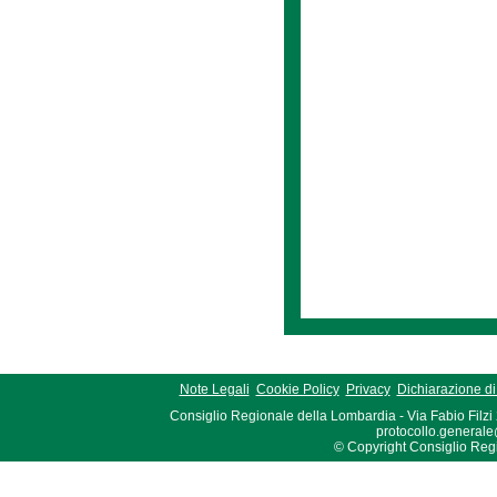
Note Legali
Cookie Policy
Privacy
Dichiarazione di 
Consiglio Regionale della Lombardia - Via Fabio Filzi
protocollo.generale
© Copyright Consiglio Region