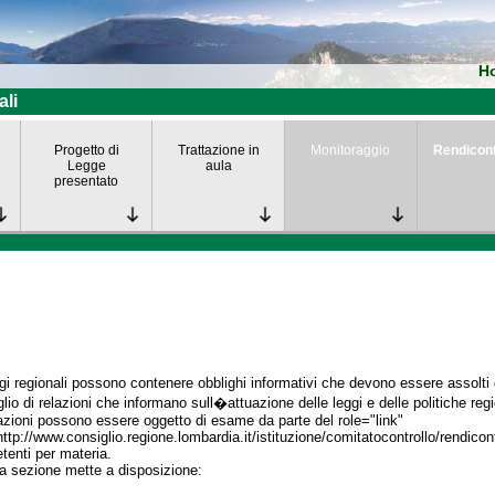
H
ali
Progetto di
Trattazione in
Monitoraggio
Rendicon
Legge
aula
presentato
gi regionali possono contenere obblighi informativi che devono essere assolti da
lio di relazioni che informano sull�attuazione delle leggi e delle politiche regi
azioni possono essere oggetto di esame da parte del role="link"
http://www.consiglio.regione.lombardia.it/istituzione/comitatocontrollo/rendico
enti per materia.
a sezione mette a disposizione: