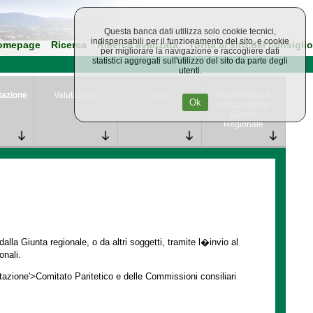
Questa banca dati utilizza solo cookie tecnici,
indispensabili per il funzionamento del sito, e cookie
omepage
Ricerca
Ricerca avanzata
Torna al sito del consiglio
per migliorare la navigazione e raccogliere dati
statistici aggregati sull'utilizzo del sito da parte degli
utenti.
tazione
Valutazione
Studi
Provvedimenti
Ok
attuativi della
Giunta
Regionale
lla Giunta regionale, o da altri soggetti, tramite l�invio al
onali.
ntazione'>Comitato Paritetico e delle Commissioni consiliari