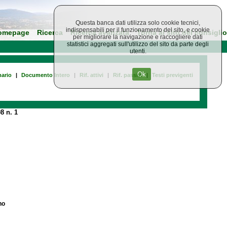
Questa banca dati utilizza solo cookie tecnici,
indispensabili per il funzionamento del sito, e cookie
omepage
Ricerca
Ricerca avanzata
Torna al sito del consiglio
per migliorare la navigazione e raccogliere dati
statistici aggregati sull'utilizzo del sito da parte degli
utenti.
Ok
ario
|
Documento Intero
|
Rif. attivi
|
Rif. passivi
|
Testi previgenti
8 n. 1
no