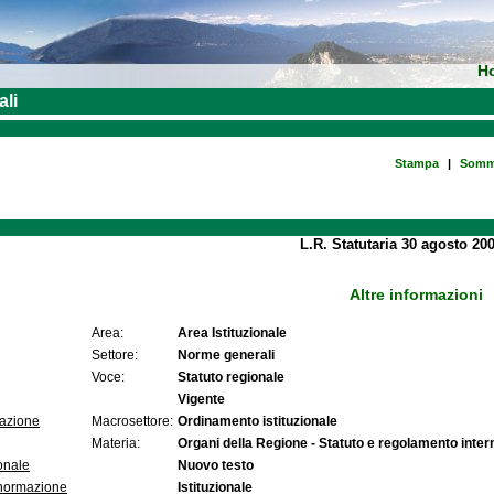
H
ali
Stampa
|
Somm
L.R. Statutaria 30 agosto 200
Altre informazioni
Area:
Area Istituzionale
Settore:
Norme generali
Voce:
Statuto regionale
Vigente
lazione
Macrosettore:
Ordinamento istituzionale
Materia:
Organi della Regione - Statuto e regolamento inter
onale
Nuovo testo
 normazione
Istituzionale