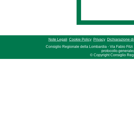
Note Legali
Cookie Policy
Privacy
Dichiarazione di 
Consiglio Regionale della Lombardia - Via Fabio Filzi
protocollo.generale
© Copyright Consiglio Region