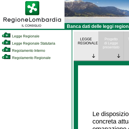
Banca dati delle leggi region
Legge Regionale
LEGGE
Progetto
REGIONALE
di Legge
Legge Regionale Statutaria
presentato
Regolamento Interno
Regolamento Regionale
Le disposizio
concreta att
emanazione d