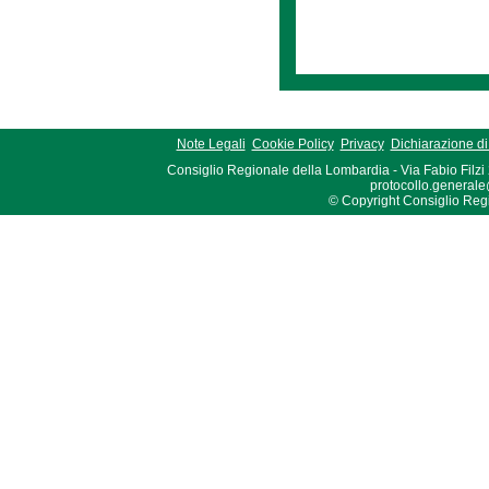
Note Legali
Cookie Policy
Privacy
Dichiarazione di 
Consiglio Regionale della Lombardia - Via Fabio Filzi
protocollo.generale
© Copyright Consiglio Region