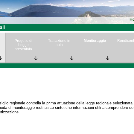
H
ali
Progetto di
Trattazione in
Monitoraggio
Rendicont
Legge
aula
presentato
siglio regionale controlla la prima attuazione della legge regionale selezionata.
eda di monitoraggio restituisce sintetiche informazioni utili a comprendere s
tizzazione.