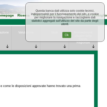
Questa banca dati utilizza solo cookie tecnici,
indispensabili per il funzionamento del sito, e cookie
omepage
Ricerca
Ricerca avanzata
Torna al sito del consiglio
per migliorare la navigazione e raccogliere dati
statistici aggregati sull'utilizzo del sito da parte degli
utenti.
azione
Valutazione
Studi
Provvedimenti
Ok
attuativi della
Giunta
Regionale
e e come le disposizioni approvate hanno trovato una prima