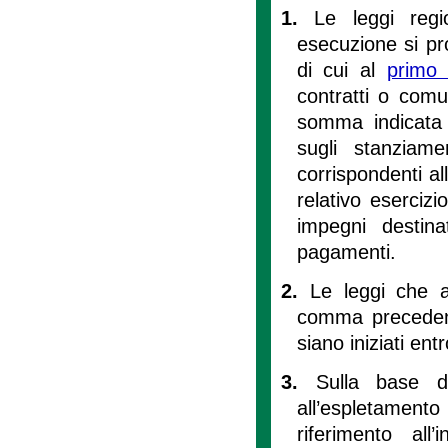
1.
Le leggi regi
esecuzione si pro
di cui al
primo 
contratti o comun
somma indicata
sugli stanziam
corrispondenti a
relativo esercizi
impegni destina
pagamenti.
2.
Le leggi che a
comma precedent
siano iniziati ent
3.
Sulla base d
all’espletament
riferimento al