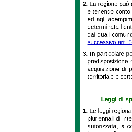
2.
La regione può d
e tenendo conto d
ed agli adempime
determinata l’ent
dai quali comun
successivo art. 
3.
In particolare 
predisposizione d
acquisizione di p
territoriale e set
Leggi di s
1.
Le leggi regiona
pluriennali di i
autorizzata, la co