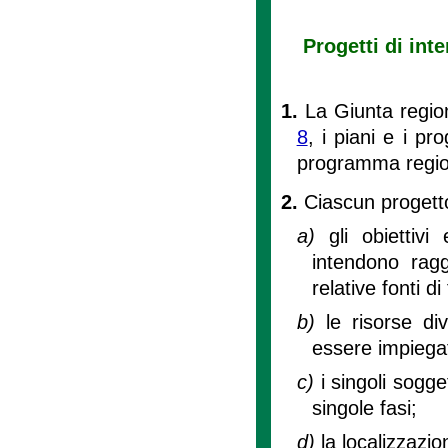
Progetti di int
1.
La Giunta region
8
, i piani e i pr
programma region
2.
Ciascun progetto
a)
gli obiettivi
intendono ragg
relative fonti d
b)
le risorse d
essere impiega
c)
i singoli sogge
singole fasi;
d)
la localizzazion