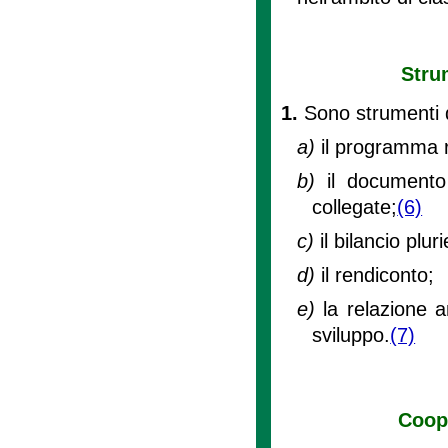
Stru
1.
Sono strumenti 
a)
il programma r
b)
il documento
collegate;
(6)
c)
il bilancio plur
d)
il rendiconto;
e)
la relazione 
sviluppo.
(7)
Coope