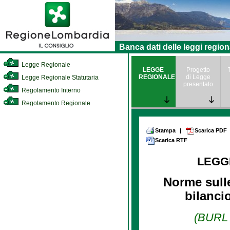
Banca dati delle leggi region
Legge Regionale
LEGGE
Progetto
REGIONALE
di Legge
Legge Regionale Statutaria
presentato
Regolamento Interno
Regolamento Regionale
Stampa
|
Scarica PDF
Scarica RTF
LEGG
Norme sull
bilancio
(BURL n