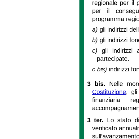
regionale per il
per il consegu
programma region
a)
gli indirizzi de
b)
gli indirizzi 
c)
gli indirizz
partecipate.
c bis)
indirizzi f
3 bis.
Nelle more
Costituzione
, gl
finanziaria r
accompagnamento 
3 ter.
Lo stato d
verificato annua
sull’avanzamento