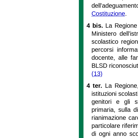
dell'adeguament
Costituzione
.
4 bis.
La Regione 
Ministero dell’is
scolastico region
percorsi informa
docente, alle fam
BLSD riconosciu
(13)
4 ter.
La Regione,
istituzioni scola
genitori e gli s
primaria, sulla 
rianimazione car
particolare riferi
di ogni anno scol