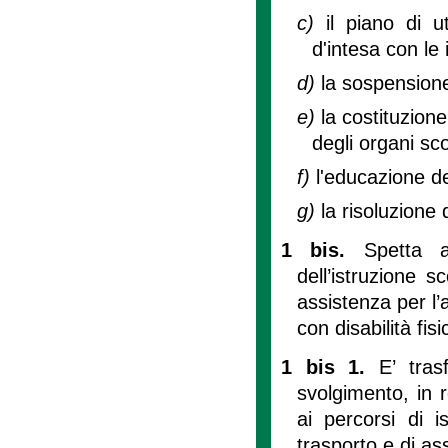
c)
il piano di u
d'intesa con le 
d)
la sospensione 
e)
la costituzione
degli organi scol
f)
l'educazione deg
g)
la risoluzione 
1 bis.
Spetta a
dell’istruzione s
assistenza per l
con disabilità fisi
1 bis 1.
E’ tras
svolgimento, in 
ai percorsi di i
trasporto e di a