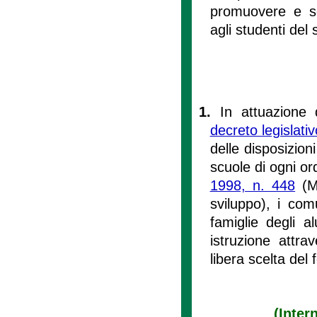
promuovere e sos
agli studenti del
1.
In attuazione 
decreto legislati
delle disposizioni
scuole di ogni or
1998, n. 448
(Mi
sviluppo), i comu
famiglie degli a
istruzione attra
libera scelta del 
(Inter