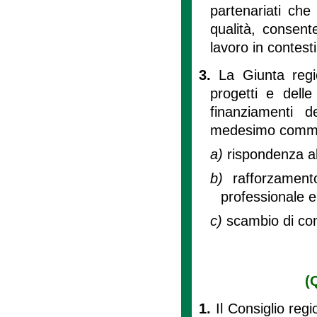
partenariati che
qualità, consent
lavoro in contesti
3.
La Giunta regio
progetti e delle
finanziamenti d
medesimo comma n
a)
rispondenza a
b)
rafforzament
professionale e
c)
scambio di com
(
1.
Il Consiglio reg