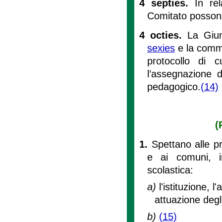
4 septies.
In re
Comitato possono 
4 octies.
La Giun
sexies
e la commi
protocollo di 
l’assegnazione de
pedagogico.
(14)
(
1.
Spettano alle pr
e ai comuni, in 
scolastica:
a)
l'istituzione, 
attuazione deg
b)
(15)