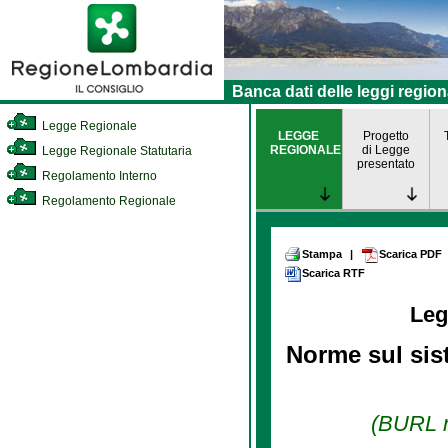
Banca dati delle leggi region
Legge Regionale
LEGGE
Progetto
REGIONALE
di Legge
Legge Regionale Statutaria
presentato
Regolamento Interno
Regolamento Regionale
Stampa
|
Scarica PDF
Scarica RTF
Leg
Norme sul sis
(BURL n