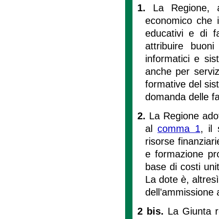
1.
La Regione, a
economico che im
educativi e di 
attribuire buoni
informatici e sis
anche per servizi
formative del sis
domanda delle fa
2.
La Regione adott
al
comma 1
, il
risorse finanziari
e formazione pro
base di costi unit
La dote è, altresì
dell’ammissione a
2 bis.
La Giunta r