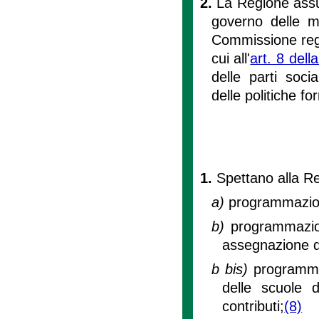
2.
La Regione assu
governo delle ma
Commissione regio
cui all'
art. 8 dell
delle parti soci
delle politiche fo
1.
Spettano alla Re
a)
programmazione
b)
programmazion
assegnazione dei
b bis)
programma
delle scuole d
contributi;
(8)