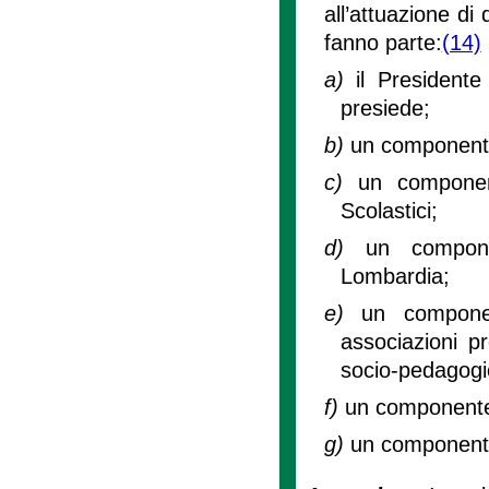
all’attuazione di
fanno parte:
(14)
a)
il President
presiede;
b)
un componente 
c)
un component
Scolastici;
d)
un compone
Lombardia;
e)
un componen
associazioni pr
socio-pedagogi
f)
un componente
g)
un componente