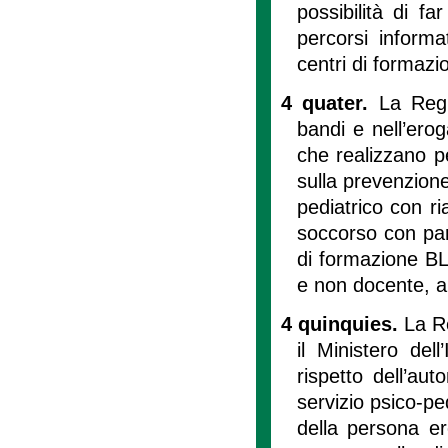
possibilità di f
percorsi informat
centri di formaz
4 quater.
La Regi
bandi e nell’erog
che realizzano pe
sulla prevenzione
pediatrico con r
soccorso con parti
di formazione BL
e non docente, al
4 quinquies.
La R
il Ministero dell
rispetto dell’aut
servizio psico-pe
della persona er