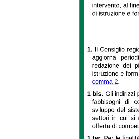
intervento, al fi
di istruzione e for
1.
Il Consiglio reg
aggiorna periodi
redazione dei pi
istruzione e forma
comma 2
.
1 bis.
Gli indirizzi 
fabbisogni di c
sviluppo del sis
settori in cui s
offerta di compe
1 ter.
Per le finalit