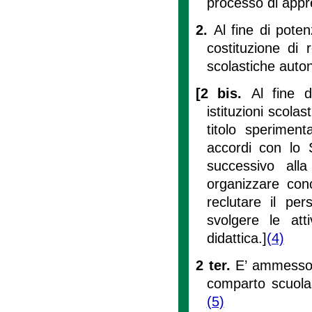
processo di app
2.
Al fine di pote
costituzione di r
scolastiche auton
[2 bis.
Al fine d
istituzioni scola
titolo speriment
accordi con lo S
successivo alla 
organizzare conc
reclutare il pe
svolgere le atti
didattica.]
(4)
2 ter.
E’ ammesso 
comparto scuola 
(5)