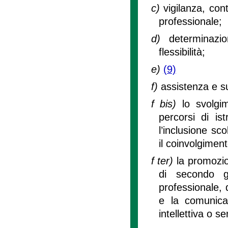
c)
vigilanza, con
professionale;
d)
determinazi
flessibilità;
e)
(9)
f)
assistenza e su
f bis)
lo svolgi
percorsi di is
l’inclusione sco
il coinvolgimen
f ter)
la promozio
di secondo g
professionale, 
e la comunicaz
intellettiva o se