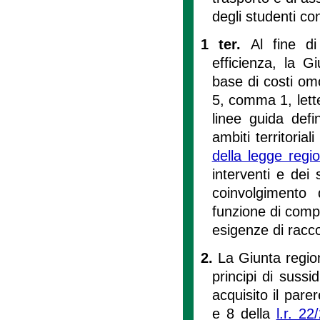
degli studenti con 
1 ter.
Al fine di
efficienza, la G
base di costi omo
5, comma 1, lette
linee guida defi
ambiti territorial
della legge reg
interventi e dei 
coinvolgimento 
funzione di compe
esigenze di racc
2.
La Giunta region
principi di sussi
acquisito il parer
e 8 della
l.r. 22