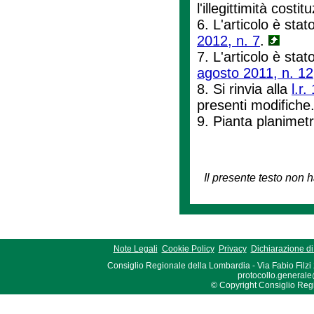
l'illegittimità costi
6. L'articolo è stato
2012, n. 7
.
7. L'articolo è stat
agosto 2011, n. 12
8. Si rinvia alla
l.r.
presenti modifiche
9. Pianta planime
Il presente testo non h
Note Legali
Cookie Policy
Privacy
Dichiarazione di 
Consiglio Regionale della Lombardia - Via Fabio Filzi
protocollo.generale
© Copyright Consiglio Region