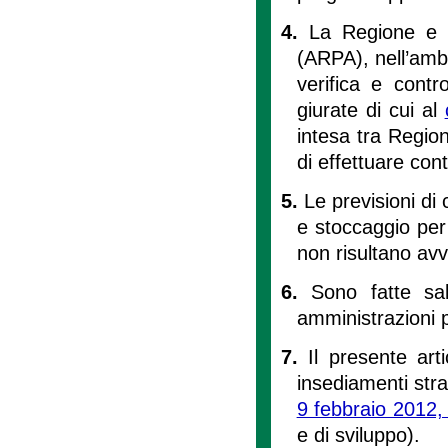
4.
La Regione e l
(ARPA), nell’ambi
verifica e contr
giurate di cui al
intesa tra Regio
di effettuare cont
5.
Le previsioni di 
e stoccaggio per 
non risultano avvi
6.
Sono fatte sa
amministrazioni p
7.
Il presente art
insediamenti strate
9 febbraio 2012, 
e di sviluppo).