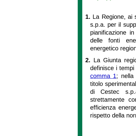
1.
La Regione, ai s
s.p.a. per il sup
pianificazione i
delle fonti en
energetico region
2.
La Giunta regi
definisce i tempi 
comma 1
; nell
titolo sperimenta
di Cestec s.p.
strettamente co
efficienza energ
rispetto della no