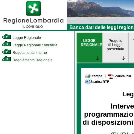
Banca dati delle leggi region
Legge Regionale
LEGGE
Progetto
REGIONALE
di Legge
Legge Regionale Statutaria
presentato
Regolamento Interno
Regolamento Regionale
Stampa
|
Scarica PDF
Scarica RTF
Leg
Interve
programmazion
di disposizioni