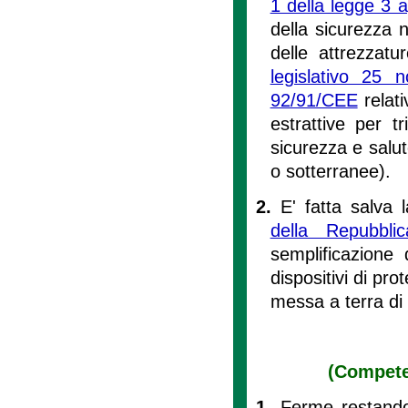
1 della legge 3 
della sicurezza n
delle attrezzatur
legislativo 25
92/91/CEE
relati
estrattive per t
sicurezza e salute
o sotterranee).
2.
E' fatta salva 
della Repubbl
semplificazione 
dispositivi di pro
messa a terra di im
(Competen
1.
Ferme restando 