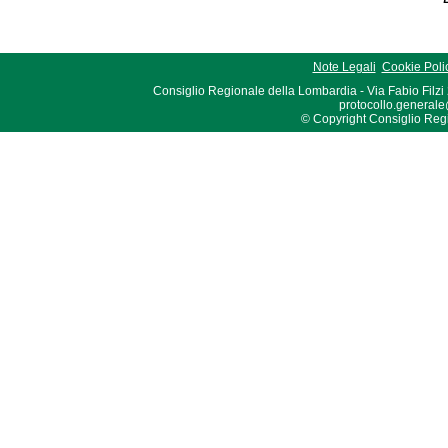
Note Legali
Cookie Poli
Consiglio Regionale della Lombardia - Via Fabio Filzi
protocollo.generale
© Copyright Consiglio Region