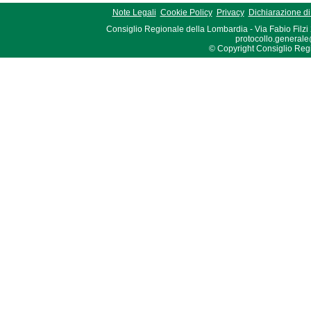
Note Legali
Cookie Policy
Privacy
Dichiarazione di 
Consiglio Regionale della Lombardia - Via Fabio Filzi
protocollo.generale
© Copyright Consiglio Region