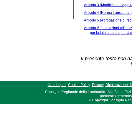
Articolo 3 (Modifiche di leggi r
Articolo 4 (Norma transitoria 
Articolo 5 (Abrogazione di re
Articolo 6 (Limitazioni all'util
per la tutela della qualità d
Il presente testo non ha
Note Legali
Cookie Policy
Privacy
Dichiarazione di 
Consiglio Regionale della Lombardia - Via Fabio Filzi
protocollo.generale
© Copyright Consiglio Region