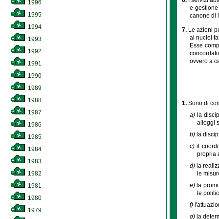
1996
e gestione
1995
canone di l
1994
7.
Le azioni p
ai nuclei f
1993
Esse compre
1992
concordato,
ovvero a c
1991
1990
1989
1988
1.
Sono di com
1987
a)
la disci
alloggi 
1986
b)
la disci
1985
c)
il coord
1984
propria a
1983
d)
la reali
le misur
1982
e)
la promo
1981
le polit
1980
f)
l'attuazio
1979
g)
la deter