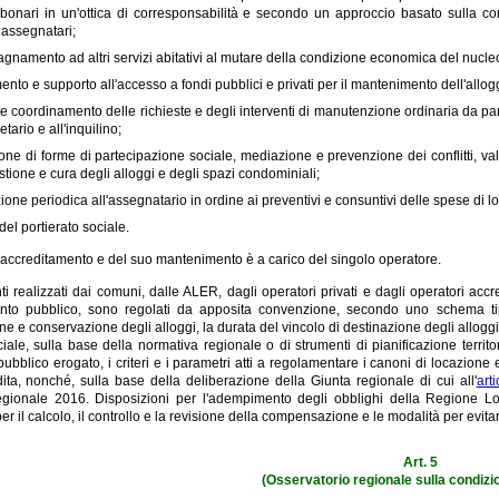
 bonari in un'ottica di corresponsabilità e secondo un approccio basato sulla c
i assegnatari;
namento ad altri servizi abitativi al mutare della condizione economica del nucleo
ento e supporto all'accesso a fondi pubblici e privati per il mantenimento dell'allog
e coordinamento delle richieste e degli interventi di manutenzione ordinaria da part
etario e all'inquilino;
ne di forme di partecipazione sociale, mediazione e prevenzione dei conflitti, valor
stione e cura degli alloggi e degli spazi condominiali;
ione periodica all'assegnatario in ordine ai preventivi e consuntivi delle spese di lo
del portierato sociale.
ll'accreditamento e del suo mantenimento è a carico del singolo operatore.
nti realizzati dai comuni, dalle ALER, dagli operatori privati e dagli operatori accr
nto pubblico, sono regolati da apposita convenzione, secondo uno schema tipo
ne e conservazione degli alloggi, la durata del vincolo di destinazione degli allogg
ciale, sulla base della normativa regionale o di strumenti di pianificazione territo
pubblico erogato, i criteri e i parametri atti a regolamentare i canoni di locazione 
ita, nonché, sulla base della deliberazione della Giunta regionale di cui all'
art
gionale 2016. Disposizioni per l'adempimento degli obblighi della Regione Lomb
er il calcolo, il controllo e la revisione della compensazione e le modalità per evi
Art. 5
(Osservatorio regionale sulla condizio