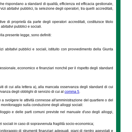
 che rispondano a standard di qualità, efficienza ed efficacia gestionale,
zi abitativi pubblici, la selezione degli operatori, tra quelli accreditati,
ative di proprietà da parte degli operatori accreditati, costituisce titolo
bitativi pubblici e sociali.
la presente legge, sono definiti:
i abitativi pubblici e sociali, istituito con provvedimento della Giunta
rofessionale, economico e finanziari nonché per il rispetto degli standard
ti di cui alla lettera a), alla mancata osservanza degli standard di cui
ervanza degli obblighi di servizio di cui al
comma 5
.
ltre a svolgere le attività connesse all'amministrazione del quartiere o del
to monitoraggio sulla conduzione degli alloggi sociali:
alloggio e delle parti comuni previste nel manuale d'uso degli alloggi,
zi sociali in caso di sopravvenuta fragilità socio-economica;
nitoraggio di strumenti finanziari adeguati, piani di rientro agevolati e