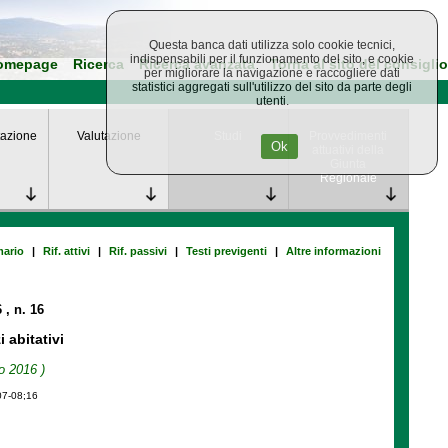
Questa banca dati utilizza solo cookie tecnici,
indispensabili per il funzionamento del sito, e cookie
omepage
Ricerca
Ricerca avanzata
Torna al sito del consiglio
per migliorare la navigazione e raccogliere dati
statistici aggregati sull'utilizzo del sito da parte degli
utenti.
azione
Valutazione
Studi
Provvedimenti
Ok
attuativi della
Giunta
Regionale
ario
|
Rif. attivi
|
Rif. passivi
|
Testi previgenti
|
Altre informazioni
6
, n. 16
i abitativi
o 2016 )
07-08;16