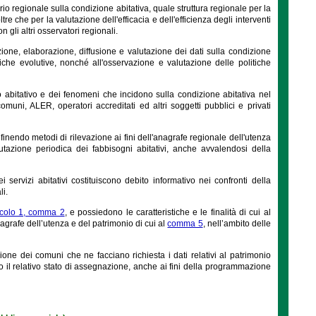
io regionale sulla condizione abitativa, quale struttura regionale per la
re che per la valutazione dell'efficacia e dell'efficienza degli interventi
 gli altri osservatori regionali.
sizione, elaborazione, diffusione e valutazione dei dati sulla condizione
miche evolutive, nonché all'osservazione e valutazione delle politiche
po abitativo e dei fenomeni che incidono sulla condizione abitativa nel
omuni, ALER, operatori accreditati ed altri soggetti pubblici e privati
efinendo metodi di rilevazione ai fini dell'anagrafe regionale dell'utenza
lutazione periodica dei fabbisogni abitativi, anche avvalendosi della
 servizi abitativi costituiscono debito informativo nei confronti della
i.
icolo 1, comma 2
, e possiedono le caratteristiche e le finalità di cui al
anagrafe dell’utenza e del patrimonio di cui al
comma 5
, nell’ambito delle
ione dei comuni che ne facciano richiesta i dati relativi al patrimonio
so il relativo stato di assegnazione, anche ai fini della programmazione