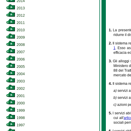
2014
2013
2012
2011
1.
La presente
2010
ridurre il d
2009
2.
Il sistema r
2008
1
. Esso as
2007
efficacia e
2006
3.
Gli alloggi
Ministero d
2005
88 del Trat
2004
mercato del
2003
4.
Il sistema re
2002
a)
servizi a
2001
b)
servizi a
2000
c)
azioni p
1999
5.
I servizi a
cui all'
arti
1998
sociali per
1997
6.
I servizi ab