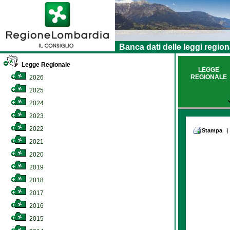
Banca dati delle leggi region
Legge Regionale
LEGGE
REGIONALE
2026
2025
2024
2023
2022
Stampa
|
2021
2020
2019
2018
2017
2016
2015