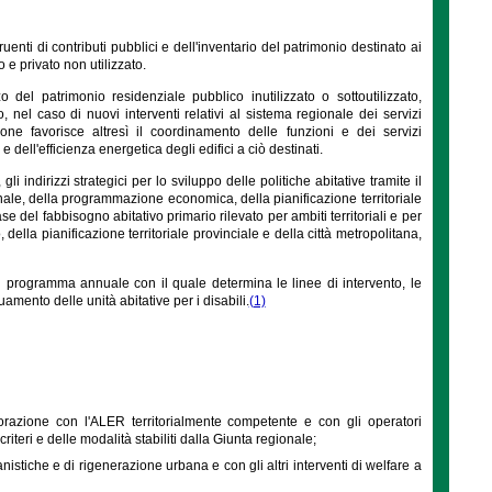
nti di contributi pubblici e dell'inventario del patrimonio destinato ai
 e privato non utilizzato.
 del patrimonio residenziale pubblico inutilizzato o sottoutilizzato,
, nel caso di nuovi interventi relativi al sistema regionale dei servizi
egione favorisce altresì il coordinamento delle funzioni e dei servizi
 dell'efficienza energetica degli edifici a ciò destinati.
 indirizzi strategici per lo sviluppo delle politiche abitative tramite il
nale, della programmazione economica, della pianificazione territoriale
ase del fabbisogno abitativo primario rilevato per ambiti territoriali e per
 della pianificazione territoriale provinciale e della città metropolitana,
 un programma annuale con il quale determina le linee di intervento, le
uamento delle unità abitative per i disabili.
(1)
llaborazione con l'ALER territorialmente competente e con gli operatori
criteri e delle modalità stabiliti dalla Giunta regionale;
nistiche e di rigenerazione urbana e con gli altri interventi di welfare a