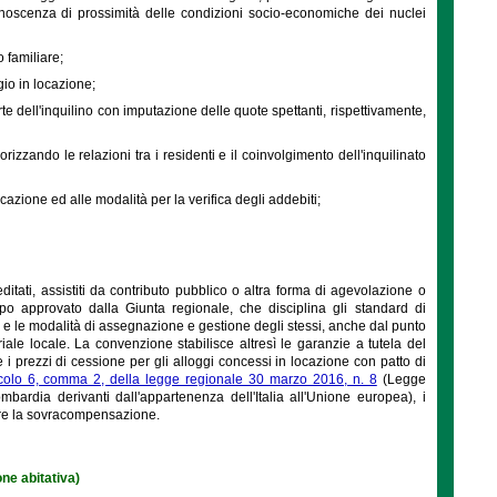
onoscenza di prossimità delle condizioni socio-economiche dei nuclei
 familiare;
gio in locazione;
e dell'inquilino con imputazione delle quote spettanti, rispettivamente,
izzando le relazioni tra i residenti e il coinvolgimento dell'inquilinato
cazione ed alle modalità per la verifica degli addebiti;
editati, assistiti da contributo pubblico o altra forma di agevolazione o
 approvato dalla Giunta regionale, che disciplina gli standard di
i e le modalità di assegnazione e gestione degli stessi, anche dal punto
riale locale. La convenzione stabilisce altresì le garanzie a tutela del
e i prezzi di cessione per gli alloggi concessi in locazione con patto di
icolo 6, comma 2, della legge regionale 30 marzo 2016, n. 8
(Legge
ardia derivanti dall'appartenenza dell'Italia all'Unione europea), i
tare la sovracompensazione.
ne abitativa)