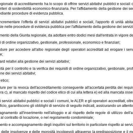
egionale di accreditamento ha lo scopo di offrire servizi abitativi pubblici e sociali
iteri di sostenibilità economico-finanziaria. Per l'affidamento della gestione dei servi
diante procedure di evidenza pubblica.
incrementare l'offerta di servizi abitativi pubblici e sociali, l'apporto di unità abit
le nelle procedure di evidenza pubblica per l'affidamento della gestione dei servizi a
ento della Giunta regionale, da adottare entro dodici mesi dall'entrata in vigore del
iti di ordine organizzativo, gestionale, professionale, economico e finanziari;
dure per accedere all'albo regionale degli operatori accreditati ad erogare i serviz
e;
ard relativi alla gestione dei servizi abitativi;
ità per il controllo e la verifica dei requisiti di ordine organizzativo, gestionale, p
ne dei servizi abitativi;
 etico;
ure per la revoca dell'accreditamento conseguente all'accertata perdita dei requisi
tera c), al mancato rispetto del codice etico di cui alla lettera e) ed alla mancata oss
i servizi abitativi pubblici e sociali i comuni, le ALER e gli operatori accreditati, o
ficio, garantiscono gli obblighi di servizio di seguito indicati, assicurando un atten
namento all'inserimento nell'alloggio e al rispetto delle regole di utilizzo dell'
 al contratto di locazione, o nel regolamento condominiale;
ento e accompagnamento degli inquilini sul territorio in particolare rispetto ai servi
 delle insolvenze e delle morosità incolpevoli attraverso la predisposizione e il mo