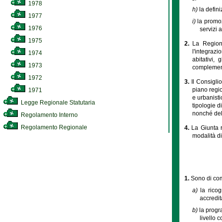
1978
h)
la defin
1977
i)
la promoz
1976
servizi 
1975
2.
La Regione
l'integrazi
1974
abitativi,
1973
complementa
1972
3.
Il Consigli
piano regio
1971
e urbanisti
Legge Regionale Statutaria
tipologie d
nonché del
Regolamento Interno
Regolamento Regionale
4.
La Giunta r
modalità di
1.
Sono di co
a)
la rico
accredit
b)
la progr
livello 