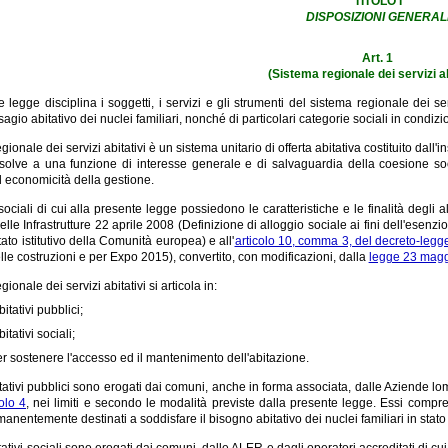
TITOLO I
DISPOSIZIONI GENERAL
Art. 1
(Sistema regionale dei servizi ab
 legge disciplina i soggetti, i servizi e gli strumenti del sistema regionale dei ser
isagio abitativo dei nuclei familiari, nonché di particolari categorie sociali in condizi
egionale dei servizi abitativi è un sistema unitario di offerta abitativa costituito dall'in
solve a una funzione di interesse generale e di salvaguardia della coesione social
d economicità della gestione.
 sociali di cui alla presente legge possiedono le caratteristiche e le finalità degli a
elle Infrastrutture 22 aprile 2008 (Definizione di alloggio sociale ai fini dell'esenzion
tato istitutivo della Comunità europea) e all'
articolo 10, comma 3, del decreto-legg
le costruzioni e per Expo 2015), convertito, con modificazioni, dalla
legge 23 magg
gionale dei servizi abitativi si articola in:
bitativi pubblici;
bitativi sociali;
er sostenere l'accesso ed il mantenimento dell'abitazione.
bitativi pubblici sono erogati dai comuni, anche in forma associata, dalle Aziende lom
colo 4
, nei limiti e secondo le modalità previste dalla presente legge. Essi comprend
manentemente destinati a soddisfare il bisogno abitativo dei nuclei familiari in stato
itativi sociali sono erogati dai comuni, dalle ALER e dagli operatori accreditati di cui 