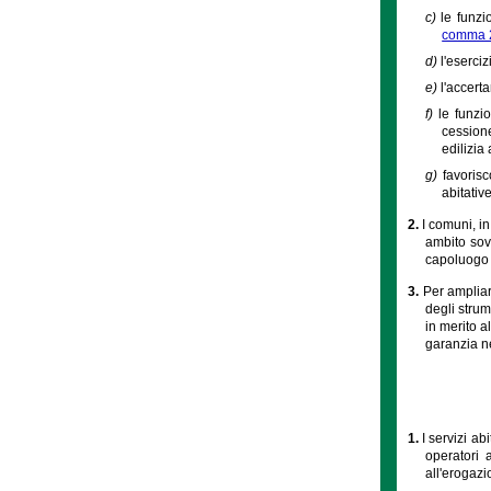
c)
le funzi
comma 
d)
l'eserciz
e)
l'accert
f)
le funzi
cessione
edilizia
g)
favoris
abitative
2.
I comuni, i
ambito sovr
capoluogo 
3.
Per ampliare
degli strum
in merito a
garanzia ne
1.
I servizi ab
operatori 
all'erogazi