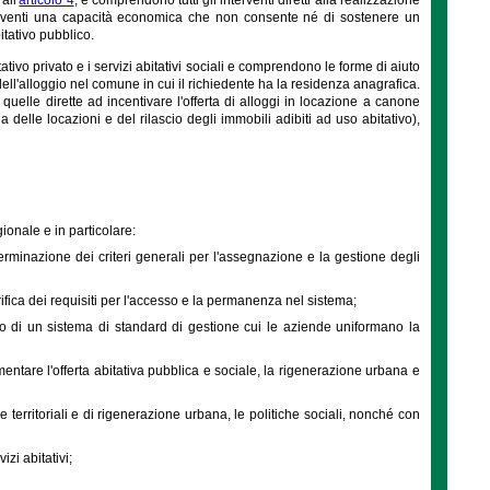
ari aventi una capacità economica che non consente né di sostenere un
tativo pubblico.
ivo privato e i servizi abitativi sociali e comprendono le forme di aiuto
 dell'alloggio nel comune in cui il richiedente ha la residenza anagrafica.
quelle dirette ad incentivare l'offerta di alloggi in locazione a canone
a delle locazioni e del rilascio degli immobili adibiti ad uso abitativo),
ionale e in particolare:
eterminazione dei criteri generali per l'assegnazione e la gestione degli
rifica dei requisiti per l'accesso e la permanenza nel sistema;
ppo di un sistema di standard di gestione cui le aziende uniformano la
mentare l'offerta abitativa pubblica e sociale, la rigenerazione urbana e
e territoriali e di rigenerazione urbana, le politiche sociali, nonché con
izi abitativi;