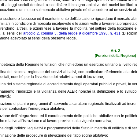
 di alloggi sociali destinati a soddisfare il bisogno abitativo dei nuclei famili
ocazione o un mutuo sul mercato abitativo privato né di accedere ad un servizio abi
er sostenere l'accesso ed il mantenimento dell'abitazione riguardano il mercato abitat
amiliari in condizioni di morosità incolpevole e le azioni volte a favorire la proprietà
ndono, altresì, le azioni tese a favorire la mobilità nel settore della locazione e 
 ai sensi dell'
articolo 2, comma 3, della legge 9 dicembre 1998, n. 431
(Disciplin
anone agevolato ai sensi della presente legge.
Art. 2
(Funzioni della Regione)
petenza della Regione le funzioni che richiedono un esercizio unitario a livello reg
plina del sistema regionale dei servizi abitativi, con particolare riferimento alla d
sociali, nonché per la fissazione dei relativi canoni di locazione;
plina del sistema regionale di accreditamento degli operatori pubblici e privati, la ve
inamento, l'indirizzo e la vigilanza delle ALER nonché la definizione e lo svilu
ttività;
zzazione di piani e programmi d'intervento a carattere regionale finalizzati ad incre
e per contrastare l'emergenza abitativa;
zione dell'integrazione ed il coordinamento delle politiche abitative con le politich
iche relative all'istruzione e al lavoro previste dalla vigente normativa;
ne degli indirizzi legislativi e programmatici dello Stato in materia di edilizia e di serv
minazione delle procedure di rilevazione del fabbisogno abitativo;