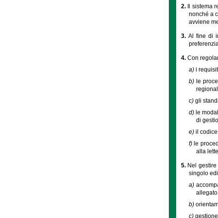
2.
Il sistema r
nonché a cr
avviene me
3.
Al fine di 
preferenzia
4.
Con regolam
a)
i requis
b)
le proce
regional
c)
gli stand
d)
le modal
di gestio
e)
il codice
f)
le proced
alla let
5.
Nel gestire 
singolo edi
a)
accompag
allegato
b)
orientam
c)
gestione