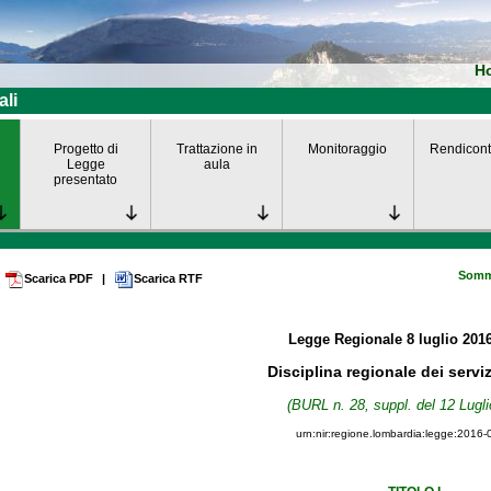
H
ali
Progetto di
Trattazione in
Monitoraggio
Rendicont
Legge
aula
presentato
Somm
Scarica PDF
|
Scarica RTF
Legge Regionale
8 luglio 201
Disciplina regionale dei serviz
(BURL n. 28, suppl. del 12 Lugli
urn:nir:regione.lombardia:legge:2016-