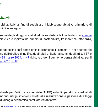
I
itativi)
vizi abitativi al fine di soddisfare il fabbisogno abitativo primario e di
oni di svantaggio.
sieme degli alloggi sociali diretti a soddisfare le finalità di cui al
comma
e ed è ispirato da principi di sostenibilità, trasparenza, efficienza,
lloggi sociali così come definiti all'articolo 1, comma 2, del decreto del
e dall'obbligo di notifica degli aiuti di Stato, ai sensi degli articoli 87 e
e 28 marzo 2014, n. 47
(Misure urgenti per l'emergenza abitativa, per il
io 2014, n. 80
.
barde per l'edilizia residenziale (ALER) e dagli operatori accreditati di
ono tutti gli interventi diretti alla realizzazione e gestione di alloggi
 di disagio economico, familiare ed abitativo.
all'
articolo 4
, e comprendono tutti gli interventi diretti alla realizzazione