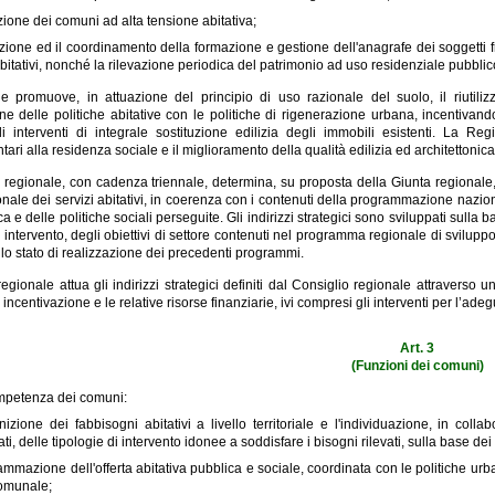
izione dei comuni ad alta tensione abitativa;
ione ed il coordinamento della formazione e gestione dell'anagrafe dei soggetti frue
abitativi, nonché la rilevazione periodica del patrimonio ad uso residenziale pubblico
 promuove, in attuazione del principio di uso razionale del suolo, il riutilizzo
one delle politiche abitative con le politiche di rigenerazione urbana, incentivando
 gli interventi di integrale sostituzione edilizia degli immobili esistenti. La R
ri alla residenza sociale e il miglioramento della qualità edilizia ed architettonica e
o regionale, con cadenza triennale, determina, su proposta della Giunta regionale, gli
nale dei servizi abitativi, in coerenza con i contenuti della programmazione nazio
ca e delle politiche sociali perseguite. Gli indirizzi strategici sono sviluppati sulla b
i intervento, degli obiettivi di settore contenuti nel programma regionale di sviluppo,
lo stato di realizzazione dei precedenti programmi.
egionale attua gli indirizzi strategici definiti dal Consiglio regionale attraverso
 incentivazione e le relative risorse finanziarie, ivi compresi gli interventi per l’adeg
Art. 3
(Funzioni dei comuni)
mpetenza dei comuni:
gnizione dei fabbisogni abitativi a livello territoriale e l'individuazione, in co
ati, delle tipologie di intervento idonee a soddisfare i bisogni rilevati, sulla base dei 
ammazione dell'offerta abitativa pubblica e sociale, coordinata con le politiche urba
comunale;