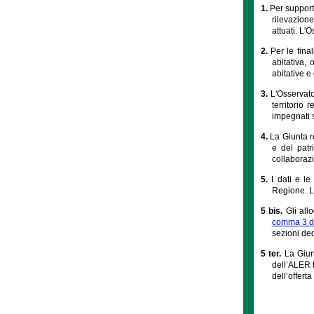
1.
Per support
rilevazione
attuati. L'
2.
Per le final
abitativa,
abitative e
3.
L'Osservato
territorio 
impegnati s
4.
La Giunta r
e del patr
collaborazi
5.
I dati e le
Regione. L'
5 bis.
Gli all
comma 3 de
sezioni ded
5 ter.
La Giun
dell’ALER t
dell’offerta