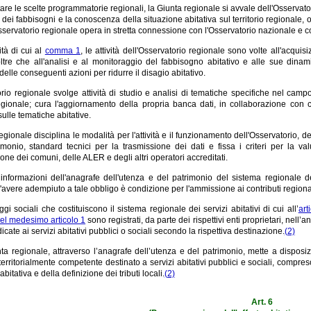
are le scelte programmatorie regionali, la Giunta regionale si avvale dell'Osservator
 dei fabbisogni e la conoscenza della situazione abitativa sul territorio regionale, olt
Osservatorio regionale opera in stretta connessione con l'Osservatorio nazionale e con
ità di cui al
comma 1
, le attività dell'Osservatorio regionale sono volte all'acqui
 oltre che all'analisi e al monitoraggio del fabbisogno abitativo e alle sue dina
 delle conseguenti azioni per ridurre il disagio abitativo.
rio regionale svolge attività di studio e analisi di tematiche specifiche nel cam
regionale; cura l'aggiornamento della propria banca dati, in collaborazione con c
ulle tematiche abitative.
egionale disciplina le modalità per l'attività e il funzionamento dell'Osservatorio, d
imonio, standard tecnici per la trasmissione dei dati e fissa i criteri per la va
one dei comuni, delle ALER e degli altri operatori accreditati.
 informazioni dell'anagrafe dell'utenza e del patrimonio del sistema regionale dei
avere adempiuto a tale obbligo è condizione per l'ammissione ai contributi regional
oggi sociali che costituiscono il sistema regionale dei servizi abitativi di cui all’
art
l medesimo articolo 1
sono registrati, da parte dei rispettivi enti proprietari, nell’
icate ai servizi abitativi pubblici o sociali secondo la rispettiva destinazione.
(2)
ta regionale, attraverso l’anagrafe dell’utenza e del patrimonio, mette a disposiz
erritorialmente competente destinato a servizi abitativi pubblici e sociali, compre
 abitativa e della definizione dei tributi locali.
(2)
Art. 6