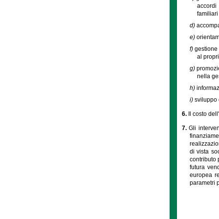
accordi
familiar
d)
accompag
e)
orientam
f)
gestione 
al propri
g)
promozio
nella ge
h)
informaz
i)
sviluppo 
6.
Il costo de
7.
Gli interve
finanziame
realizzazio
di vista so
contributo 
futura vend
europea re
parametri p