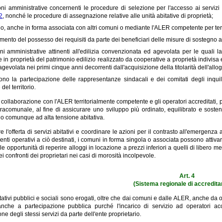
oni amministrative concernenti le procedure di selezione per l'accesso ai servizi ab
2
, nonché le procedure di assegnazione relative alle unità abitative di proprietà;
io, anche in forma associata con altri comuni o mediante l'ALER competente per territor
amento del possesso dei requisiti da parte dei beneficiari delle misure di sostegno 
oni amministrative attinenti all'edilizia convenzionata ed agevolata per le quali
 in proprietà del patrimonio edilizio realizzato da cooperative a proprietà indivisa 
 agevolata nei primi cinque anni decorrenti dall'acquisizione della titolarità dell'allog
cono la partecipazione delle rappresentanze sindacali e dei comitati degli inquil
 del territorio.
n collaborazione con l'ALER territorialmente competente e gli operatori accreditati, 
acomunale, al fine di assicurare uno sviluppo più ordinato, equilibrato e sostenib
o comunque ad alta tensione abitativa.
 l'offerta di servizi abitativi e coordinare le azioni per il contrasto all'emergenza a
enti operativi a ciò destinati, i comuni in forma singola o associata possono attivare
lle opportunità di reperire alloggi in locazione a prezzi inferiori a quelli di libero m
i confronti dei proprietari nei casi di morosità incolpevole.
Art. 4
(Sistema regionale di accredit
itativi pubblici e sociali sono erogati, oltre che dai comuni e dalle ALER, anche da op
anche a partecipazione pubblica purché l'incarico di servizio ad operatori acc
one degli stessi servizi da parte dell'ente proprietario.