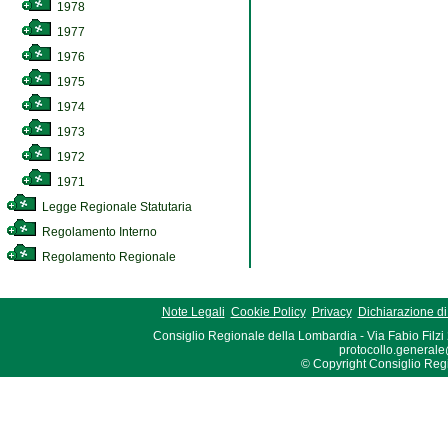
1978
1977
1976
1975
1974
1973
1972
1971
Legge Regionale Statutaria
Regolamento Interno
Regolamento Regionale
Note Legali
Cookie Policy
Privacy
Dichiarazione di 
Consiglio Regionale della Lombardia - Via Fabio Filzi
protocollo.generale
© Copyright Consiglio Region