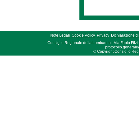
Note Legali
Cookie Policy
Privacy
Dichiarazione di 
Consiglio Regionale della Lombardia - Via Fabio Filzi
protocollo.generale
© Copyright Consiglio Region