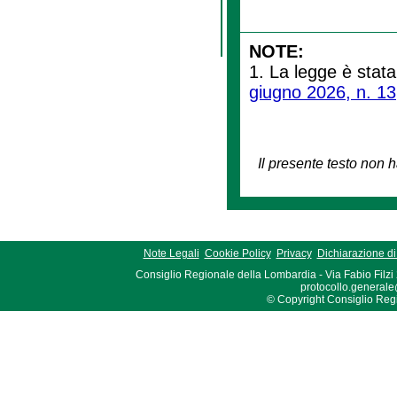
NOTE:
1. La legge è stata
giugno 2026, n. 13
Il presente testo non h
Note Legali
Cookie Policy
Privacy
Dichiarazione di 
Consiglio Regionale della Lombardia - Via Fabio Filzi
protocollo.generale
© Copyright Consiglio Region