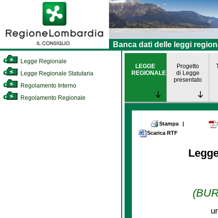
Banca dati delle leggi region
Legge Regionale
LEGGE
Progetto
REGIONALE
di Legge
Legge Regionale Statutaria
presentato
Regolamento Interno
Regolamento Regionale
Stampa
|
Scarica RTF
Legge
(BURL
ur