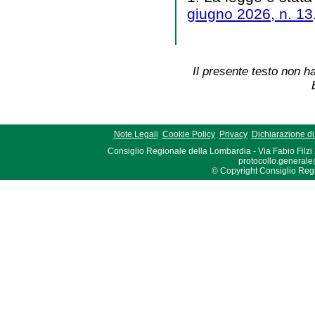
giugno 2026, n. 13
Il presente testo non ha
Note Legali
Cookie Policy
Privacy
Dichiarazione di 
Consiglio Regionale della Lombardia - Via Fabio Filzi
protocollo.generale
© Copyright Consiglio Region