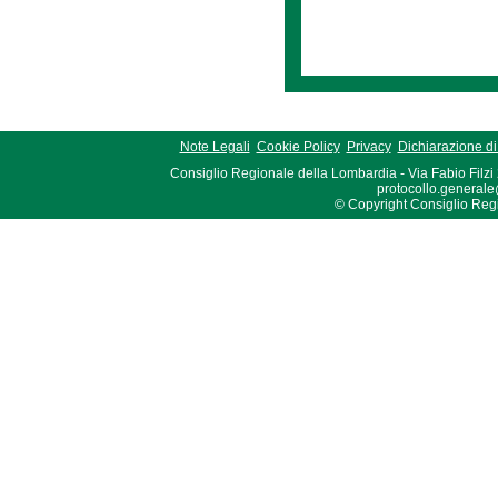
Note Legali
Cookie Policy
Privacy
Dichiarazione di 
Consiglio Regionale della Lombardia - Via Fabio Filzi
protocollo.generale
© Copyright Consiglio Region