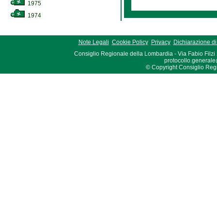
1975
1974
Note Legali
Cookie Policy
Privacy
Dichiarazione di 
Consiglio Regionale della Lombardia - Via Fabio Filzi
protocollo.generale
© Copyright Consiglio Region