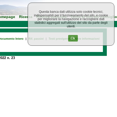
Questa banca dati utilizza solo cookie tecnici,
indispensabili per il funzionamento del sito, e cookie
omepage
Ricerca
Ricerca avanzata
Torna al sito del consiglio
per migliorare la navigazione e raccogliere dati
statistici aggregati sull'utilizzo del sito da parte degli
utenti.
Ok
ocumento Intero
|
Rif. passivi
|
Testi previgenti
|
Altre informazioni
022 n. 23