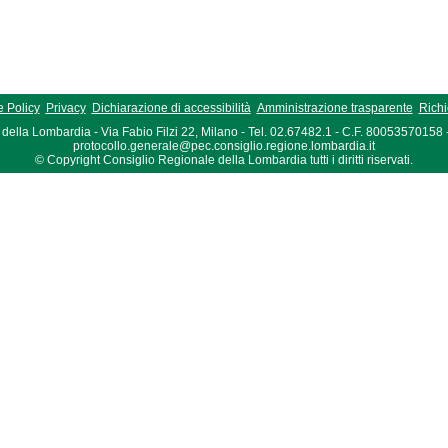
 Policy
Privacy
Dichiarazione di accessibilità
Amministrazione trasparente
Richi
della Lombardia - Via Fabio Filzi 22, Milano - Tel. 02.67482.1 - C.F. 80053570158
protocollo.generale@pec.consiglio.regione.lombardia.it
© Copyright Consiglio Regionale della Lombardia tutti i diritti riservati.