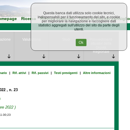
Questa banca dati utilizza solo cookie tecnici,
indispensabili per il funzionamento del sito, e cookie
omepage
Ricerca
Ricerca avanzata
Torna al sito del consiglio
per migliorare la navigazione e raccogliere dati
statistici aggregati sull'utilizzo del sito da parte degli
utenti.
azione
Valutazione
Studi
Provvedimenti
Ok
attuativi della
Giunta
Regionale
ario
|
Rif. attivi
|
Rif. passivi
|
Testi previgenti
|
Altre informazioni
2022
, n. 23
)
re 2022 )
11-30;23