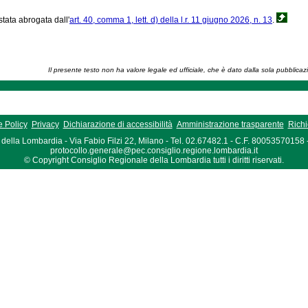
stata abrogata dall'
art. 40, comma 1, lett. d) della l.r. 11 giugno 2026, n. 13
.
Il presente testo non ha valore legale ed ufficiale, che è dato dalla sola pubblicaz
 Policy
Privacy
Dichiarazione di accessibilità
Amministrazione trasparente
Richi
della Lombardia - Via Fabio Filzi 22, Milano - Tel. 02.67482.1 - C.F. 80053570158
protocollo.generale@pec.consiglio.regione.lombardia.it
© Copyright Consiglio Regionale della Lombardia tutti i diritti riservati.