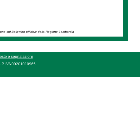
ione sul Bollettino ufficiale della Regione Lombardia
este e segnalazioni
 - P. IVA 09201010965