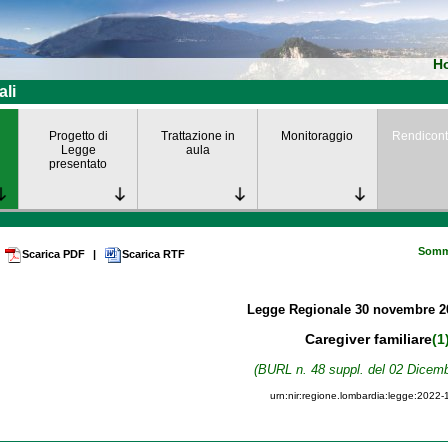
H
ali
Progetto di
Trattazione in
Monitoraggio
Rendicont
Legge
aula
presentato
Somm
Scarica PDF
|
Scarica RTF
Legge Regionale
30 novembre 
Caregiver familiare
(1
(BURL n. 48 suppl. del 02 Dicemb
urn:nir:regione.lombardia:legge:2022-