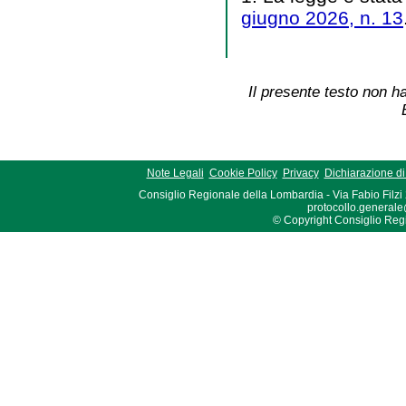
giugno 2026, n. 13
Il presente testo non ha
Note Legali
Cookie Policy
Privacy
Dichiarazione di 
Consiglio Regionale della Lombardia - Via Fabio Filzi
protocollo.generale
© Copyright Consiglio Region