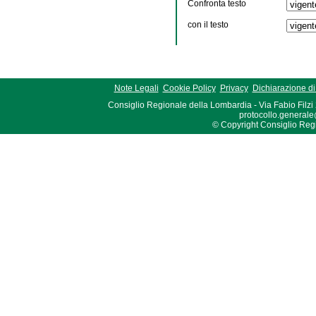
Confronta testo
con il testo
Note Legali
Cookie Policy
Privacy
Dichiarazione di 
Consiglio Regionale della Lombardia - Via Fabio Filzi
protocollo.generale
© Copyright Consiglio Region