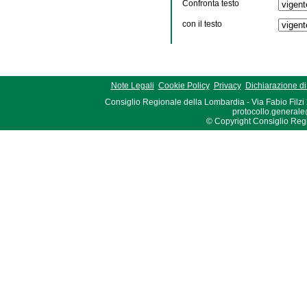
Confronta testo
con il testo
Note Legali
Cookie Policy
Privacy
Dichiarazione di 
Consiglio Regionale della Lombardia - Via Fabio Filzi
protocollo.generale
© Copyright Consiglio Region