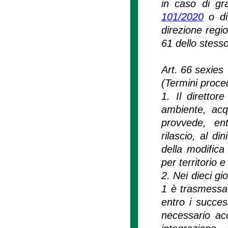
in caso di gra
101/2020
o di 
direzione regi
61 dello stesso
Art. 66 sexies
(Termini proced
1. Il direttor
ambiente, acq
provvede, ent
rilascio, al di
della modific
per territorio e 
2. Nei dieci gi
1 è trasmessa
entro i succes
necessario acqu