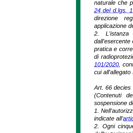
naturale che p
24 del d.lgs. 
direzione re
applicazione de
2. L'istanza 
dall'esercente 
pratica e corr
di radioprotezio
101/2020
, con
cui all'allegato
Art. 66 decies
(Contenuti de
sospensione del
1. Nell'autoriz
indicate all'
art
2. Ogni cinque