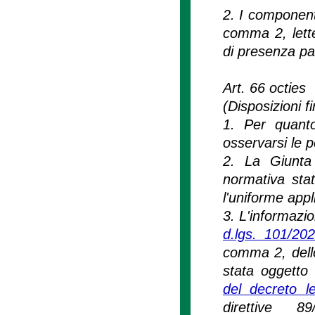
2. I component
comma 2, lett
di presenza pa
Art. 66 octies
(Disposizioni fi
1. Per quanto
osservarsi le p
2. La Giunta 
normativa stat
l'uniforme appl
3. L'informazio
d.lgs. 101/20
comma 2, dello
stata oggetto 
del decreto l
direttive 89