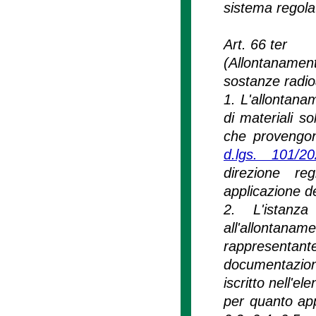
sistema regolat
Art. 66 ter
(Allontanament
sostanze radioa
1. L'allontana
di materiali so
che provengono
d.lgs. 101/2
direzione re
applicazione de
2. L'istanza
all'allontan
rappresentante
documentazion
iscritto nell'ele
per quanto appl