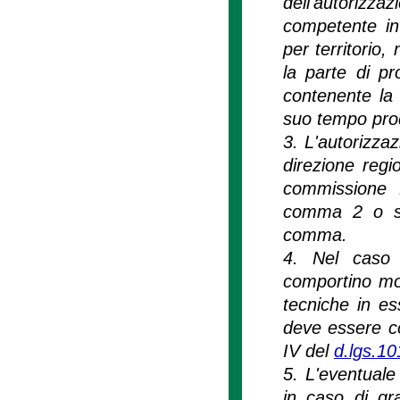
dell'autorizzaz
competente in
per territorio,
la parte di p
contenente la
suo tempo pro
3. L'autorizzaz
direzione regi
commissione R
comma 2 o su 
comma.
4. Nel caso d
comportino mod
tecniche in es
deve essere cor
IV del
d.lgs.1
5. L'eventuale 
in caso di gra