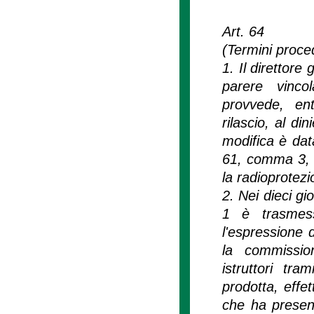
Art. 64
(Termini proced
1. Il direttore
parere vinco
provvede, ent
rilascio, al di
modifica è data
61, comma 3, e
la radioprotezi
2. Nei dieci gi
1 è trasmess
l'espressione 
la commission
istruttori tr
prodotta, effe
che ha present