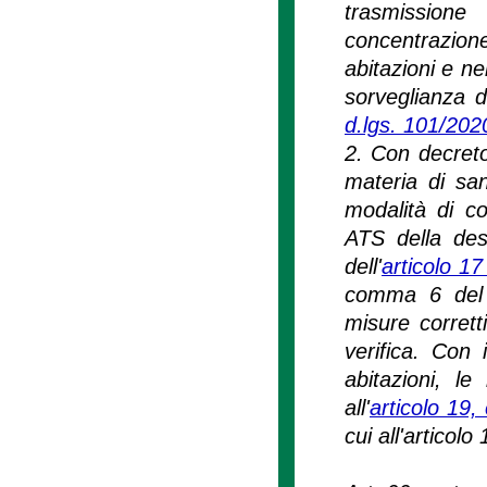
trasmissione
concentrazion
abitazioni e ne
sorveglianza de
d.lgs. 101/202
2. Con decreto
materia di san
modalità di c
ATS della desc
dell'
articolo 17
comma 6 del m
misure corretti
verifica. Con 
abitazioni, l
all'
articolo 19
cui all'articol