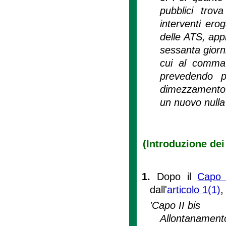
pubblici trova
interventi ero
delle ATS, app
sessanta giorni
cui al comma 
prevedendo p
dimezzamento de
un nuovo nulla 
(Introduzione dei 
1.
Dopo il
Capo I
dall'
articolo 1
(1)
,
'Capo II bis
Allontanament