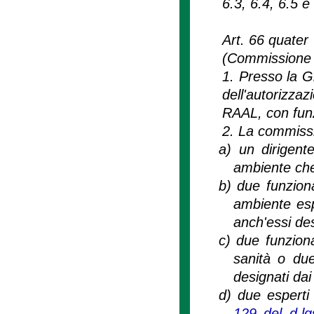
6.3, 6.4, 6.5 e 
Art. 66 quater
(Commissione pe
1. Presso la Gi
dell'autorizz
RAAL, con funz
2. La commiss
a)
un dirigent
ambiente che 
b)
due funziona
ambiente espe
anch'essi des
c)
due funziona
sanità o due
designati dai 
d)
due esperti d
129 del d.l