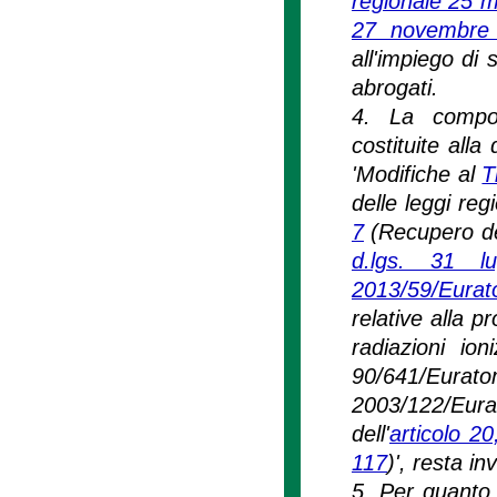
regionale 25 m
27 novembre 
all'impiego di 
abrogati.
4. La compos
costituite alla
'Modifiche al
T
delle leggi reg
7
(Recupero dei 
d.lgs. 31 l
2013/59/Eura
relative alla p
radiazioni io
90/641/Eu
2003/122/Eurat
dell'
articolo 2
117
)', resta in
5. Per quanto 