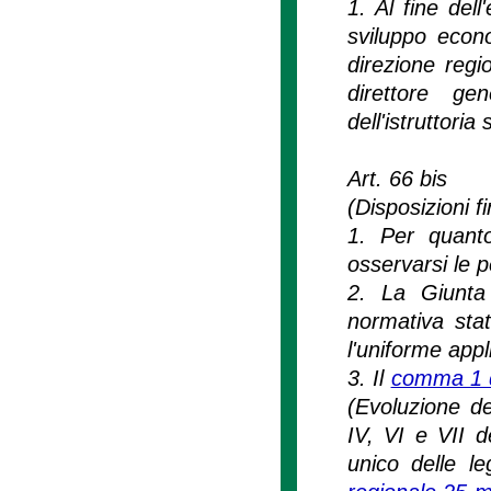
1. Al fine del
sviluppo econo
direzione regi
direttore gen
dell'istruttori
Art. 66 bis
(Disposizioni fi
1. Per quanto
osservarsi le p
2. La Giunta 
normativa stat
l'uniforme appl
3. Il
comma 1 de
(Evoluzione de
IV, VI e VII d
unico delle le