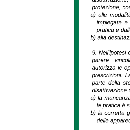
protezione, con
a)
alle modalit
impiegate e d
pratica e dal
b)
alla destinaz
9. Nell'ipotesi
parere vinco
autorizza le op
prescrizioni. L
parte della st
disattivazione 
a)
la mancanza d
la pratica è s
b)
la corretta g
delle appare