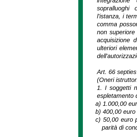
integrazione
sopralluoghi
l'istanza, i te
comma possono
non superiore 
acquisizione 
ulteriori elemen
dell'autorizzaz
Art. 66 septies
(Oneri istrutt
1. I soggetti 
espletamento d
a)
1.000,00 euro
b)
400,00 euro 
c)
50,00 euro pe
parità di con