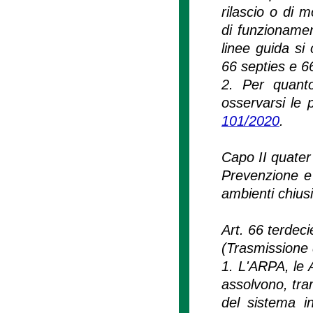
rilascio o di m
di funzioname
linee guida si 
66 septies e 6
2. Per quanto
osservarsi le p
101/2020
.
Capo II quater
Prevenzione e 
ambienti chiusi
Art. 66 terdeci
(Trasmissione d
1. L'ARPA, le 
assolvono, tram
del sistema in