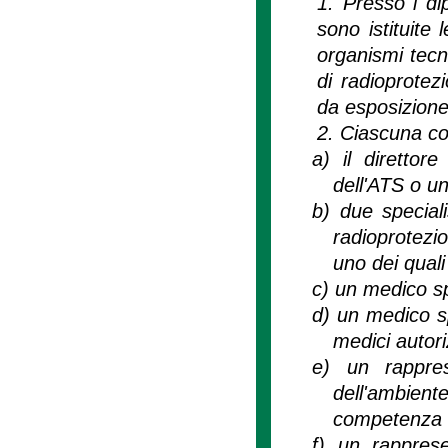
1. Presso i di
sono istituite
organismi tecni
di radioprotezi
da esposizione 
2. Ciascuna c
a)
il direttor
dell'ATS o u
b)
due speciali
radioprotezio
uno dei quali
c)
un medico sp
d)
un medico sp
medici autoriz
e)
un rappres
dell'ambient
competenza d
f)
un rapprese