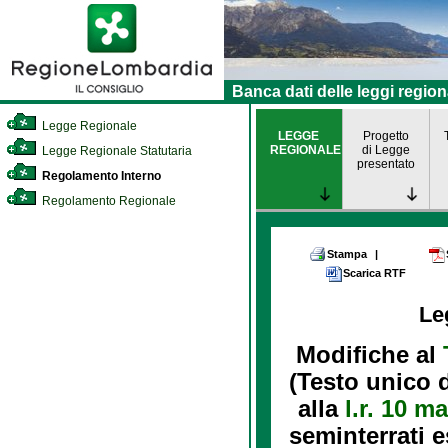
Banca dati delle leggi region
Legge Regionale
LEGGE
Progetto
REGIONALE
di Legge
Legge Regionale Statutaria
presentato
Regolamento Interno
Regolamento Regionale
Stampa
|
Scarica RTF
Le
Modifiche al
(Testo unico d
alla
l.r. 10 m
seminterrati e