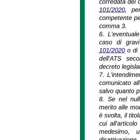
corredata dei d
101/2020
, per
competente per 
comma 3.
6. L'eventuale
caso di gravi
101/2020
o di 
dell'ATS seco
decreto legisla
7. L'intendime
comunicato all
salvo quanto p
8. Se nel null
merito alle moda
è svolta, il tit
cui all'artico
medesimo, u
disattivazio