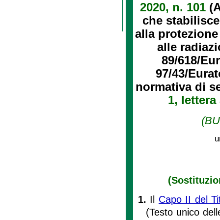
2020, n. 101
(A
che stabilisc
alla protezione
alle radiaz
89/618/Eu
97/43/Eurat
normativa di se
1, lettera
(BU
u
(Sostituzi
1.
Il
Capo II del T
(Testo unico dell