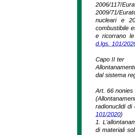
2006/117/Eu
2009/71/Eurat
nucleari e 2
combustibile esa
e ricorrano le
d.lgs. 101/202
Capo II ter
Allontanamento 
dal sistema reg
Art. 66 nonies
(Allontanament
radionuclidi di
101/2020
)
1. L'allontana
di materiali sol