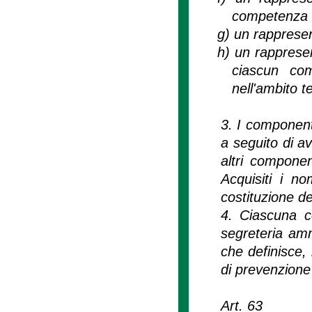
competenza ne
g)
un rappresent
h)
un rappresen
ciascun com
nell'ambito t
3. I componenti
a seguito di a
altri componen
Acquisiti i no
costituzione d
4. Ciascuna c
segreteria amm
che definisce, 
di prevenzione d
Art. 63