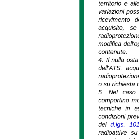
territorio e al
variazioni pos
ricevimento d
acquisito, s
radioprotezione
modifica dell'o
contenute.
4. Il nulla ost
dell'ATS, acq
radioprotezion
o su richiesta 
5. Nel caso d
comportino mod
tecniche in e
condizioni prev
del
d.lgs. 10
radioattive su