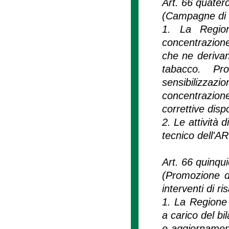
Art. 66 quater
(Campagne di i
1. La Regione
concentrazione 
che ne derivan
tabacco. Pr
sensibilizzaz
concentrazio
correttive disp
2. Le attività
tecnico dell'A
Art. 66 quinqu
(Promozione d
interventi di 
1. La Regione
a carico del bi
e aggiornament