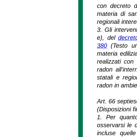
con decreto d
materia di san
regionali inte
3. Gli interven
e), del
decret
380
(Testo uni
materia ediliz
realizzati con 
radon all'inter
statali e regi
radon in ambien
Art. 66 septie
(Disposizioni fi
1. Per quanto
osservarsi le 
incluse quelle