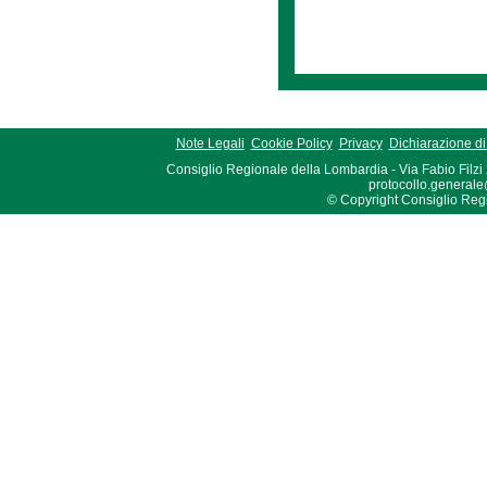
Note Legali
Cookie Policy
Privacy
Dichiarazione di 
Consiglio Regionale della Lombardia - Via Fabio Filzi
protocollo.generale
© Copyright Consiglio Region