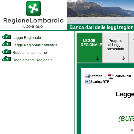
Banca dati delle leggi region
Legge Regionale
LEGGE
Progetto
REGIONALE
di Legge
Legge Regionale Statutaria
presentato
Regolamento Interno
Regolamento Regionale
Stampa
|
Scarica PDF
Scarica RTF
Legge
(BURL
ur