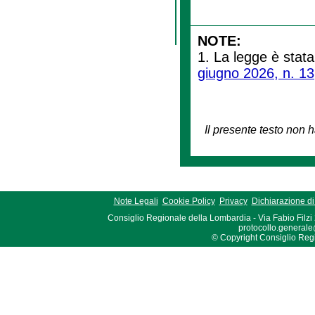
NOTE:
1. La legge è stata
giugno 2026, n. 13
Il presente testo non h
Note Legali
Cookie Policy
Privacy
Dichiarazione di 
Consiglio Regionale della Lombardia - Via Fabio Filzi
protocollo.generale
© Copyright Consiglio Region