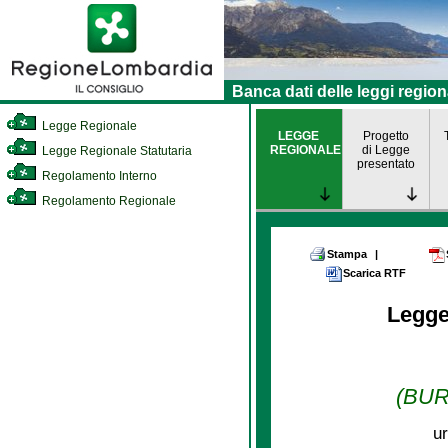
Banca dati delle leggi region
Legge Regionale
LEGGE
Progetto
REGIONALE
di Legge
Legge Regionale Statutaria
presentato
Regolamento Interno
Regolamento Regionale
Stampa
|
Scarica RTF
Legge
(BURL
ur