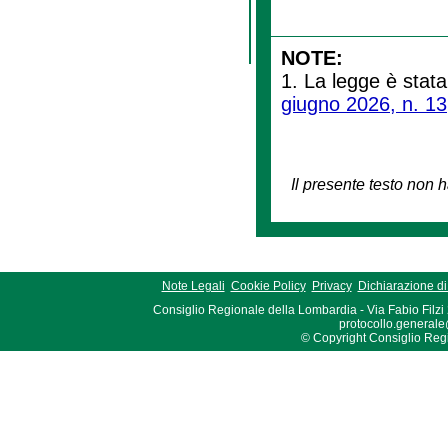
NOTE:
1. La legge è stata
giugno 2026, n. 13
Il presente testo non h
Note Legali
Cookie Policy
Privacy
Dichiarazione di 
Consiglio Regionale della Lombardia - Via Fabio Filzi
protocollo.generale
© Copyright Consiglio Region