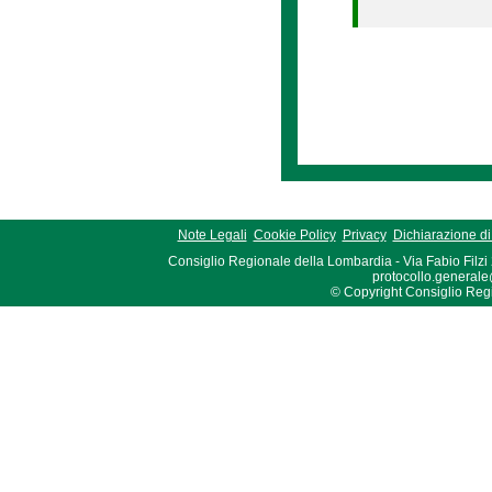
Note Legali
Cookie Policy
Privacy
Dichiarazione di 
Consiglio Regionale della Lombardia - Via Fabio Filzi
protocollo.generale
© Copyright Consiglio Region