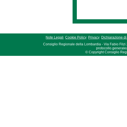
Note Legali
Cookie Policy
Privacy
Dichiarazione di 
Consiglio Regionale della Lombardia - Via Fabio Filzi
protocollo.generale
© Copyright Consiglio Region