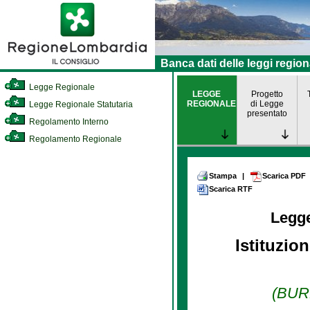
Banca dati delle leggi region
Legge Regionale
LEGGE
Progetto
REGIONALE
di Legge
Legge Regionale Statutaria
presentato
Regolamento Interno
Regolamento Regionale
Stampa
|
Scarica PDF
Scarica RTF
Legg
Istituzio
(BURL