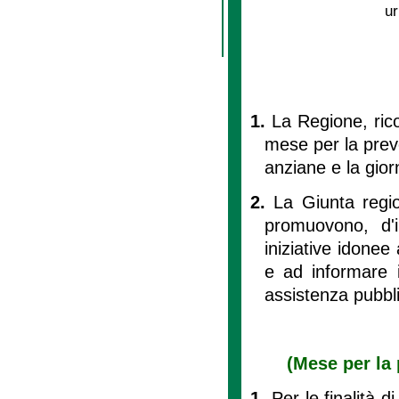
ur
1.
La Regione, ricon
mese per la preve
anziane e la gior
2.
La Giunta regio
promuovono, d'
iniziative idonee
e ad informare i 
assistenza pubblic
(Mese per la 
1.
Per le finalità di 