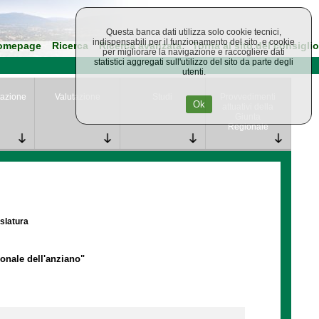
Questa banca dati utilizza solo cookie tecnici,
indispensabili per il funzionamento del sito, e cookie
omepage
Ricerca
Ricerca avanzata
Torna al sito del consiglio
per migliorare la navigazione e raccogliere dati
statistici aggregati sull'utilizzo del sito da parte degli
utenti.
azione
Valutazione
Studi
Provvedimenti
Ok
attuativi della
Giunta
Regionale
islatura
ionale dell'anziano"