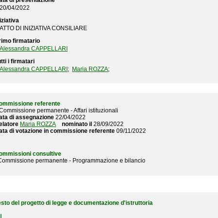
ata di presentazione
20/04/2022
iziativa
ATTO DI INIZIATIVA CONSILIARE
rimo firmatario
Alessandra CAPPELLARI
tti i firmatari
Alessandra CAPPELLARI
;
Maria ROZZA
;
ommissione referente
 Commissione permanente - Affari istituzionali
ata di assegnazione
22/04/2022
elatore
Maria ROZZA
nominato il
28/09/2022
ata di votazione in commissione referente
09/11/2022
ommissioni consultive
 Commissione permanente - Programmazione e bilancio
esto del progetto di legge e documentazione d'istruttoria