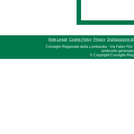
Note Legali
Cookie Policy
Privacy
Dichiarazione di 
Consiglio Regionale della Lombardia - Via Fabio Filzi
protocollo.generale
© Copyright Consiglio Region