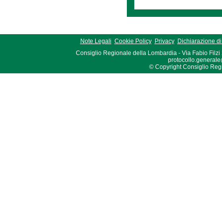
Note Legali
Cookie Policy
Privacy
Dichiarazione di 
Consiglio Regionale della Lombardia - Via Fabio Filzi
protocollo.generale
© Copyright Consiglio Region