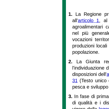
1.
La Regione pro
all'
articolo 1
, al
agroalimentari ca
nel più general
vocazioni territo
produzioni locali 
popolazione.
2.
La Giunta reg
l'individuazione de
disposizioni dell'
a
31
(Testo unico d
pesca e sviluppo r
3.
In fase di prima 
di qualità e i dis
vigore della
legg