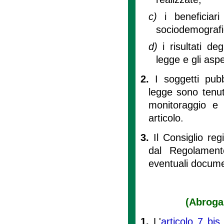
c)
i beneficiar
sociodemografi
d)
i risultati deg
legge e gli asp
2.
I soggetti pubb
legge sono tenut
monitoraggio e a
articolo.
3.
Il Consiglio re
dal Regolament
eventuali docume
(Abrogaz
1.
L'
articolo 7 bi