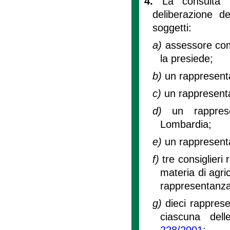
4.
La consulta r
deliberazione d
soggetti:
a)
assessore com
la presiede;
b)
un rappresenta
c)
un rappresenta
d)
un rapprese
Lombardia;
e)
un rappresent
f)
tre consiglier
materia di agri
rappresentanza
g)
dieci rappresen
ciascuna delle
228/2001
;