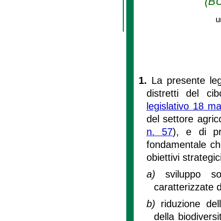
(BU
u
1.
La presente leg
distretti del ci
legislativo 18 m
del settore agric
n. 57
), e di pr
fondamentale che
obiettivi strategic
a)
sviluppo so
caratterizzate d
b)
riduzione del
della biodivers