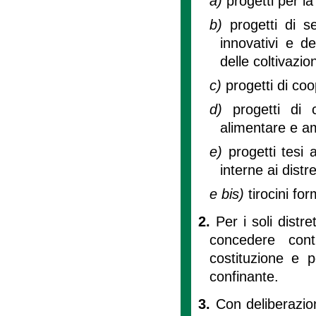
a)
progetti per la
b)
progetti di s
innovativi e de
delle coltivazion
c)
progetti di coo
d)
progetti di
alimentare e a
e)
progetti tesi
interne ai distre
e bis)
tirocini for
2.
Per i soli distr
concedere cont
costituzione e 
confinante.
3.
Con deliberazio