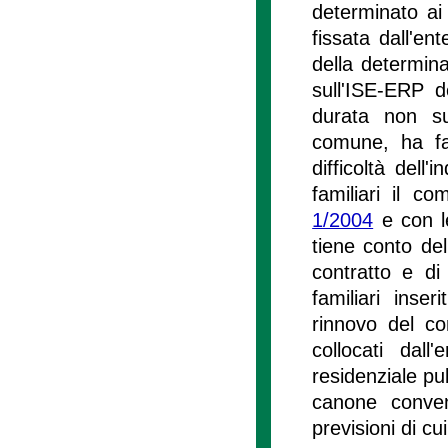
determinato ai 
fissata dall'ent
della determina
sull'ISE-ERP d
durata non sup
comune, ha fac
difficoltà dell'
familiari il co
1/2004
e con l
tiene conto del
contratto e di
familiari inse
rinnovo del co
collocati dall
residenziale pub
canone convenz
previsioni di cui 