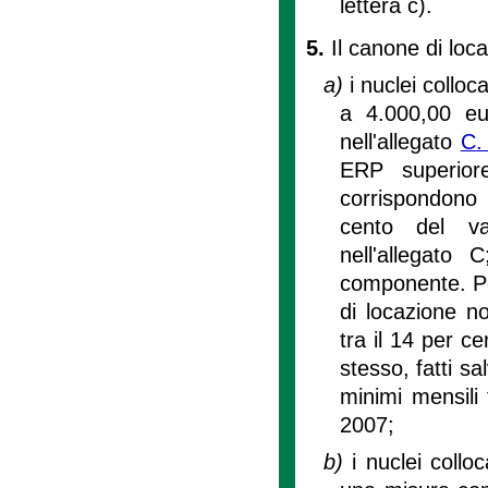
lettera c).
5.
Il canone di loc
a)
i nuclei collo
a 4.000,00 eu
nell'allegato
C. 
ERP superior
corrispondono
cento del val
nell'allegato
componente. Per 
di locazione 
tra il 14 per c
stesso, fatti sa
minimi mensili 
2007;
b)
i nuclei collo