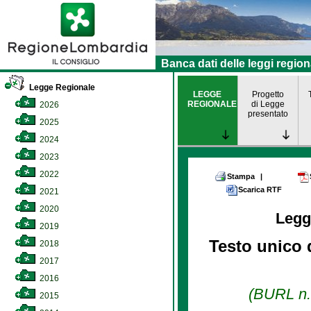
Banca dati delle leggi region
Legge Regionale
LEGGE
Progetto
REGIONALE
di Legge
2026
presentato
2025
2024
2023
2022
Stampa
|
Scarica RTF
2021
2020
Legg
2019
Testo unico d
2018
2017
2016
(BURL n. 
2015