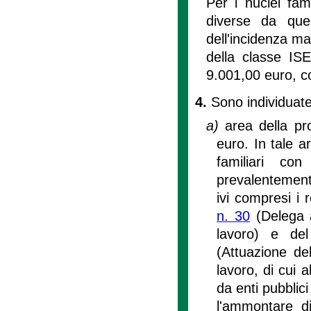
Per i nuclei fami
diverse da quel
dell'incidenza m
della classe IS
9.001,00 euro, c
4.
Sono individuate
a)
area della pr
euro. In tale a
familiari con
prevalentement
ivi compresi i r
n. 30
(Delega a
lavoro) e d
(Attuazione de
lavoro, di cui a
da enti pubblic
l'ammontare d