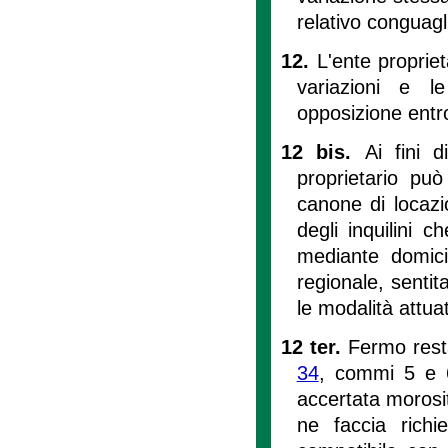
relativo conguagl
12.
L'ente proprie
variazioni e le
opposizione entro
12 bis.
Ai fini d
proprietario pu
canone di locazi
degli inquilini 
mediante domici
regionale, sentit
le modalità attu
12 ter.
Fermo rest
34
, commi 5 e 6,
accertata morosi
ne faccia rich