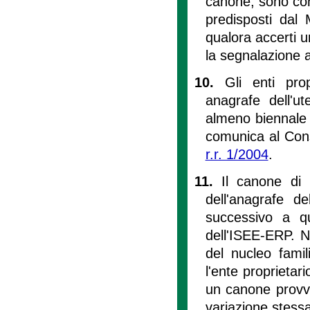
canone, sono consi
predisposti dal 
qualora accerti u
la segnalazione a
10.
Gli enti pro
anagrafe dell'u
almeno biennale e
comunica al Consi
r.r. 1/2004
.
11.
Il canone di 
dell'anagrafe d
successivo a qu
dell'ISEE-ERP. N
del nucleo famil
l'ente proprietar
un canone provvi
variazione stessa