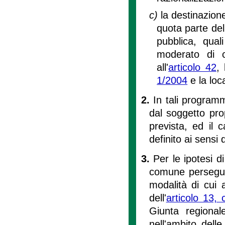
c)
la destinazione
quota parte del 
pubblica, qual
moderato di cu
all'
articolo 42
,
1/2004
e la loca
2.
In tali programm
dal soggetto pro
prevista, ed il
definito ai sensi d
3.
Per le ipotesi d
comune persegue 
modalità di cui 
dell'
articolo 13,
Giunta regional
nell'ambito dell