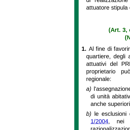
attuatore stipul
(Art. 3,
(
1.
Al fine di favori
quartiere, degli
attuativi del P
proprietario p
regionale:
a)
l'assegnazione
di unità abitat
anche superiori
b)
le esclusioni 
1/2004
, nei l
razionalizzazio