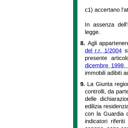
c1) accertano l'a
In assenza dell'
legge.
8.
Agli appartenent
del r.r. 1/2004
si
presente artic
dicembre 1998,
immobili adibiti a
9.
La Giunta region
controlli, da part
delle dichiarazio
edilizia residenzi
con la Guardia d
indicatori riferi