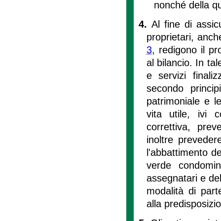
nonché della qu
4.
Al fine di assi
proprietari, anche
3
, redigono il 
al bilancio. In t
e servizi finaliz
secondo princip
patrimoniale e le 
vita utile, ivi
correttiva, pre
inoltre prevedere
l'abbattimento de
verde condomini
assegnatari e dell
modalità di part
alla predisposiz