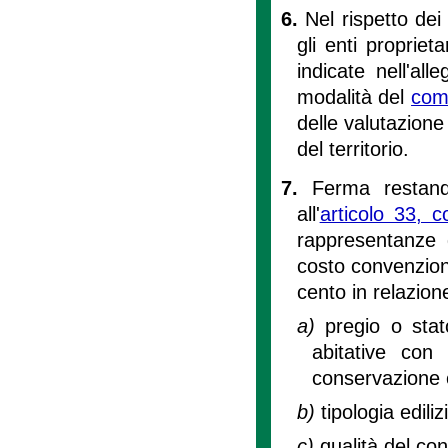
6.
Nel rispetto dei p
gli enti propriet
indicate nell'al
modalità del
com
delle valutazione
del territorio.
7.
Ferma restando
all'
articolo 33,
rappresentanze d
costo convenziona
cento in relazion
a)
pregio o stat
abitative con 
conservazione c
b)
tipologia ediliz
c)
qualità del co