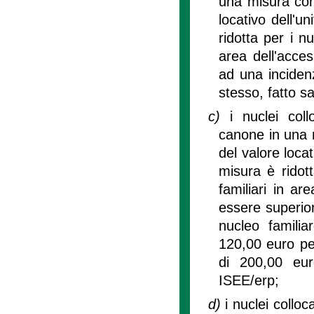
una misura comp
locativo dell'u
ridotta per i n
area dell'acce
ad una inciden
stesso, fatto s
c)
i nuclei col
canone in una m
del valore locat
misura è ridot
familiari in a
essere superio
nucleo familia
120,00 euro pe
di 200,00 eu
ISEE/erp;
d)
i nuclei collo