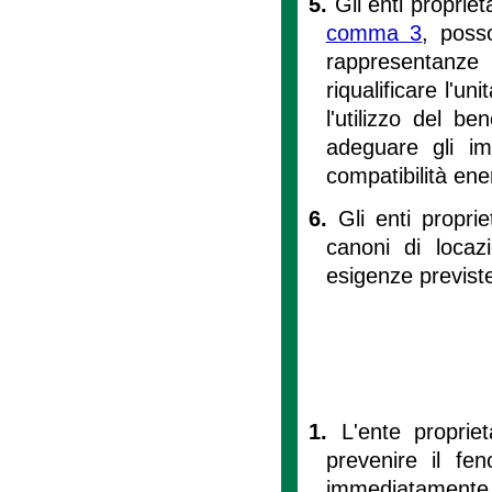
5.
Gli enti propriet
comma 3
, poss
rappresentanze
riqualificare l'uni
l'utilizzo del b
adeguare gli im
compatibilità ener
6.
Gli enti propr
canoni di locaz
esigenze previst
1.
L'ente propriet
prevenire il fe
immediatamente a