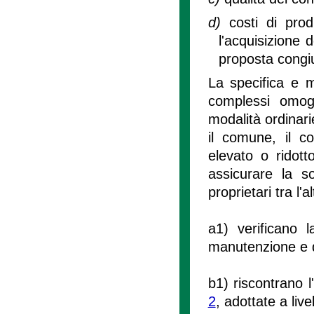
d)
costi di pro
l'acquisizione d
proposta congi
La specifica e m
complessi omoge
modalità ordinari
il comune, il c
elevato o ridot
assicurare la sos
proprietari tra l'al
a1) verificano 
manutenzione e deg
b1) riscontrano l'
2
, adottate a liv