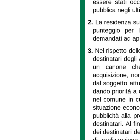
essere stati occu
pubblica negli ult
2.
La residenza sul
punteggio per l
demandati ad ap
3.
Nel rispetto dell
destinatari degli 
un canone che
acquisizione, non
dal soggetto attu
dando priorità a 
nel comune in cui 
situazione econo
pubblicità alla pr
destinatari. Al fi
dei destinatari d
di realizzazione