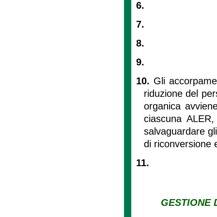
6.
7.
8.
9.
10.
Gli accorpamen
riduzione del per
organica avvien
ciascuna ALER, p
salvaguardare gli
di riconversione e
11.
GESTIONE D