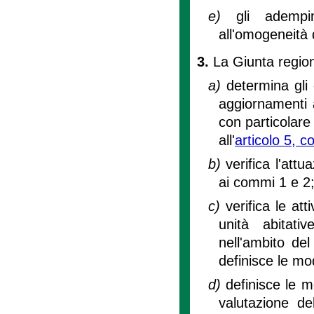
e)
gli adempi
all'omogeneità d
3.
La Giunta region
a)
determina gli 
aggiornamenti 
con particolare 
all'
articolo 5, 
b)
verifica l'attu
ai commi 1 e 2
c)
verifica le att
unità abitati
nell'ambito del
definisce le mo
d)
definisce le m
valutazione del