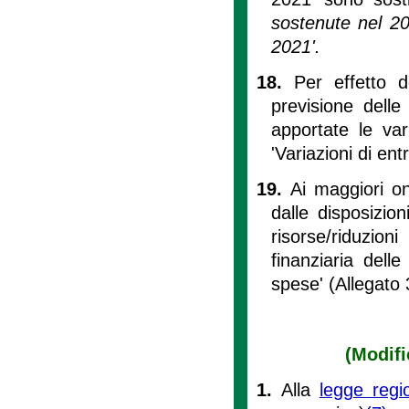
sostenute nel 2
2021'.
18.
Per effetto d
previsione dell
apportate le var
'Variazioni di ent
19.
Ai maggiori on
dalle disposizio
risorse/riduzio
finanziaria delle
spese' (Allegato 
(Modifi
1.
Alla
legge regi