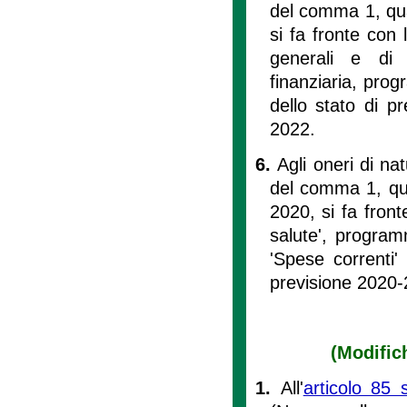
del comma 1, quan
si fa fronte con l
generali e di
finanziaria, prog
dello stato di p
2022.
6.
Agli oneri di na
del comma 1, quan
2020, si fa front
salute', programm
'Spese correnti'
previsione 2020-
(Modifich
1.
All'
articolo 85