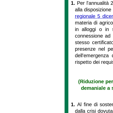
1.
Per l'annualità 
alla disposizione d
regionale 5 dic
materia di agrico
in alloggi o in s
connessione ad u
stesso certifica
presenze nel per
dell'emergenza d
rispetto dei requis
(Riduzione per
demaniale a s
1.
Al fine di soste
dalla crisi dovu