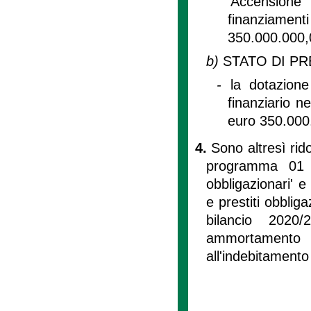
'Accensione 
finanziamen
350.000.000,
b)
STATO DI PR
-
la dotazion
finanziario n
euro 350.000
4.
Sono altresì rido
programma 01 '
obbligazionari'
e prestiti obbliga
bilancio 2020
ammortamento p
all'indebitamento 