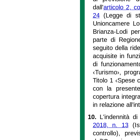
dall'
articolo 2, 
24
(Legge di sta
Unioncamere Lo
Brianza-Lodi per
parte di Region
seguito della rid
acquisite in funz
di funzionament
‹Turismo›, progr
Titolo 1 ‹Spese c
con la presente
copertura integr
in relazione all’i
10.
L'indennità di 
2018, n. 13
(Ist
controllo), pre