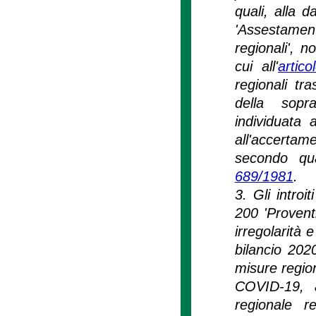
quali, alla d
'Assestamen
regionali', 
cui all'
artic
regionali tr
della sopra
individuata
all'accertam
secondo qu
689/1981
.
3. Gli introi
200 'Proventi
irregolarità e
bilancio 2020
misure regio
COVID-19, a
regionale r