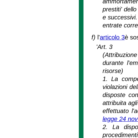
ammortamento
prestiti' del
e successivi.
entrate corren
f)
l'
articolo 3
è sos
'Art. 3
(Attribuzione
durante l'e
risorse)
1. La compe
violazioni d
disposte con
attribuita ag
effettuato l
legge 24 no
2. La disp
procedimenti