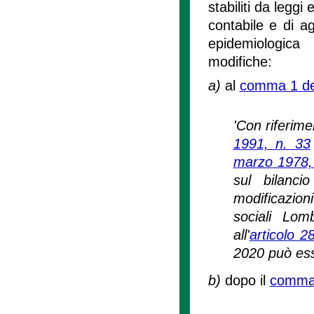
stabiliti da leggi
contabile e di a
epidemiologic
modifiche:
a)
al
comma 1 del
'Con riferimen
1991, n. 33
marzo 1978,
sul bilanci
modificazion
sociali Lom
all'
articolo 2
2020 può esse
b)
dopo il
comma 2