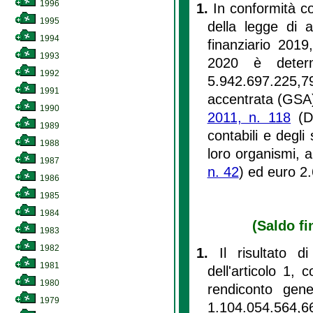
1996
1.
In conformità co
1995
della legge di a
1994
finanziario 2019,
1993
2020 è determ
1992
5.942.697.225,79
1991
accentrata (GSA)
1990
2011, n. 118
(Di
1989
contabili e degli 
1988
loro organismi, a
1987
n. 42
) ed euro 2.
1986
1985
1984
(Saldo fi
1983
1982
1.
Il risultato 
1981
dell'articolo 1,
1980
rendiconto gene
1979
1.104.054.564