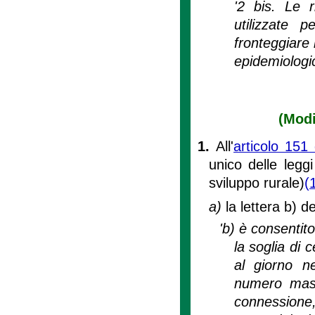
'2 bis. Le 
utilizzate p
fronteggiare
epidemiologi
(Modi
1.
All'
articolo 151
unico delle leggi
sviluppo rurale)
(
a)
la lettera b) 
'b) è consentit
la soglia di 
al giorno ne
numero massi
connessione, 