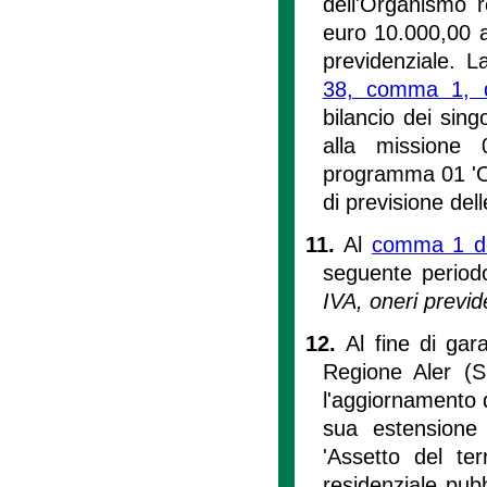
dell'Organismo r
euro 10.000,00 an
previdenziale. La
38, comma 1, d
bilancio dei sing
alla missione 0
programma 01 'Orga
di previsione del
11.
Al
comma 1 del
seguente perio
IVA, oneri previde
12.
Al fine di gar
Regione Aler (SI
l'aggiornamento d
sua estensione
'Assetto del ter
residenziale pubb