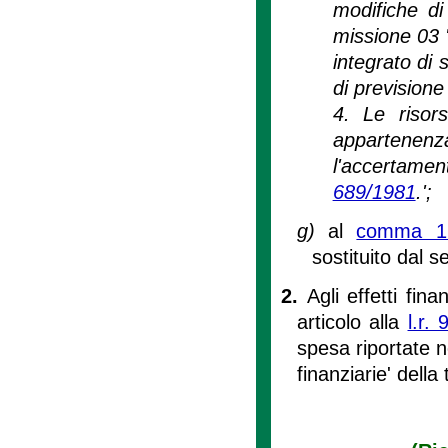
modifiche di
missione 03 
integrato di 
di previsione
4. Le risor
appartenenz
l'accertament
689/1981
.';
g)
al
comma 1 d
sostituito dal 
2.
Agli effetti fin
articolo alla
l.r.
spesa riportate n
finanziarie' della