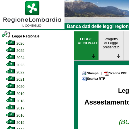
Banca dati delle leggi region
Legge Regionale
LEGGE
Progetto
REGIONALE
di Legge
2026
presentato
2025
2024
2023
2022
Stampa
|
Scarica PDF
Scarica RTF
2021
2020
Leg
2019
Assestamento 
2018
2017
2016
(BU
2015