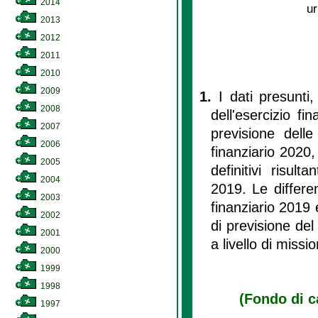
2014
ur
2013
2012
2011
2010
2009
1.
I dati presunti, 
2008
dell'esercizio fi
2007
previsione delle
2006
finanziario 2020,
2005
definitivi risult
2004
2019. Le differen
2003
finanziario 2019 
2002
di previsione del
2001
a livello di missi
2000
1999
1998
(Fondo di ca
1997