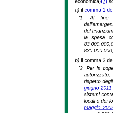
economica)
(7)
so
a)
il
comma 1 dell
'1. Al fine 
dall'emerge
del finanziam
la spesa co
83.000.000,
830.000.000,
b)
il comma 2 dell
'2. Per la cop
autorizzato,
rispetto deg
giugno 2011,
sistemi conta
locali e dei 
maggio 2009