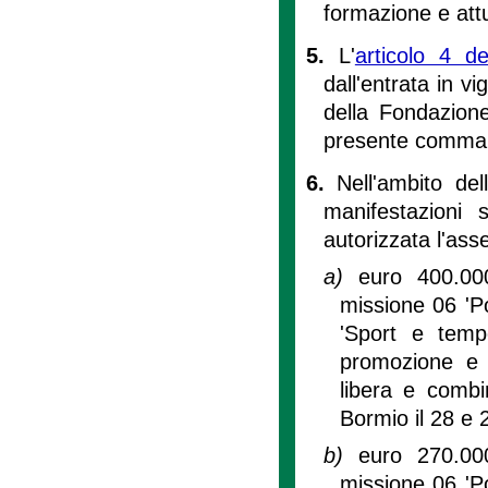
formazione e attu
5.
L'
articolo 4 de
dall'entrata in v
della Fondazione
presente comma
6.
Nell'ambito del
manifestazioni 
autorizzata l'ass
a)
euro 400.00
missione 06 'Po
'Sport e tempo
promozione e 
libera e comb
Bormio il 28 e
b)
euro 270.00
missione 06 'Po