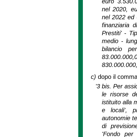
euro 3.530.
nel 2020, e
nel 2022 ed 
finanziaria 
Prestiti' - T
medio - lung
bilancio p
83.000.000,
830.000.000,
c)
dopo il comma 
'3 bis. Per ass
le risorse 
istituito alla
e locali', 
autonomie ter
di previsio
'Fondo per 