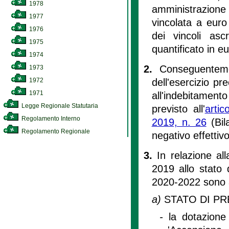
1978
amministrazion
1977
vincolata a euro
1976
dei vincoli asc
1975
quantificato in e
1974
2.
Conseguenteme
1973
dell'esercizio p
1972
1971
all'indebitamen
Legge Regionale Statutaria
previsto all'
arti
Regolamento Interno
2019, n. 26
(Bil
Regolamento Regionale
negativo effettiv
3.
In relazione all
2019 allo stato 
2020-2022 sono a
a)
STATO DI PR
-
la dotazione