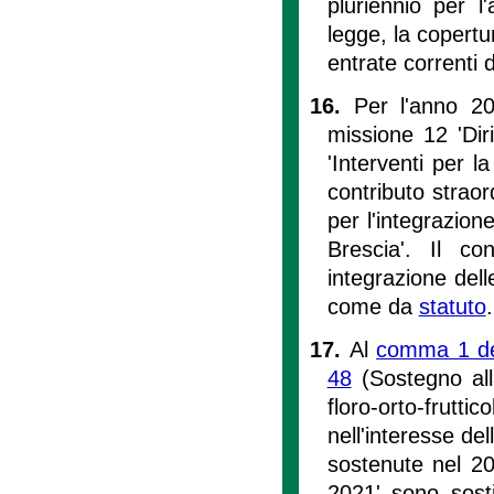
pluriennio per l
legge, la copertur
entrate correnti di
16.
Per l'anno 20
missione 12 'Diri
'Interventi per l
contributo straor
per l'integrazion
Brescia'. Il co
integrazione dell
come da
statuto
.
17.
Al
comma 1 del
48
(Sostegno all
floro-orto-frut
nell'interesse de
sostenute nel 2
2021' sono sosti