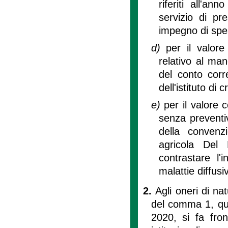
riferiti all'a
servizio di p
impegno di spes
d)
per il valor
relativo al ma
del conto corr
dell'istituto di 
e)
per il valore 
senza preventi
della convenz
agricola Del B
contrastare l'
malattie diffus
2.
Agli oneri di na
del comma 1, quan
2020, si fa fron