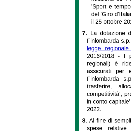
'Sport e tempo 
del 'Giro d'Ital
il 25 ottobre 20
7.
La dotazione d
Finlombarda s.p.a
legge regional
2016/2018 - I p
regionali) è ri
assicurati per 
Finlombarda s.
trasferire, al
competitività', 
in conto capitale'
2022.
8.
Al fine di sempl
spese relative a