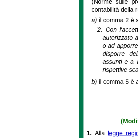
(Norme sulle pr
contabilità della 
a)
il comma 2 è s
'2. Con l'accet
autorizzato 
o ad apporre s
disporre de
assunti e a v
rispettive sc
b)
il comma 5 è 
(Modif
1.
Alla
legge reg