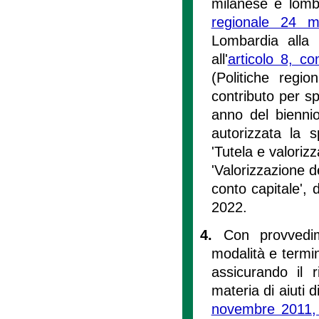
milanese e lomb
regionale 24 
Lombardia alla 
all'
articolo 8, c
(Politiche regio
contributo per s
anno del bienni
autorizzata la 
'Tutela e valorizz
'Valorizzazione de
conto capitale', 
2022.
4.
Con provvedim
modalità e termin
assicurando il r
materia di aiuti di
novembre 2011,