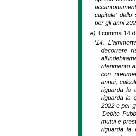
accantonamenti'
capitale' dello
per gli anni 20
e)
il comma 14 del
'14. L'ammort
decorrere r
all'indebita
riferimento 
con riferime
annui, calco
riguarda la 
riguarda la 
2022 e per gl
'Debito Pub
mutui e prest
riguarda la