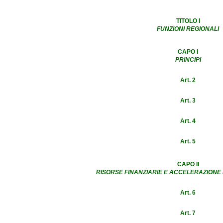
TITOLO I
FUNZIONI REGIONALI
CAPO I
PRINCIPI
Art. 2
Art. 3
Art. 4
Art. 5
CAPO II
RISORSE FINANZIARIE E ACCELERAZIONE
Art. 6
Art. 7