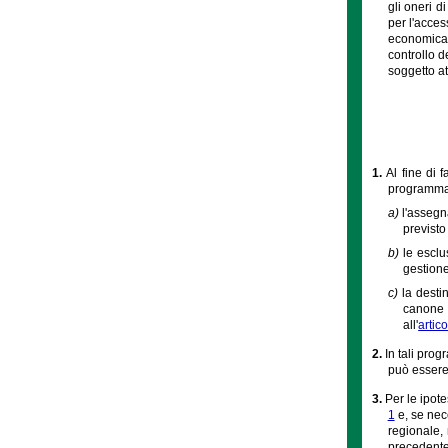
gli oneri d
per l'acces
economica. 
controllo d
soggetto a
1.
Al fine di 
programmazi
a)
l'assegn
previsto 
b)
le esclu
gestione
c)
la desti
canone s
all'
artico
2.
In tali pro
può essere 
3.
Per le ipot
1
e, se nece
regionale, 
precedente