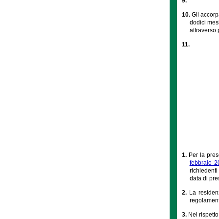
9.
10.
Gli accorp
dodici mes
attraverso 
11.
1.
Per la pres
febbraio 2
richiedent
data di pre
2.
La residen
regolament
3.
Nel rispetto