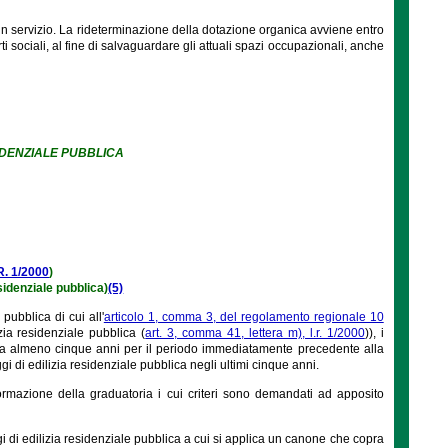
in servizio. La rideterminazione della dotazione organica avviene entro
 sociali, al fine di salvaguardare gli attuali spazi occupazionali, anche
SIDENZIALE PUBBLICA
R. 1/2000
)
esidenziale pubblica)
(5)
pubblica di cui all'
articolo 1, comma 3, del regolamento regionale 10
zia residenziale pubblica (
art. 3, comma 41, lettera m), l.r. 1/2000
)), i
 da almeno cinque anni per il periodo immediatamente precedente alla
 di edilizia residenziale pubblica negli ultimi cinque anni.
ormazione della graduatoria i cui criteri sono demandati ad apposito
ggi di edilizia residenziale pubblica a cui si applica un canone che copra