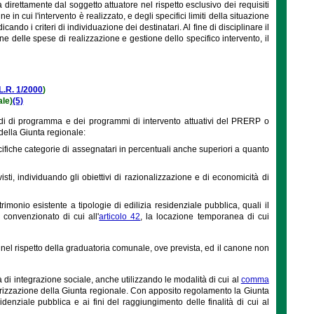
a direttamente dal soggetto attuatore nel rispetto esclusivo dei requisiti
 in cui l'intervento è realizzato, e degli specifici limiti della situazione
ndo i criteri di individuazione dei destinatari. Al fine di disciplinare il
one delle spese di realizzazione e gestione dello specifico intervento, il
L.R. 1/2000
)
ale)
(5)
accordi di programma e dei programmi di intervento attuativi del PRERP o
della Giunta regionale:
ecifiche categorie di assegnatari in percentuali anche superiori a quanto
revisti, individuando gli obiettivi di razionalizzazione e di economicità di
rimonio esistente a tipologie di edilizia residenziale pubblica, quali il
 convenzionato di cui all'
articolo 42
, la locazione temporanea di cui
o nel rispetto della graduatoria comunale, ove prevista, ed il canone non
à di integrazione sociale, anche utilizzando le modalità di cui al
comma
orizzazione della Giunta regionale. Con apposito regolamento la Giunta
denziale pubblica e ai fini del raggiungimento delle finalità di cui al