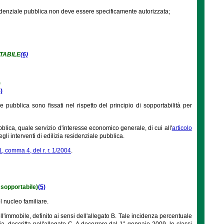
 residenziale pubblica non deve essere specificamente autorizzata;
TABILE
(6)
)
5)
e pubblica sono fissati nel rispetto del principio di sopportabilità per
bblica, quale servizio d'interesse economico generale, di cui all'
articolo
gli interventi di edilizia residenziale pubblica.
1, comma 4, del r. r. 1/2004
.
 sopportabile)
(5)
l nucleo familiare.
'immobile, definito ai sensi dell'allegato B. Tale incidenza percentuale
descritta nell'allegato C. A decorrere dal 1° gennaio 2009, le classi