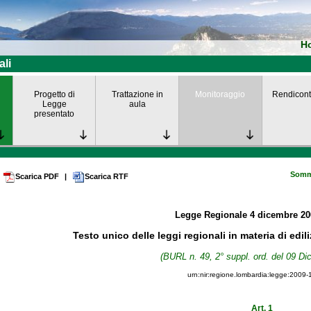
H
ali
Progetto di
Trattazione in
Monitoraggio
Rendicont
Legge
aula
presentato
Somm
Scarica PDF
|
Scarica RTF
Legge Regionale
4 dicembre 2
Testo unico delle leggi regionali in materia di edil
(BURL n. 49, 2° suppl. ord. del 09 D
urn:nir:regione.lombardia:legge:2009-
Art. 1