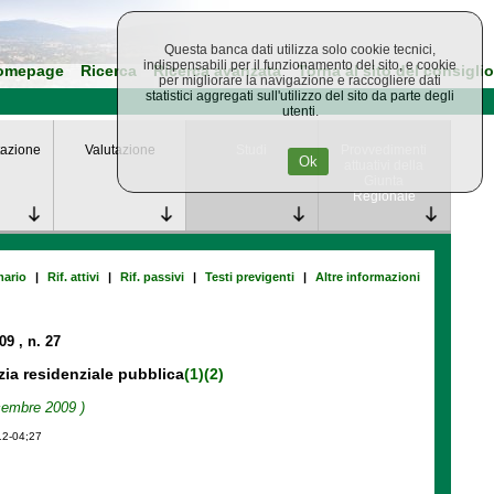
Questa banca dati utilizza solo cookie tecnici,
indispensabili per il funzionamento del sito, e cookie
omepage
Ricerca
Ricerca avanzata
Torna al sito del consiglio
per migliorare la navigazione e raccogliere dati
statistici aggregati sull'utilizzo del sito da parte degli
utenti.
azione
Valutazione
Studi
Provvedimenti
Ok
attuativi della
Giunta
Regionale
ario
|
Rif. attivi
|
Rif. passivi
|
Testi previgenti
|
Altre informazioni
009
, n. 27
izia residenziale pubblica
(1)
(2)
icembre 2009 )
12-04;27