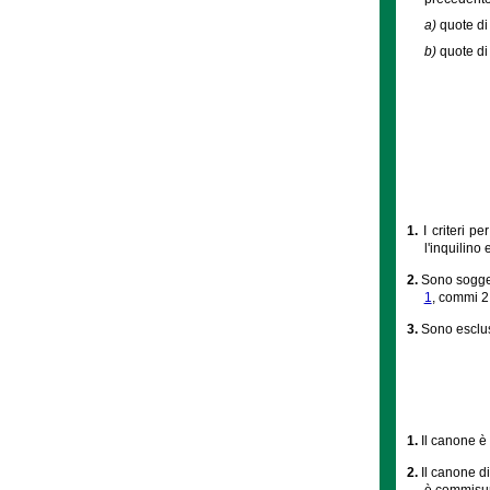
a)
quote di
b)
quote di
1.
I criteri p
l'inquilino
2.
Sono sogget
1
, commi 2,
3.
Sono escluse
1.
Il canone è
2.
Il canone d
è commisur