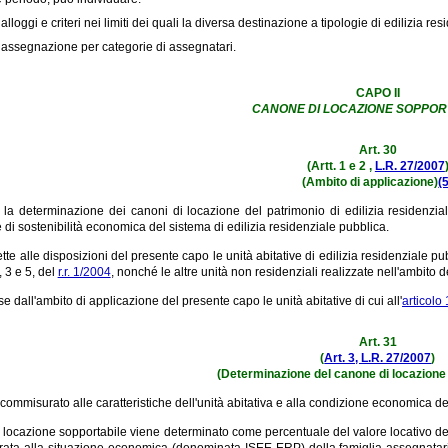
 alloggi e criteri nei limiti dei quali la diversa destinazione a tipologie di edilizia
 assegnazione per categorie di assegnatari.
CAPO II
CANONE DI LOCAZIONE SOPPOR
Art. 30
(Artt. 1 e 2 ,
L.R. 27/2007
(Ambito di applicazione)
(
er la determinazione dei canoni di locazione del patrimonio di edilizia residenzial
 e di sostenibilità economica del sistema di edilizia residenziale pubblica.
te alle disposizioni del presente capo le unità abitative di edilizia residenziale pu
 3 e 5, del
r.r. 1/2004
, nonché le altre unità non residenziali realizzate nell'ambito de
 dall'ambito di applicazione del presente capo le unità abitative di cui all'
articolo 
Art. 31
(
Art. 3, L.R. 27/2007
)
(Determinazione del canone di locazione
 commisurato alle caratteristiche dell'unità abitativa e alla condizione economica de
i locazione sopportabile viene determinato come percentuale del valore locativo dell
ata alla situazione economica (denominata ISEE-ERP) della famiglia assegnataria, 