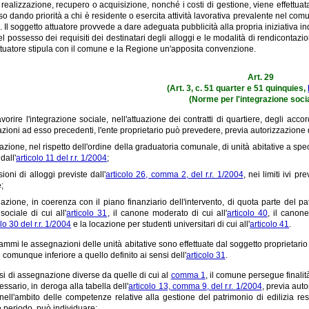
i realizzazione, recupero o acquisizione, nonché i costi di gestione, viene effettuat
so dando priorità a chi è residente o esercita attività lavorativa prevalente nel comune
Il soggetto attuatore provvede a dare adeguata pubblicità alla propria iniziativa indica
el possesso dei requisiti dei destinatari degli alloggi e le modalità di rendicontazi
ttuatore stipula con il comune e la Regione un'apposita convenzione.
Art. 29
(Art. 3, c. 51 quarter e 51 quinquies,
(Norme per l'integrazione soci
favorire l'integrazione sociale, nell'attuazione dei contratti di quartiere, degli 
oni ad esso precedenti, l'ente proprietario può prevedere, previa autorizzazione 
azione, nel rispetto dell'ordine della graduatoria comunale, di unità abitative a sp
dall'
articolo 11 del r.r. 1/2004
;
sioni di alloggi previste dall'
articolo 26, comma 2, del r.r. 1/2004
, nei limiti ivi p
;
nazione, in coerenza con il piano finanziario dell'intervento, di quota parte del pat
ociale di cui all'
articolo 31
, il canone moderato di cui all'
articolo 40
, il canone
lo 30 del r.r. 1/2004
e la locazione per studenti universitari di cui all'
articolo 41
.
grammi le assegnazioni delle unità abitative sono effettuate dal soggetto proprietari
comunque inferiore a quello definito ai sensi dell'
articolo 31
.
esi di assegnazione diverse da quelle di cui al
comma 1
, il comune persegue finalit
ssario, in deroga alla tabella dell'
articolo 13, comma 9, del r.r. 1/2004
, previa aut
nell'ambito delle competenze relative alla gestione del patrimonio di edilizia resi
 periodo, può individuare: