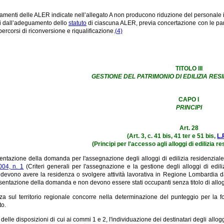
amenti delle ALER indicate nell’allegato A non producono riduzione del personale 
i dall’adeguamento dello
statuto
di ciascuna ALER, previa concertazione con le parti
percorsi di riconversione e riqualificazione.
(4)
TITOLO III
GESTIONE DEL PATRIMONIO DI EDILIZIA RE
CAPO I
PRINCIPI
Art. 28
(Art. 3, c. 41 bis, 41 ter e 51 bis,
L.
(Principi per l'accesso agli alloggi di edilizia r
entazione della domanda per l'assegnazione degli alloggi di edilizia residenziale 
004, n. 1
(Criteri generali per l'assegnazione e la gestione degli alloggi di edili
i devono avere la residenza o svolgere attività lavorativa in Regione Lombardia
sentazione della domanda e non devono essere stati occupanti senza titolo di alloggi
za sul territorio regionale concorre nella determinazione del punteggio per la f
o.
 delle disposizioni di cui ai commi 1 e 2, l'individuazione dei destinatari degli allo