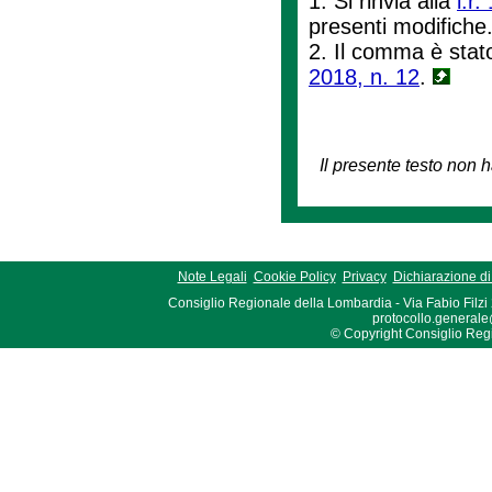
1. Si rinvia alla
l.r
presenti modifiche
2. Il comma è stato
2018, n. 12
.
Il presente testo non h
Note Legali
Cookie Policy
Privacy
Dichiarazione di 
Consiglio Regionale della Lombardia - Via Fabio Filzi
protocollo.generale
© Copyright Consiglio Region