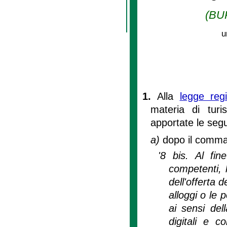
(BUR
u
1.
Alla
legge reg
materia di turis
apportate le segu
a)
dopo il comma 8
'8 bis. Al fin
competenti, 
dell'offerta d
alloggi o le p
ai sensi del
digitali e c