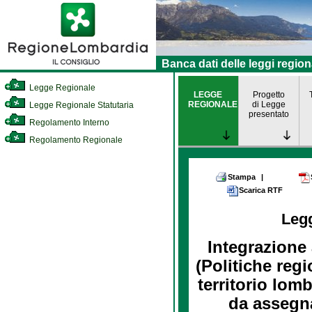
Banca dati delle leggi region
Legge Regionale
LEGGE
Progetto
REGIONALE
di Legge
Legge Regionale Statutaria
presentato
Regolamento Interno
Regolamento Regionale
Stampa
|
Scarica RTF
Leg
Integrazione
(Politiche regi
territorio lomb
da assegn