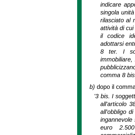
indicare appo
singola unità
rilasciato a
attività di c
il codice id
adottarsi ent
8 ter. I so
immobiliare, 
pubblicizzan
comma 8 bis, 
b)
dopo il comma 3
'3 bis. I sogge
all'articolo
all'obbligo d
ingannevole 
euro 2.500