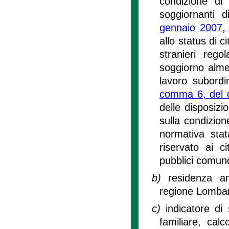
condizione di 
soggiornanti 
gennaio 2007,
allo status di c
stranieri reg
soggiorno alme
lavoro subordi
comma 6, del de
delle disposizi
sulla condizion
normativa stat
riservato ai cit
pubblici comun
b)
residenza an
regione Lombar
c)
indicatore di
familiare, calc