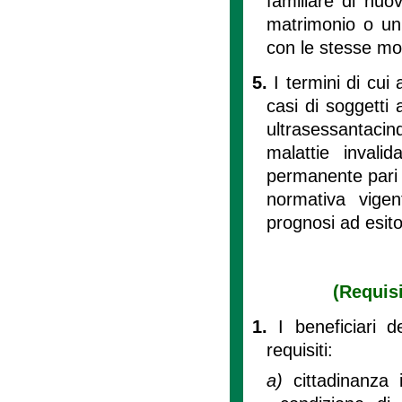
familiare di nuo
matrimonio o uni
con le stesse mod
5.
I termini di cui
casi di soggetti 
ultrasessantacin
malattie invali
permanente pari o
normativa vige
prognosi ad esito
(Requisi
1.
I beneficiari d
requisiti:
a)
cittadinanza