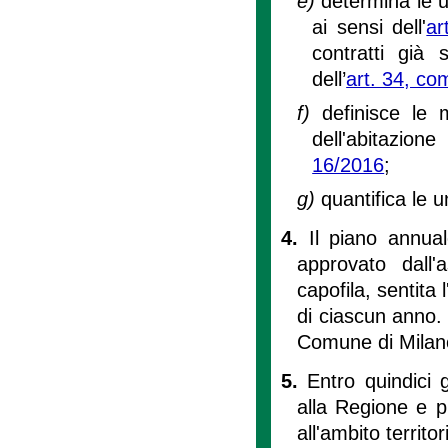
e)
determina le un
ai sensi dell'
ar
contratti già s
dell’
art. 34, co
f)
definisce le
dell'abitazion
16/2016
;
g)
quantifica le 
4.
Il piano annuale
approvato dall
capofila, sentita
di ciascun anno. 
Comune di Milano 
5.
Entro quindici 
alla Regione e pu
all'ambito territo