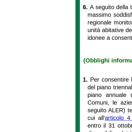
6.
A seguito della 
massimo soddisfa
regionale monitor
unità abitative de
idonee a consenti
(Obblighi informat
1.
Per consentire l
del piano triennal
piano annuale de
Comuni, le azien
seguito ALER) ter
cui all’
articolo 4
entro il 31 ottob