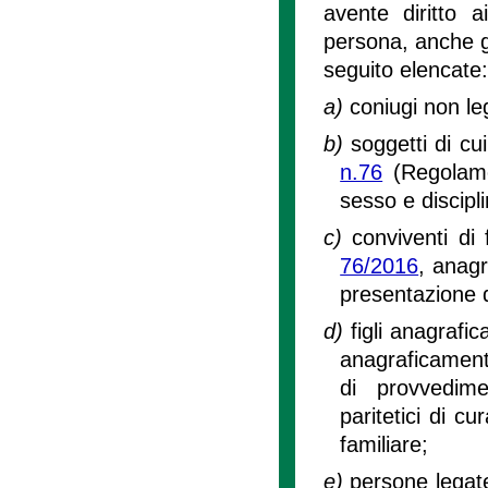
avente diritto a
persona, anche g
seguito elencate:
a)
coniugi non le
b)
soggetti di cui 
n.76
(Regolamen
sesso e discipl
c)
conviventi di 
76/2016
, anagr
presentazione 
d)
figli anagrafi
anagraficamente
di provvedime
paritetici di cu
familiare;
e)
persone legate 