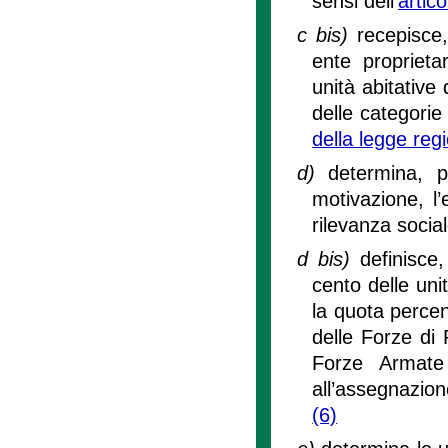
sensi dell'
artic
c bis)
recepisce
ente proprieta
unità abitative
delle categorie 
della legge reg
d)
determina, 
motivazione, l’
rilevanza social
d bis)
definisce
cento delle unit
la quota percen
delle Forze di 
Forze Armate 
all’assegnazion
(6)