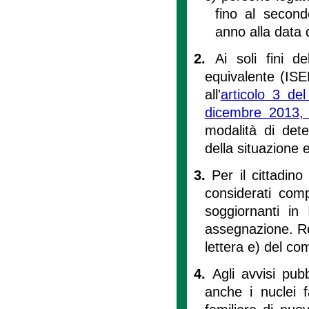
fino al secon
anno alla data
2.
Ai soli fini d
equivalente (ISEE
all'
articolo 3 de
dicembre 2013,
modalità di dete
della situazione
3.
Per il cittadi
considerati comp
soggiornanti in
assegnazione. Res
lettera e) del c
4.
Agli avvisi pubbl
anche i nuclei f