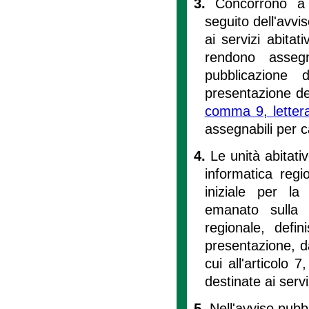
3.
Concorrono a 
seguito dell'avvis
ai servizi abitat
rendono assegn
pubblicazione
presentazione de
comma 9, lettera 
assegnabili per c
4.
Le unità abitati
informatica regi
iniziale per la
emanato sulla 
regionale, defi
presentazione, da
cui all'articolo 
destinate ai serviz
5.
Nell'avviso pubbl