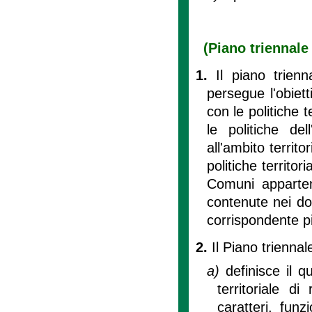
(Piano triennale 
1.
Il piano trienna
persegue l'obietti
con le politiche t
le politiche de
all'ambito territo
politiche territor
Comuni appartene
contenute nei doc
corrispondente pia
2.
Il Piano triennale
a)
definisce il q
territoriale di
caratteri, funz