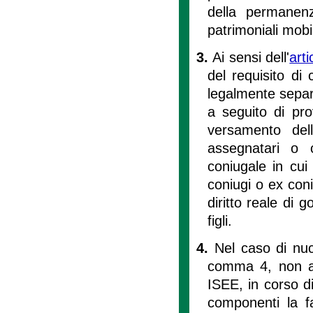
della permanenz
patrimoniali mobil
3.
Ai sensi dell'
art
del requisito di
legalmente separa
a seguito di prov
versamento del
assegnatari o 
coniugale in cui
coniugi o ex coniu
diritto reale di 
figli.
4.
Nel caso di nucl
comma 4, non anc
ISEE, in corso di
componenti la f