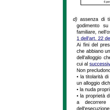
6 pe
d)
assenza di tit
godimento su 
familiare, nell
1 dell’art. 22 
Ai fini del pre
che abbiano una
dell’alloggio c
cui al
successiv
Non precludono l
• la titolarità d
un alloggio dic
• la nuda propri
• la proprietà 
a decorrere 
dell’esecuzione 