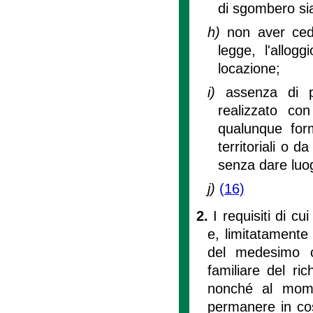
di sgombero sia
h)
non aver cedu
legge, l'allo
locazione;
i)
assenza di p
realizzato co
qualunque form
territoriali o d
senza dare luog
j)
(16)
2.
I requisiti di cu
e, limitatamente 
del medesimo c
familiare del ri
nonché al momen
permanere in cost