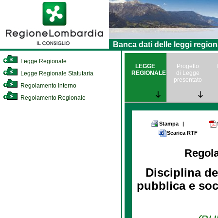
Banca dati delle leggi region
Legge Regionale
LEGGE
Progetto
REGIONALE
di Legge
Legge Regionale Statutaria
presentato
Regolamento Interno
Regolamento Regionale
Stampa
|
Scarica RTF
Regol
Disciplina de
pubblica e soc