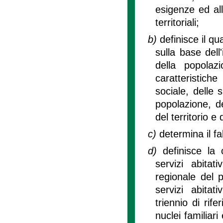
esigenze ed all
territoriali;
b)
definisce il qu
sulla base del
della popolaz
caratteristich
sociale, delle sp
popolazione, del
del territorio e
c)
determina il f
d)
definisce la
servizi abitati
regionale del p
servizi abitati
triennio di ri
nuclei familiari