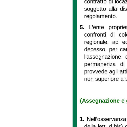
contratto di loca
soggetto alla dis
regolamento.
5.
L’ente propri
confronti di co
regionale, ad e
decesso, per caus
l’assegnazione d
permanenza di c
provvede agli att
non superiore a 
(Assegnazione e g
1.
Nell’osservanza
della lett. d bis)