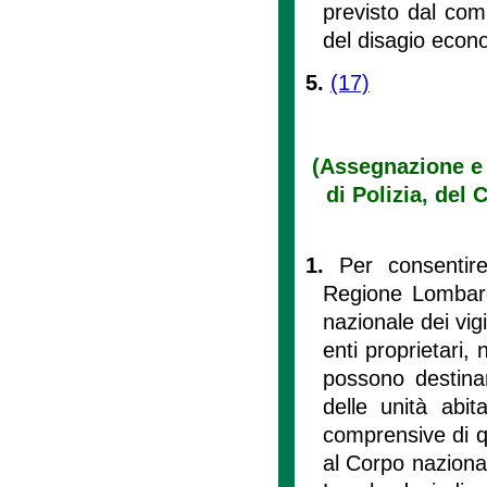
previsto dal comm
del disagio econo
5.
(17)
(Assegnazione e g
di Polizia, del 
1.
Per consentir
Regione Lombardi
nazionale dei vigi
enti proprietari, 
possono destina
delle unità abit
comprensive di qu
al Corpo nazional