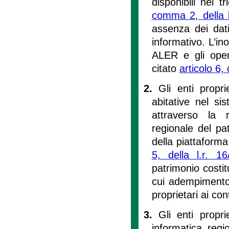
disponibili nel t
comma 2, della l
assenza dei dati
informativo. L’i
ALER e gli opera
citato
articolo 6,
2.
Gli enti propri
abitative nel sis
attraverso la 
regionale del pa
della piattaforma
5, della l.r. 16
patrimonio costit
cui adempimento 
proprietari ai cont
3.
Gli enti propri
informatica regi