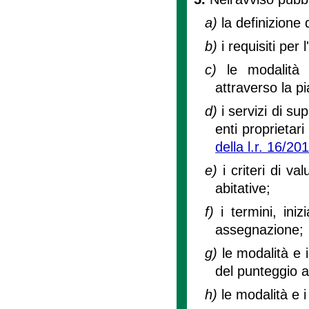
a)
la definizione 
b)
i requisiti per 
c)
le modalità
attraverso la p
d)
i servizi di s
enti proprietari
della l.r. 16/20
e)
i criteri di v
abitative;
f)
i termini, ini
assegnazione;
g)
le modalità e i
del punteggio a
h)
le modalità e i