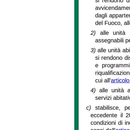
si rendono di
avvicendament
dagli apparten
del Fuoco, al
2)
alle unità 
assegnabili p
3)
alle unità ab
si rendono dis
e programmi 
riqualificazio
cui all'
articol
4)
alle unità 
servizi abitati
c)
stabilisce, 
eccedente il 2
condizioni di i