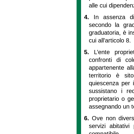
alle cui dipenden
4.
In assenza di
secondo la grad
graduatoria, è ins
cui all’articolo 8.
5.
L’ente propri
confronti di co
appartenente all
territorio è si
quiescenza per i
sussistano i req
proprietario o ges
assegnando un te
6.
Ove non diversa
servizi abitativ
compatibile.