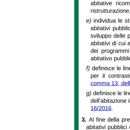
abitative rico
ristrutturazione
e)
individua le st
abitativi pubbli
sviluppo delle p
abitativi di cui a
dei programmi 
abitativo pubblic
f)
definisce le li
per il contrast
comma 13, della
g)
definisce le l
dell'abitazione 
16/2016
.
3.
Al fine della pr
abitativi pubblic