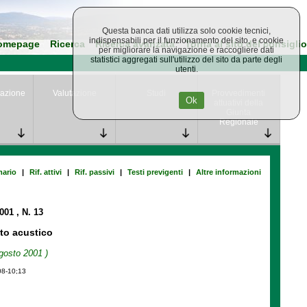
Questa banca dati utilizza solo cookie tecnici,
indispensabili per il funzionamento del sito, e cookie
omepage
Ricerca
Ricerca avanzata
Torna al sito del consiglio
per migliorare la navigazione e raccogliere dati
statistici aggregati sull'utilizzo del sito da parte degli
utenti.
azione
Valutazione
Studi
Provvedimenti
Ok
attuativi della
Giunta
Regionale
ario
|
Rif. attivi
|
Rif. passivi
|
Testi previgenti
|
Altre informazioni
2001
, N. 13
to acustico
gosto 2001 )
08-10;13