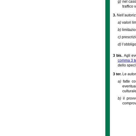
g)
nel caso
traffico 
3.
Nell’autori
a)
valori li
b)
limitazio
c)
prescriz
d)
l’obblig
3 bis.
Agli ev
comma 3 t
dello speci
3 ter.
Le autor
a)
fatte c
eventua
cultural
b)
il prov
comprova