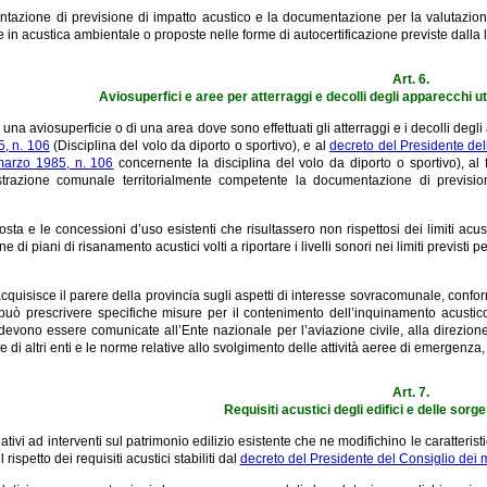
tazione di previsione di impatto acustico e la documentazione per la valutazion
in acustica ambientale o proposte nelle forme di autocertificazione previste dalla 
Art. 6.
Aviosuperfici e aree per atterraggi e decolli degli apparecchi util
i una aviosuperficie o di una area dove sono effettuati gli atterraggi e i decolli degli 
, n. 106
(Disciplina del volo da diporto o sportivo), e al
decreto del Presidente de
marzo 1985, n. 106
concernente la disciplina del volo da diporto o sportivo), al
strazione comunale territorialmente competente la documentazione di previsione
osta e le concessioni d’uso esistenti che risultassero non rispettosi dei limiti acust
e di piani di risanamento acustici volti a riportare i livelli sonori nei limiti previsti 
cquisisce il parere della provincia sugli aspetti di interesse sovracomunale, confo
uò prescrivere specifiche misure per il contenimento dell’inquinamento acustico d
evono essere comunicate all’Ente nazionale per l’aviazione civile, alla direzione
di altri enti e le norme relative allo svolgimento delle attività aeree di emergenza,
Art. 7.
Requisiti acustici degli edifici e delle sorg
elativi ad interventi sul patrimonio edilizio esistente che ne modifichino le caratter
il rispetto dei requisiti acustici stabiliti dal
decreto del Presidente del Consiglio dei 