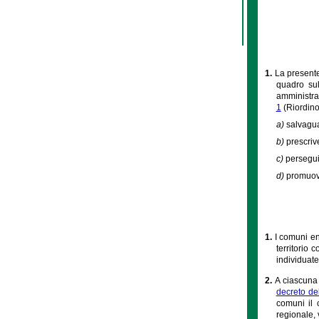
1.
La presente
quadro sul
amministrat
1
(Riordino
a)
salvagua
b)
prescrive
c)
persegui
d)
promuove
1.
I comuni en
territorio 
individuate
2.
A ciascuna 
decreto de
comuni il c
regionale, v