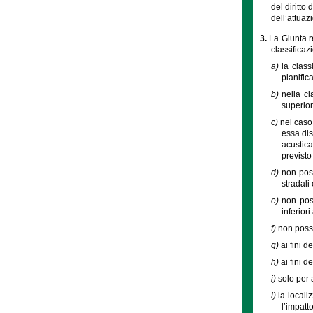
del diritto
dell’attuaz
3.
La Giunta r
classificaz
a)
la class
pianific
b)
nella cl
superior
c)
nel caso
essa dis
acustica
previsto 
d)
non pos
stradali
e)
non poss
inferior
f)
non posso
g)
ai fini d
h)
ai fini d
i)
solo per a
l)
la locali
l’impatto