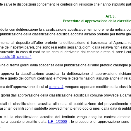
te salve le disposizioni concernenti le confessioni religiose che hanno stipulato patt
Art. 3.
Procedure di approvazione della classifi
dotta con deliberazione la classificazione acustica del territorio e ne dà notizia 
pubblicazione della classificazione acustica adottata all’albo pretorio per trenta gio
mente al deposito all’albo pretorio la deliberazione è trasmessa all’Agenzia r
ne dei rispettivi pareri, che sono resi entro sessanta giorni dalla relativa richiesta; 
vorevole. In caso di conflitto tra comuni derivante dal contatto diretto di aree i cu
articolo 15, comma 4
.
rmine di trenta giorni dalla scadenza della pubblicazione all’albo pretorio chiunque
approva la classificazione acustica; la deliberazione di approvazione richiam
te e quello dei comuni confinanti e motiva le determinazioni assunte anche in rela
ima dell’approvazione di cui al
comma 4
, vengano apportate modifiche alla classifi
a giorni dall’approvazione della classificazione acustica il comune provvede a darne
otati di classificazione acustica alla data di pubblicazione del provvedimento r
 criteri definiti con il suddetto provvedimento entro dodici mesi dalla data di pub
n cui la classificazione acustica del territorio venga eseguita contestualmen
to a quanto prescritto dalla
L.R. 1/2000
, le procedure di approvazione sono l
.