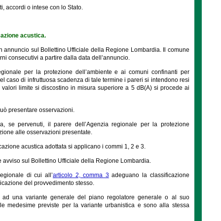
i, accordi o intese con lo Stato.
cazione acustica.
con annuncio sul Bollettino Ufficiale della Regione Lombardia. Il comune
rni consecutivi a partire dalla data dell’annuncio.
egionale per la protezione dell’ambiente e ai comuni confinanti per
nel caso di infruttuosa scadenza di tale termine i pareri si intendono resi
i valori limite si discostino in misura superiore a 5 dB(A) si procede ai
 può presentare osservazioni.
a, se pervenuti, il parere dell’Agenzia regionale per la protezione
zione alle osservazioni presentate.
cazione acustica adottata si applicano i commi 1, 2 e 3.
 avviso sul Bollettino Ufficiale della Regione Lombardia.
egionale di cui all’
articolo 2, comma 3
adeguano la classificazione
blicazione del provvedimento stesso.
te ad una variante generale del piano regolatore generale o al suo
e medesime previste per la variante urbanistica e sono alla stessa