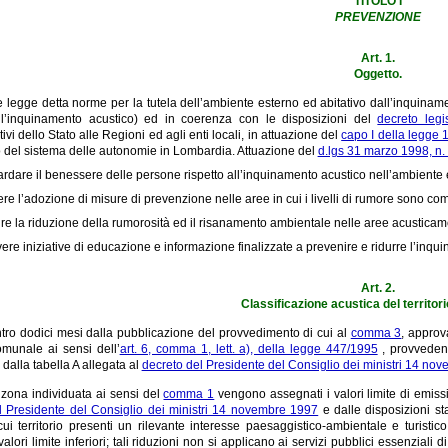
TITOLO I
PREVENZIONE
Art. 1.
Oggetto.
 legge detta norme per la tutela dell’ambiente esterno ed abitativo dall’inquinam
l’inquinamento acustico) ed in coerenza con le disposizioni del
decreto leg
ivi dello Stato alle Regioni ed agli enti locali, in attuazione del
capo I della legge 
 del sistema delle autonomie in Lombardia. Attuazione del
d.lgs 31 marzo 1998, n.
rdare il benessere delle persone rispetto all’inquinamento acustico nell’ambiente es
re l’adozione di misure di prevenzione nelle aree in cui i livelli di rumore sono compati
re la riduzione della rumorosità ed il risanamento ambientale nelle aree acusticam
re iniziative di educazione e informazione finalizzate a prevenire e ridurre l’inqu
Art. 2.
Classificazione acustica del territor
tro dodici mesi dalla pubblicazione del provvedimento di cui al
comma 3
, approv
comunale ai sensi dell’
art. 6, comma 1, lett. a), della legge 447/1995
, provvedend
 dalla tabella A allegata al
decreto del Presidente del Consiglio dei ministri 14 no
zona individuata ai sensi del
comma 1
vengono assegnati i valori limite di emission
l Presidente del Consiglio dei ministri 14 novembre 1997
e dalle disposizioni st
ui territorio presenti un rilevante interesse paesaggistico-ambientale e turistic
alori limite inferiori; tali riduzioni non si applicano ai servizi pubblici essenziali di 