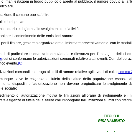
 di manifestazioni in luogo pubblico o aperto al pubblico, il rumore dovuto all’affl
veicolare.
zzazione il comune può stabilire:
mite da rispettare;
ni di orario e di giorni allo svolgimento dell’attività;
ioni per il contenimento delle emissioni sonore;
o per il titolare, gestore o organizzatore di informare preventivamente, con le modali
enti di particolare risonanza internazionale e rilevanza per l’immagine della Lom
er
, cui si conformano le autorizzazioni comunali relative a tali eventi. Con deliber
fico evento.
(6)
izzazioni comunali in deroga ai limiti di rumore relative agli eventi di cui al
comma 3
omunque salve le esigenze di tutela della salute della popolazione esposta al r
lmente disposti nell’autorizzazione non devono pregiudicare lo svolgimento de
e e sociale;
vedimento di autorizzazione motiva le limitazioni all’orario di svolgimento e i l
te esigenze di tutela della salute che impongono tali limitazioni e limiti con riferimen
TITOLO II
RISANAMENTO