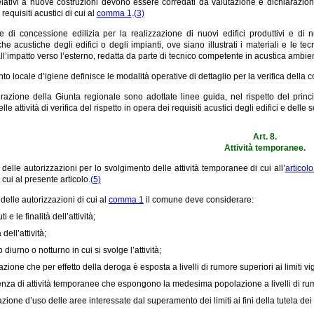
relativi a nuove costruzioni devono essere corredati da valutazione e dichiarazio
 requisiti acustici di cui al
comma 1
.
(3)
te di concessione edilizia per la realizzazione di nuovi edifici produttivi e 
iche acustiche degli edifici o degli impianti, ove siano illustrati i materiali e le t
ll’impatto verso l’esterno, redatta da parte di tecnico competente in acustica ambie
to locale d’igiene definisce le modalità operative di dettaglio per la verifica della
razione della Giunta regionale sono adottate linee guida, nel rispetto del princ
le attività di verifica del rispetto in opera dei requisiti acustici degli edifici e delle
Art. 8.
Attività temporanee.
o delle autorizzazioni per lo svolgimento delle attività temporanee di cui all’
articol
 cui al presente articolo.
(5)
 delle autorizzazioni di cui al
comma 1
il comune deve considerare:
i e le finalità dell’attività;
 dell’attività;
o diurno o notturno in cui si svolge l’attività;
zione che per effetto della deroga è esposta a livelli di rumore superiori ai limiti vig
enza di attività temporanee che espongono la medesima popolazione a livelli di rumor
azione d’uso delle aree interessate dal superamento dei limiti ai fini della tutela dei 