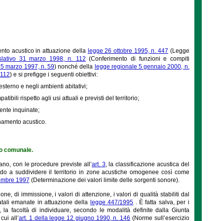
ento acustico in attuazione della
legge 26 ottobre 1995, n. 447
(Legge
islativo 31 marzo 1998, n. 112
(Conferimento di funzioni e compiti
15 marzo 1997, n. 59
) nonché della
legge regionale 5 gennaio 2000, n.
 112
) e si prefigge i seguenti obiettivi:
terno e negli ambienti abitativi;
bili rispetto agli usi attuali e previsti del territorio;
ente inquinate;
inamento acustico.
io comunale.
ano, con le procedure previste all’
art. 3
, la classificazione acustica del
o a suddividere il territorio in zone acustiche omogenee così come
vembre 1997
(Determinazione dei valori limite delle sorgenti sonore).
e, di immissione, i valori di attenzione, i valori di qualità stabiliti dal
atali emanate in attuazione della
legge 447/1995
. È fatta salva, per i
o, la facoltà di individuare, secondo le modalità definite dalla Giunta
cui all’
art. 1 della legge 12 giugno 1990, n. 146
(Norme sull’esercizio