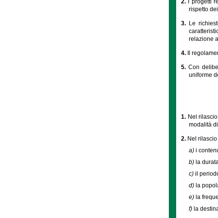
2.
I progetti 
rispetto dei
3.
Le richies
caratterist
relazione a
4.
Il regolamen
5.
Con delibe
uniforme del
1.
Nel rilasci
modalità di
2.
Nel rilascio
a)
i contenut
b)
la durata
c)
il period
d)
la popola
e)
la frequ
f)
la destin