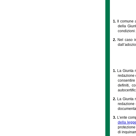
1.
Il comune a
della Giunt
condizioni 
2.
Nel caso i
dall’adozio
1.
La Giunta r
redazione d
consentire
definiti, 
autocertifi
2.
La Giunta r
redazione 
documentazi
3.
L’ente comp
della legg
protezione 
di inquinam