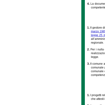
4.
La documen
competente 
1.
Il gestore d
marzo 1985
legge 25 
all’ammini
regionale.
2.
Per i nulla 
realizzazion
legge.
3.
Il comune a
comunale p
comunale d
competenze 
1.
I progetti r
che attesti 