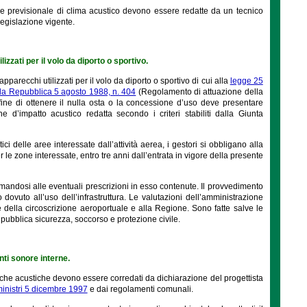
e previsionale di clima acustico devono essere redatte da un tecnico
legislazione vigente.
izzati per il volo da diporto o sportivo.
apparecchi utilizzati per il volo da diporto o sportivo di cui alla
legge 25
lla Repubblica 5 agosto 1988, n. 404
(Regolamento di attuazione della
 fine di ottenere il nulla osta o la concessione d’uso deve presentare
 d’impatto acustico redatta secondo i criteri stabiliti dalla Giunta
ici delle aree interessate dall’attività aerea, i gestori si obbligano alla
per le zone interessate, entro tre anni dall’entrata in vigore della presente
rmandosi alle eventuali prescrizioni in esso contenute. Il provvedimento
ovuto all’uso dell’infrastruttura. Le valutazioni dell’amministrazione
 della circoscrizione aeroportuale e alla Regione. Sono fatte salve le
 pubblica sicurezza, soccorso e protezione civile.
enti sonore interne.
istiche acustiche devono essere corredati da dichiarazione del progettista
ministri 5 dicembre 1997
e dai regolamenti comunali.