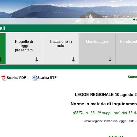
H
ali
Progetto di
Trattazione in
Monitoraggio
Rendicont
Legge
aula
presentato
Somm
Scarica PDF
|
Scarica RTF
LEGGE REGIONALE
10 agosto 
Norme in materia di inquinamen
(BURL n. 33, 1º suppl. ord. del 13 A
urn:nir:regione.lombardia:legge:2001-