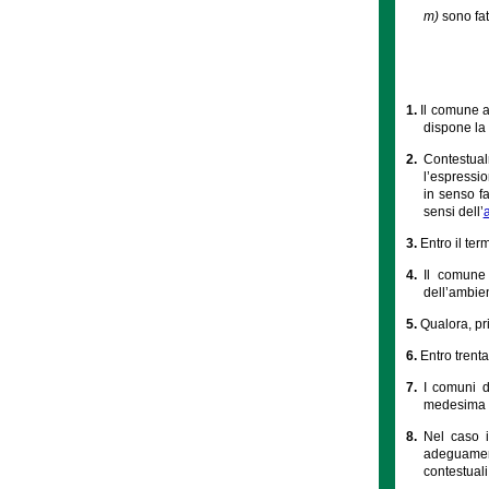
m)
sono fat
1.
Il comune a
dispone la 
2.
Contestual
l’espressio
in senso fa
sensi dell’
3.
Entro il te
4.
Il comune 
dell’ambien
5.
Qualora, pr
6.
Entro trent
7.
I comuni d
medesima ai
8.
Nel caso i
adeguamen
contestuali