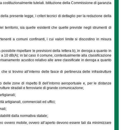
sona costituzionalmente tutelati. Istituzione della Commissione di garanzia
lla presente legge, i criteri tecnici di dettaglio per la redazione della
 territorio, sia quelle esistenti che quelle previste negli strumenti di
tenenti a comuni confinanti, i cui valori limite si discostino in misura
ossibile rispettare le previsioni della lettera b), in deroga a quanto in
no a 10 dB(A); in tal caso il comune, contestualmente alla classificazione
 risanamento acustico relativo alle aree classificate in deroga a quanto
e che si trovino all’interno delle fasce di pertinenza delle infrastrutture
o delle zone di rispetto B dell’intorno aeroportuale e, per le distanze
strutture stradali e ferroviarie di grande comunicazione;
rtigianali;
tà artigianali, commerciali ed uffici;
nali;
stabiliti dalla normativa statale;
neo ovvero mobile, ovvero all’aperto devono essere tali da minimizzare