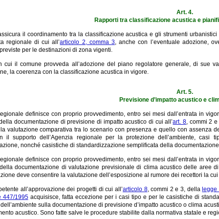
Art. 4.
Rapporti tra classificazione acustica e pianif
ssicura il coordinamento tra la classificazione acustica e gli strumenti urbanistic
a regionale di cui all’
articolo 2, comma 3
, anche con l’eventuale adozione, ove
previste per le destinazioni di zona vigenti.
n cui il comune provveda all’adozione del piano regolatore generale, di sue varia
ne, la coerenza con la classificazione acustica in vigore.
Art. 5.
Previsione d’impatto acustico e cli
egionale definisce con proprio provvedimento, entro sei mesi dall’entrata in vigore
ella documentazione di previsione di impatto acustico di cui all’
art. 8
, commi 2 e
 la valutazione comparativa tra lo scenario con presenza e quello con assenza del
con il supporto dell’Agenzia regionale per la protezione dell’ambiente, casi 
cazione, nonché casistiche di standardizzazione semplificata della documentazione pe
egionale definisce con proprio provvedimento, entro sei mesi dall’entrata in vigore
della documentazione di valutazione previsionale di clima acustico delle aree di 
one deve consentire la valutazione dell’esposizione al rumore dei recettori la cui 
etente all’approvazione dei progetti di cui all’
articolo 8
, commi 2 e 3, della
legge
e 447/1995
acquisisce, fatta eccezione per i casi tipo e per le casistiche di stand
dell’ambiente sulla documentazione di previsione d’impatto acustico o clima acustico
ento acustico. Sono fatte salve le procedure stabilite dalla normativa statale e reg