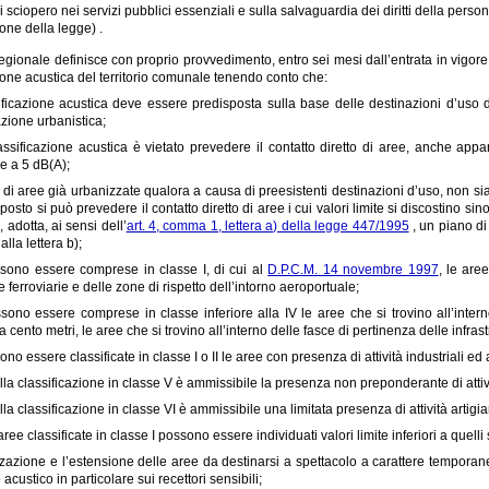
 di sciopero nei servizi pubblici essenziali e sulla salvaguardia dei diritti della per
ione della legge) .
egionale definisce con proprio provvedimento, entro sei mesi dall’entrata in vigore de
ione acustica del territorio comunale tenendo conto che:
ificazione acustica deve essere predisposta sulla base delle destinazioni d’uso del
azione urbanistica;
assificazione acustica è vietato prevedere il contatto diretto di aree, anche appar
e a 5 dB(A);
 di aree già urbanizzate qualora a causa di preesistenti destinazioni d’uso, non sia p
posto si può prevedere il contatto diretto di aree i cui valori limite si discostino si
, adotta, ai sensi dell’
art. 4, comma 1, lettera a) della legge 447/1995
, un piano di
alla lettera b);
sono essere comprese in classe I, di cui al
D.P.C.M. 14 novembre 1997
, le are
 e ferroviarie e delle zone di rispetto dell’intorno aeroportuale;
ono essere comprese in classe inferiore alla IV le aree che si trovino all’intern
i a cento metri, le aree che si trovino all’interno delle fasce di pertinenza delle infra
no essere classificate in classe I o II le aree con presenza di attività industriali ed a
ella classificazione in classe V è ammissibile la presenza non preponderante di attivi
ella classificazione in classe VI è ammissibile una limitata presenza di attività artigia
ree classificate in classe I possono essere individuati valori limite inferiori a quelli 
zzazione e l’estensione delle aree da destinarsi a spettacolo a carattere tempora
 acustico in particolare sui recettori sensibili;