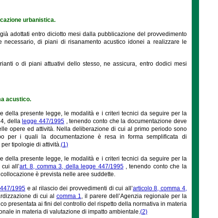
icazione urbanistica.
i già adottati entro diciotto mesi dalla pubblicazione del provvedimento
 necessario, di piani di risanamento acustico idonei a realizzare le
nti o di piani attuativi dello stesso, ne assicura, entro dodici mesi
ma acustico.
 della presente legge, le modalità e i criteri tecnici da seguire per la
 4, della
legge 447/1995
, tenendo conto che la documentazione deve
le opere ed attività. Nella deliberazione di cui al primo periodo sono
tipo per i quali la documentazione è resa in forma semplificata di
r tipologie di attività.
(1)
 della presente legge, le modalità e i criteri tecnici da seguire per la
cui all’
art. 8, comma 3, della legge 447/1995
, tenendo conto che la
collocazione è prevista nelle aree suddette.
 447/1995
e al rilascio dei provvedimenti di cui all’
articolo 8, comma 4,
ardizzazione di cui al
comma 1
, il parere dell’Agenzia regionale per la
 presentata ai fini del controllo del rispetto della normativa in materia
ionale in materia di valutazione di impatto ambientale.
(2)