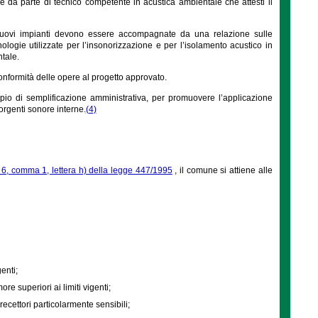
ne da parte di tecnico competente in acustica ambientale che attesti il
di nuovi impianti devono essere accompagnate da una relazione sulle
ecnologie utilizzate per l’insonorizzazione e per l’isolamento acustico in
ntale.
 conformità delle opere al progetto approvato.
ipio di semplificazione amministrativa, per promuovere l’applicazione
 sorgenti sonore interne.
(4)
o 6, comma 1, lettera h) della legge 447/1995
, il comune si attiene alle
enti;
e superiori ai limiti vigenti;
recettori particolarmente sensibili;