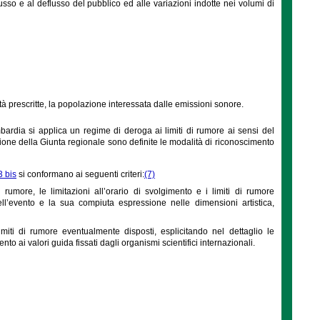
usso e al deflusso del pubblico ed alle variazioni indotte nei volumi di
tà prescritte, la popolazione interessata dalle emissioni sonore.
bardia si applica un regime di deroga ai limiti di rumore ai sensi del
azione della Giunta regionale sono definite le modalità di riconoscimento
 bis
si conformano ai seguenti criteri:
(7)
umore, le limitazioni all’orario di svolgimento e i limiti di rumore
ll’evento e la sua compiuta espressione nelle dimensioni artistica,
imiti di rumore eventualmente disposti, esplicitando nel dettaglio le
to ai valori guida fissati dagli organismi scientifici internazionali.