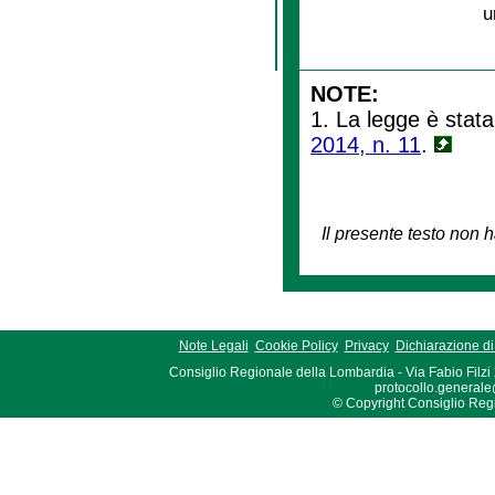
u
NOTE:
1. La legge è stata
2014, n. 11
.
Il presente testo non h
Note Legali
Cookie Policy
Privacy
Dichiarazione di 
Consiglio Regionale della Lombardia - Via Fabio Filzi
protocollo.generale
© Copyright Consiglio Region