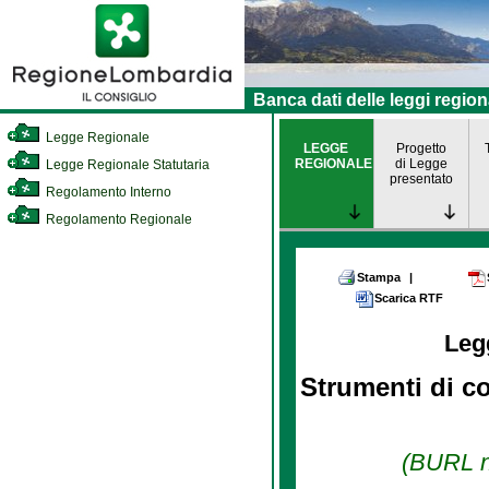
Banca dati delle leggi region
Legge Regionale
LEGGE
Progetto
REGIONALE
di Legge
Legge Regionale Statutaria
presentato
Regolamento Interno
Regolamento Regionale
Stampa
|
Scarica RTF
Leg
Strumenti di com
(BURL n.