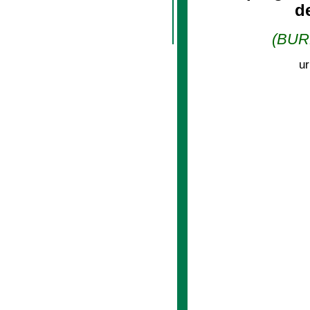
d
(BURL
ur