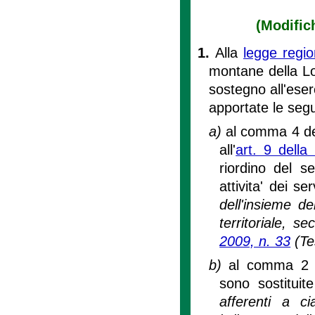
(Modifich
1.
Alla
legge regi
montane della Lo
sostegno all'eser
apportate le segu
a)
al comma 4 dell
all'
art. 9 della
riordino del s
attivita' dei se
dell'insieme d
territoriale, s
2009, n. 33
(Tes
b)
al comma 2 del
sono sostituit
afferenti a ci