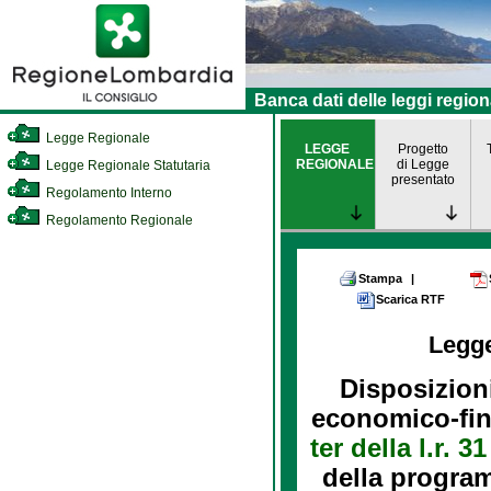
Banca dati delle leggi region
Legge Regionale
LEGGE
Progetto
REGIONALE
di Legge
Legge Regionale Statutaria
presentato
Regolamento Interno
Regolamento Regionale
Stampa
|
Scarica RTF
Legg
Disposizion
economico-fina
ter della l.r. 
della program