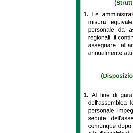
(Strut
1.
Le amministraz
misura equival
personale da as
regionali; il con
assegnare all'a
annualmente attr
(Disposizion
1.
Al fine di garan
dell'assemblea l
personale impegn
sedute dell'ass
comunque dopo le