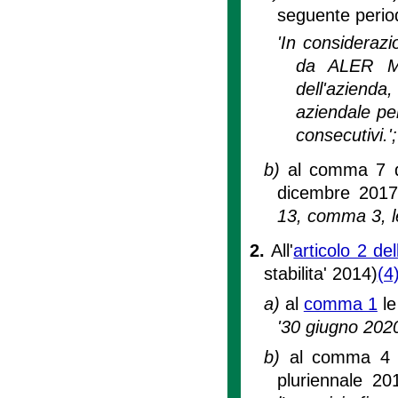
seguente perio
'In considerazi
da ALER Mil
dell'azienda
aziendale pe
consecutivi.';
b)
al comma 7 de
dicembre 2017'
13, comma 3, le
2.
All'
articolo 2 de
stabilita' 2014)
(4
a)
al
comma 1
le
'30 giugno 202
b)
al comma 4 le
pluriennale 20