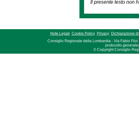
Il presente testo non h
Note Legali
Cookie Policy
Privacy
Dichiarazione di 
Consiglio Regionale della Lombardia - Via Fabio Filzi
protocollo.generale
© Copyright Consiglio Region