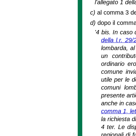
l'allegato 1 del
c)
al comma 3 dell
d)
dopo il comma 4
'4 bis. In caso 
della l.r. 29
lombarda, al
un contribu
ordinario er
comune invia
utile per le 
comuni lomb
presente arti
anche in caso
comma 1, lett
la richiesta 
4 ter. Le dis
regionali di 