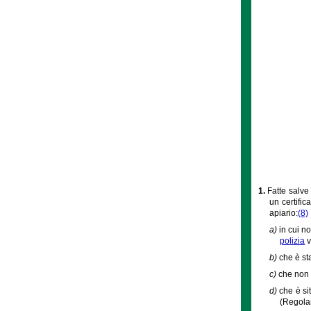
1.
Fatte salve
un certific
apiario:
(8)
a)
in cui n
polizia
v
b)
che è st
c)
che non 
d)
che è si
(Regolam