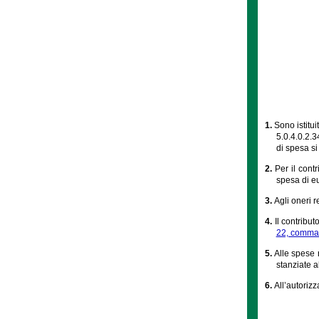
1.
Sono istitui
5.0.4.0.2.3
di spesa s
2.
Per il cont
spesa di e
3.
Agli oneri re
4.
Il contribut
22, comma 
5.
Alle spese r
stanziate a
6.
All’autoriz