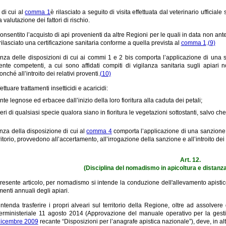
o di cui al
comma 1
è rilasciato a seguito di visita effettuata dal veterinario ufficial
 valutazione dei fattori di rischio.
nsentito l’acquisto di api provenienti da altre Regioni per le quali in data non ant
ilasciato una certificazione sanitaria conforme a quella prevista al
comma 1
.
(9)
nza delle disposizioni di cui ai commi 1 e 2 bis comporta l’applicazione di una 
mente competenti, a cui sono affidati compiti di vigilanza sanitaria sugli apiari
nché all’introito dei relativi proventi.
(10)
fettuare trattamenti insetticidi e acaricidi:
nte legnose ed erbacee dall’inizio della loro fioritura alla caduta dei petali;
beri di qualsiasi specie qualora siano in fioritura le vegetazioni sottostanti, salvo c
nza della disposizione di cui al
comma 4
comporta l’applicazione di una sanzione 
rritorio, provvedono all’accertamento, all’irrogazione della sanzione e all’introito dei 
Art. 12.
(Disciplina del nomadismo in apicoltura e distanza 
 presente articolo, per nomadismo si intende la conduzione dell'allevamento apistico
enti annuali degli apiari.
tenda trasferire i propri alveari sul territorio della Regione, oltre ad assolver
terministeriale 11 agosto 2014 (Approvazione del manuale operativo per la gestio
dicembre 2009
recante “Disposizioni per l’anagrafe apistica nazionale”), deve, in alt