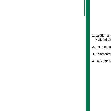
1.
La Giunta r
volte ad amp
2.
Per le medes
3.
L’ammontare
4.
La Giunta re