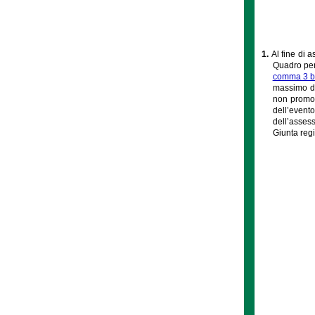
1.
Al fine di 
Quadro per 
comma 3 bi
massimo del
non promoz
dell’event
dell’assess
Giunta regi