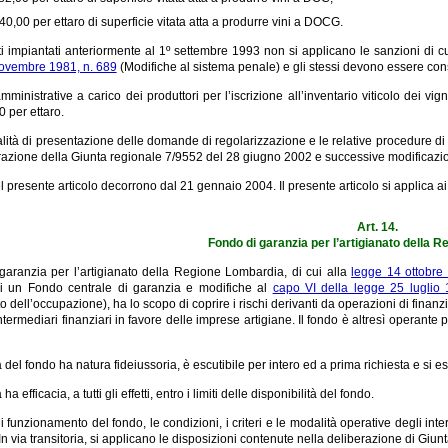
40,00 per ettaro di superficie vitata atta a produrre vini a DOCG.
ti impiantati anteriormente al 1º settembre 1993 non si applicano le sanzioni di 
ovembre 1981, n. 689
(Modifiche al sistema penale) e gli stessi devono essere consider
ministrative a carico dei produttori per l’iscrizione all’inventario viticolo dei vi
 per ettaro.
lità di presentazione delle domande di regolarizzazione e le relative procedure di is
razione della Giunta regionale 7/9552 del 28 giugno 2002 e successive modificazio
del presente articolo decorrono dal 21 gennaio 2004. Il presente articolo si applica 
Art. 14.
Fondo di garanzia per l’artigianato della 
 garanzia per l’artigianato della Regione Lombardia, di cui alla
legge 14 ottobre
di un Fondo centrale di garanzia e modifiche al
capo VI della legge 25 luglio 
o dell’occupazione), ha lo scopo di coprire i rischi derivanti da operazioni di fin
 intermediari finanziari in favore delle imprese artigiane. Il fondo è altresì operante 
del fondo ha natura fideiussoria, è escutibile per intero ed a prima richiesta e si es
a efficacia, a tutti gli effetti, entro i limiti delle disponibilità del fondo.
i funzionamento del fondo, le condizioni, i criteri e le modalità operative degli in
In via transitoria, si applicano le disposizioni contenute nella deliberazione di Gi