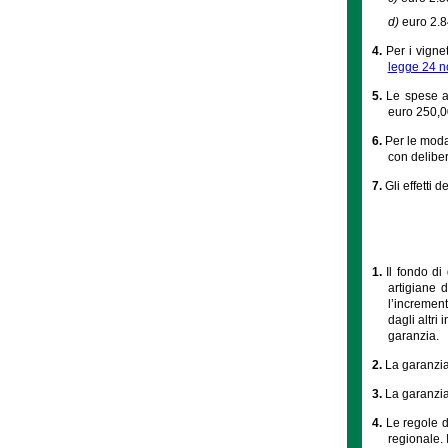
d)
euro 2.8
4.
Per i vigne
legge 24 n
5.
Le spese am
euro 250,00
6.
Per le moda
con delibe
7.
Gli effetti 
1.
Il fondo di
artigiane 
l’increment
dagli altri
garanzia.
2.
La garanzia 
3.
La garanzia h
4.
Le regole d
regionale. 