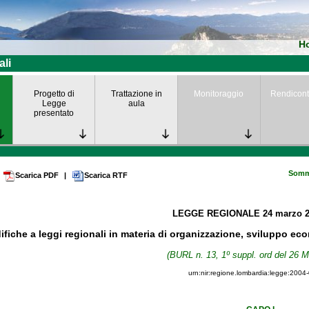
H
ali
Progetto di
Trattazione in
Monitoraggio
Rendicont
Legge
aula
presentato
Somm
Scarica PDF
|
Scarica RTF
LEGGE REGIONALE
24 marzo 
fiche a leggi regionali in materia di organizzazione, sviluppo ec
(BURL n. 13, 1º suppl. ord del 26 
urn:nir:regione.lombardia:legge:2004