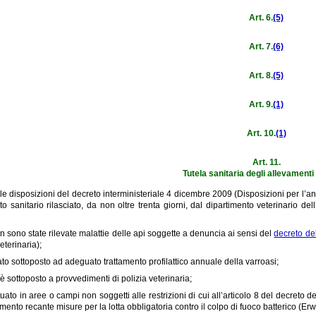
Art. 6.
(5)
Art. 7.
(6)
Art. 8.
(5)
Art. 9.
(1)
Art. 10.
(1)
Art. 11.
Tutela sanitaria degli allevamenti 
 le disposizioni del decreto interministeriale 4 dicembre 2009 (Disposizioni per l’
ato sanitario rilasciato, da non oltre trenta giorni, dal dipartimento veterinario 
on sono state rilevate malattie delle api soggette a denuncia ai sensi del
decreto de
eterinaria);
ato sottoposto ad adeguato trattamento profilattico annuale della varroasi;
è sottoposto a provvedimenti di polizia veterinaria;
tuato in aree o campi non soggetti alle restrizioni di cui all’articolo 8 del decreto d
ento recante misure per la lotta obbligatoria contro il colpo di fuoco batterico (Erw