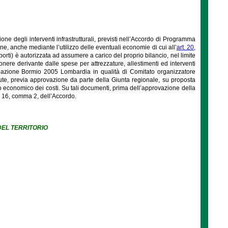
ione degli interventi infrastrutturali, previsti nell’Accordo di Programma
, anche mediante l’utilizzo delle eventuali economie di cui all’
art. 20,
sporti) è autorizzata ad assumere a carico del proprio bilancio, nel limite
nere derivante dalle spese per attrezzature, allestimenti ed interventi
dazione Bormio 2005 Lombardia in qualità di Comitato organizzatore
nute, previa approvazione da parte della Giunta regionale, su proposta
o economico dei costi. Su tali documenti, prima dell’approvazione della
t. 16, comma 2, dell’Accordo.
 DEL TERRITORIO