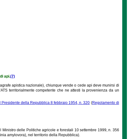
di api.
(7)
anagrafe apistica nazionale), chiunque vende o cede api deve munirsi di
dell’ATS territorialmente competente che ne attesti la provenienza da un
l Presidente della Repubblica 8 febbraio 1954, n. 320
(
Regolamento di
el Ministro delle Politiche agricole e forestali 10 settembre 1999, n. 356
inia amylovora), nel territorio della Repubblica).