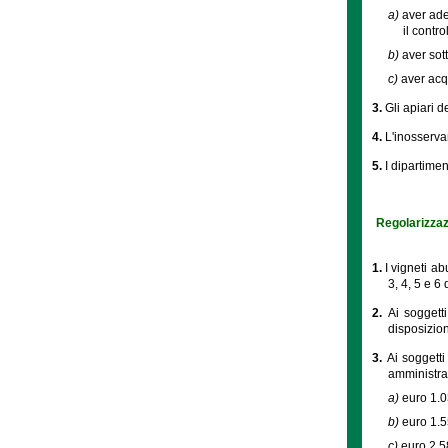
a)
aver ade
il contro
b)
aver sott
c)
aver acqu
3.
Gli apiari d
4.
L'inosserva
5.
I dipartimen
Regolarizzaz
1.
I vigneti a
3, 4, 5 e 6
2.
Ai soggett
disposizion
3.
Ai soggetti
amministra
a)
euro 1.03
b)
euro 1.55
c)
euro 2.58