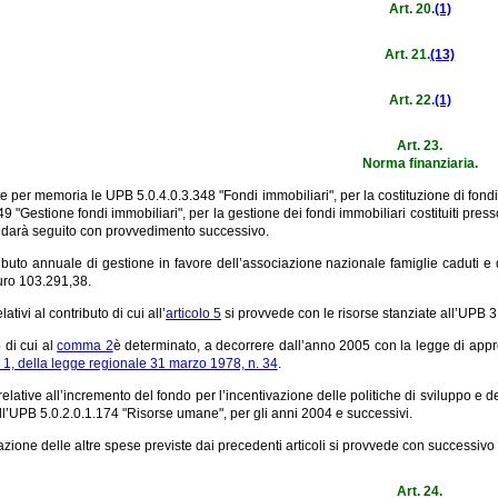
Art. 20.
(1)
Art. 21.
(13)
Art. 22.
(1)
Art. 23.
Norma finanziaria.
te per memoria le UPB 5.0.4.0.3.348 "Fondi immobiliari", per la costituzione di fondi i
49 "Gestione fondi immobiliari", per la gestione dei fondi immobiliari costituiti pres
i darà seguito con provvedimento successivo.
ributo annuale di gestione in favore dell’associazione nazionale famiglie caduti e d
uro 103.291,38.
lativi al contributo di cui all’
articolo 5
si provvede con le risorse stanziate all’UPB 3.
o di cui al
comma 2
è determinato, a decorrere dall’anno 2005 con la legge di approva
1, della legge regionale 31 marzo 1978, n. 34
.
elative all’incremento del fondo per l’incentivazione delle politiche di sviluppo e de
ll’UPB 5.0.2.0.1.174 "Risorse umane", per gli anni 2004 e successivi.
zazione delle altre spese previste dai precedenti articoli si provvede con successiv
Art. 24.