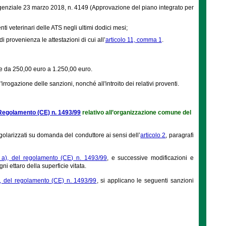
rigenziale 23 marzo 2018, n. 4149 (Approvazione del piano integrato per
nti veterinari delle ATS negli ultimi dodici mesi;
di provenienza le attestazioni di cui all’
articolo 11, comma 1
.
ne da 250,00 euro a 1.250,00 euro.
rrogazione delle sanzioni, nonché all'introito dei relativi proventi.
l Regolamento (CE) n. 1493/99
relativo all’organizzazione comune del
olarizzati su domanda del conduttore ai sensi dell’
articolo 2
, paragrafi
ra a), del regolamento (CE) n. 1493/99
, e successive modificazioni e
i ettaro della superficie vitata.
c), del regolamento (CE) n. 1493/99
, si applicano le seguenti sanzioni