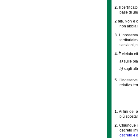
2.
Il certificat
base di una
2 bis.
Non è co
non abbia r
3.
L’inosserva
territorial
sanzioni, no
4.
È vietato ef
a)
sulle pia
b)
sugli al
5.
L’inosserva
relativo te
1.
Ai fini del
più spostam
2.
Chiunque in
decreto in
decreto 4 