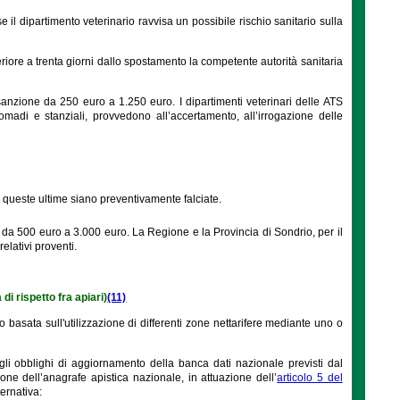
e se il dipartimento veterinario ravvisa un possibile rischio sanitario sulla
eriore a trenta giorni dallo spostamento la competente autorità sanitaria
sanzione da 250 euro a 1.250 euro. I dipartimenti veterinari delle ATS
 nomadi e stanziali, provvedono all’accertamento, all’irrogazione delle
he queste ultime siano preventivamente falciate.
da 500 euro a 3.000 euro. La Regione e la Provincia di Sondrio, per il
relativi proventi.
di rispetto fra apiari)
(11)
 basata sull'utilizzazione di differenti zone nettarifere mediante uno o
e gli obblighi di aggiornamento della banca dati nazionale previsti dal
ne dell’anagrafe apistica nazionale, in attuazione dell’
articolo 5 del
ernativa: