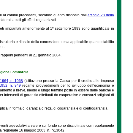
cui ai commi precedenti, secondo quanto disposto dall’
articolo 28 della
ati a tutti gli effetti regolarizzati.
gneti impiantati anteriormente al 1º settembre 1993 sono quantificate in
truttoria e rilascio della concessione resta applicabile quanto stabilito
ni.
ai rapporti pendenti al 21 gennaio 2004.
Regione Lombardia.
 1964, n. 1068
(Istituzione presso la Cassa per il credito alle imprese
1952, n. 949
recante provvedimenti per lo sviluppo dell’economia e
anziamento a breve, medio e lungo termine poste in essere dalle banche e
per interventi di garanzia effettuati da cooperative e consorzi artigiani di
plica in forma di garanzia diretta, di cogaranzia e di controgaranzia.
terventi agevolativi a valere sul fondo sono disciplinate con regolamento
unta regionale 16 maggio 2003, n. 7/13042.