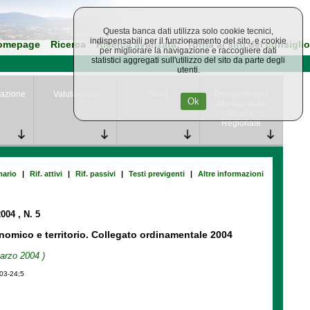
Questa banca dati utilizza solo cookie tecnici,
indispensabili per il funzionamento del sito, e cookie
omepage
Ricerca
Ricerca avanzata
Torna al sito del consiglio
per migliorare la navigazione e raccogliere dati
statistici aggregati sull'utilizzo del sito da parte degli
utenti.
azione
Valutazione
Studi
Provvedimenti
Ok
attuativi della
Giunta
Regionale
ario
|
Rif. attivi
|
Rif. passivi
|
Testi previgenti
|
Altre informazioni
2004
, N. 5
onomico e territorio. Collegato ordinamentale 2004
Marzo 2004 )
-03-24;5