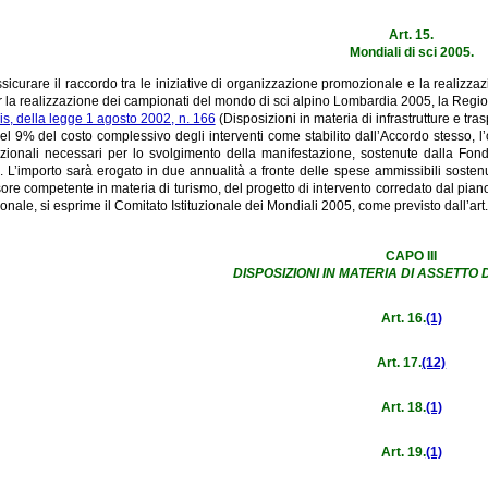
Art. 15.
Mondiali di sci 2005.
assicurare il raccordo tra le iniziative di organizzazione promozionale e la realizzaz
la realizzazione dei campionati del mondo di sci alpino Lombardia 2005, la Regione
s, della legge 1 agosto 2002, n. 166
(Disposizioni in materia di infrastrutture e tra
 9% del costo complessivo degli interventi come stabilito dall’Accordo stesso, l’o
ionali necessari per lo svolgimento della manifestazione, sostenute dalla Fon
o. L’importo sarà erogato in due annualità a fronte delle spese ammissibili soste
ore competente in materia di turismo, del progetto di intervento corredato dal pian
onale, si esprime il Comitato Istituzionale dei Mondiali 2005, come previsto dall’ar
CAPO III
DISPOSIZIONI IN MATERIA DI ASSETTO
Art. 16.
(1)
Art. 17.
(12)
Art. 18.
(1)
Art. 19.
(1)