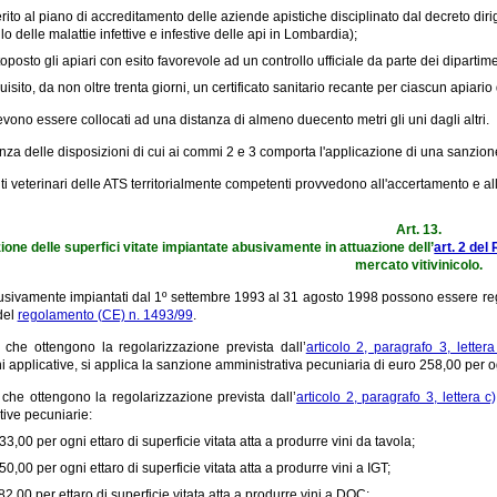
rito al piano di accreditamento delle aziende apistiche disciplinato dal decreto di
llo delle malattie infettive e infestive delle api in Lombardia);
oposto gli apiari con esito favorevole ad un controllo ufficiale da parte dei dipartime
isito, da non oltre trenta giorni, un certificato sanitario recante per ciascun apiario 
evono essere collocati ad una distanza di almeno duecento metri gli uni dagli altri.
nza delle disposizioni di cui ai commi 2 e 3 comporta l'applicazione di una sanzio
ti veterinari delle ATS territorialmente competenti provvedono all'accertamento e all'i
Art. 13.
ione delle superfici vitate impiantate abusivamente in attuazione dell’
art. 2 de
mercato vitivinicolo.
busivamente impiantati dal 1º settembre 1993 al 31 agosto 1998 possono essere reg
 del
regolamento (CE) n. 1493/99
.
i che ottengono la regolarizzazione prevista dall’
articolo 2, paragrafo 3, lette
i applicative, si applica la sanzione amministrativa pecuniaria di euro 258,00 per ogn
 che ottengono la regolarizzazione prevista dall’
articolo 2, paragrafo 3, lettera 
tive pecuniarie:
3,00 per ogni ettaro di superficie vitata atta a produrre vini da tavola;
0,00 per ogni ettaro di superficie vitata atta a produrre vini a IGT;
2,00 per ettaro di superficie vitata atta a produrre vini a DOC;