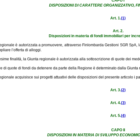
CAPO I
DISPOSIZIONI DI CARATTERE ORGANIZZATIVO, F
Art. 1.
(1)
Art. 2.
Disposizioni in materia di fondi immobiliari per incre
egionale è autorizzata a promuovere, attraverso Finlombarda Gestioni SGR SpA, la c
liare l’offerta di alloggi.
ime finalità, la Giunta regionale è autorizzata alla sottoscrizione di quote dei mede
 di quote di fondi da detenere da parte della Regione è determinato dalla Giunta 
gionale acquisisce sui progetti attuativi delle disposizioni del presente articolo i p
Art. 3.
(2)
Art. 4.
(3)
Art. 5.
(4)
CAPO II
DISPOSIZIONI IN MATERIA DI SVILUPPO ECONOMI