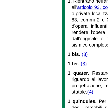
1.
Rientrano nell'am
all'
articolo 93, c
o private localizz
83, commi 2 e 
d'opera influent
rendere l'opera 
dall'originale 
sismico compless
1 bis.
(3)
1 ter.
(3)
1 quater.
Restan
riguardo ai lavo
progettazione,
statale.
(4)
1 quinquies.
Per 
degli immobili d