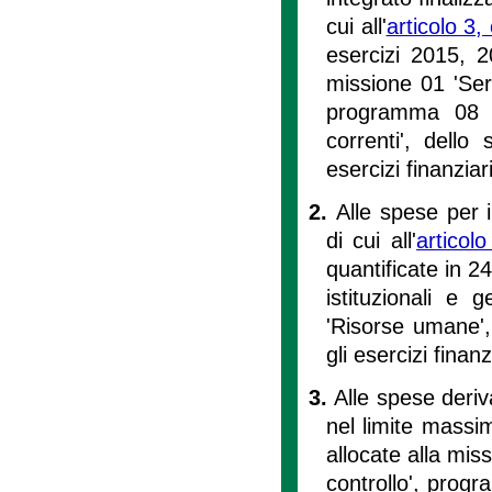
cui all'
articolo 3
esercizi 2015, 2
missione 01 'Servi
programma 08 'S
correnti', dello
esercizi finanzia
2.
Alle spese per i
di cui all'
artico
quantificate in 2
istituzionali e 
'Risorse umane', 
gli esercizi finan
3.
Alle spese deriva
nel limite massim
allocate alla miss
controllo', progr