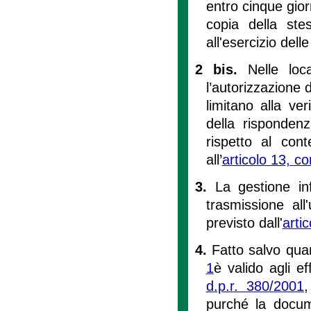
entro cinque gior
copia della stes
all'esercizio delle
2 bis.
Nelle loc
l’autorizzazione di
limitano alla ve
della risponden
rispetto al con
all’
articolo 13, 
3.
La gestione in
trasmissione al
previsto dall'
arti
4.
Fatto salvo quan
1
è valido agli ef
d.p.r. 380/2001
,
purché la docume