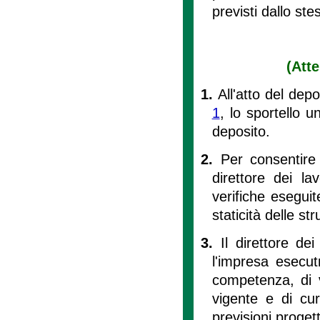
previsti dallo ste
(Att
1.
All'atto del dep
1
, lo sportello u
deposito.
2.
Per consentire 
direttore dei la
verifiche eseguite
staticità delle str
3.
Il direttore de
l'impresa esecut
competenza, di v
vigente e di cu
previsioni progett