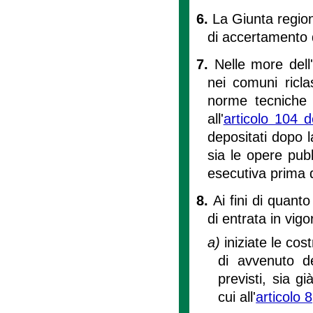
6.
La Giunta region
di accertamento d
7.
Nelle more dell
nei comuni ricla
norme tecniche 
all'
articolo 104 d
depositati dopo l
sia le opere pub
esecutiva prima 
8.
Ai fini di quanto
di entrata in vig
a)
iniziate le cos
di avvenuto de
previsti, sia g
cui all'
articolo