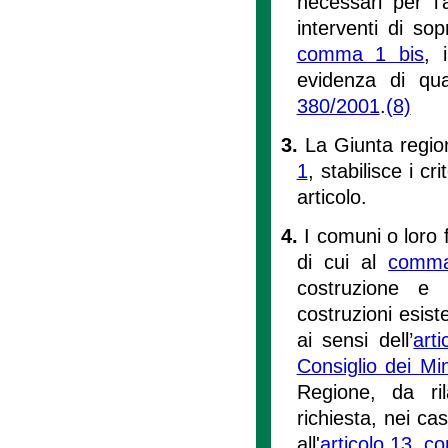
necessari per l'
interventi di sop
comma 1 bis
, 
evidenza di qua
380/2001
.
(8)
3.
La Giunta region
1
, stabilisce i cr
articolo.
4.
I comuni o loro f
di cui al
comm
costruzione e
costruzioni esiste
ai sensi dell’
art
Consiglio dei Mi
Regione, da ril
richiesta, nei cas
all'
articolo 13, 