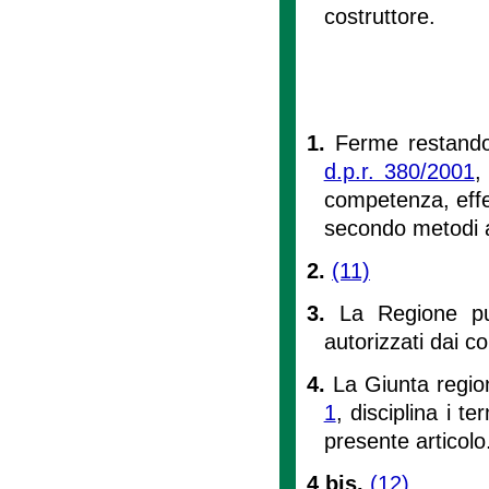
costruttore.
1.
Ferme restando 
d.p.r. 380/2001
,
competenza, effet
secondo metodi 
2.
(11)
3.
La Regione può
autorizzati dai c
4.
La Giunta region
1
, disciplina i te
presente articolo
4 bis.
(12)