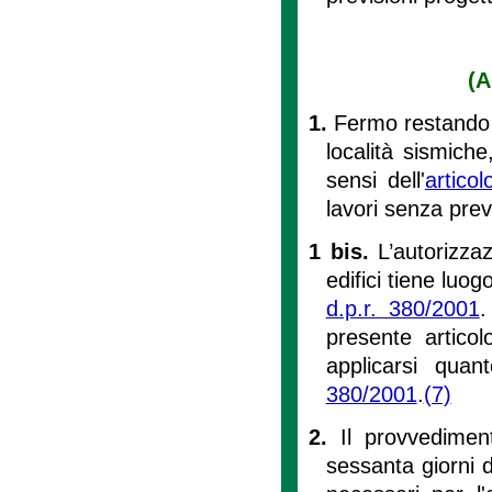
(A
1.
Fermo restando l'o
località sismich
sensi dell'
artico
lavori senza prev
1 bis.
L’autorizza
edifici tiene luogo
d.p.r. 380/2001
.
presente articol
applicarsi quant
380/2001
.
(7)
2.
Il provvedimen
sessanta giorni d