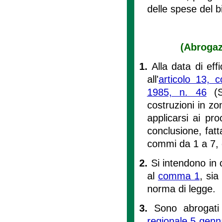
delle spese del bi
(Abrogaz
1.
Alla data di eff
all'
articolo 13,
1985, n. 46
(Sn
costruzioni in zo
applicarsi ai pr
conclusione, fatt
commi da 1 a 7, 
2.
Si intendono in 
al
comma 1
, sia
norma di legge.
3.
Sono abrogati
regionale 5 genn