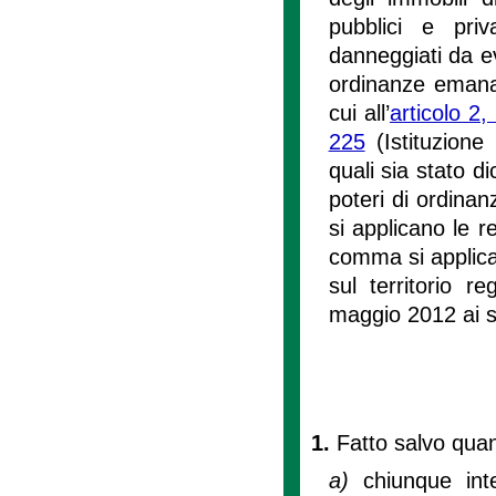
pubblici e priva
danneggiati da ev
ordinanze emanate
cui all’
articolo 2
225
(Istituzione 
quali sia stato di
poteri di ordinanz
si applicano le re
comma si applican
sul territorio r
maggio 2012 ai sen
1.
Fatto salvo quan
a)
chiunque int