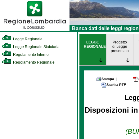
Banca dati delle leggi region
Legge Regionale
LEGGE
Progetto
REGIONALE
di Legge
Legge Regionale Statutaria
presentato
Regolamento Interno
Regolamento Regionale
Stampa
|
Scarica RTF
Leg
Disposizioni in
(BUR