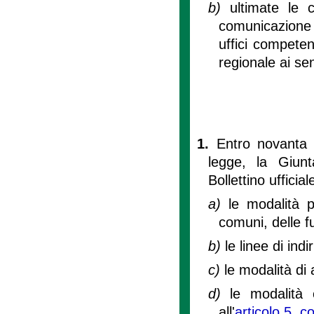
b)
ultimate le 
comunicazione 
uffici competen
regionale ai sen
1.
Entro novanta g
legge, la Giunt
Bollettino uffici
a)
le modalità 
comuni, delle fu
b)
le linee di ind
c)
le modalità di a
d)
le modalità e
all'
articolo 5, 